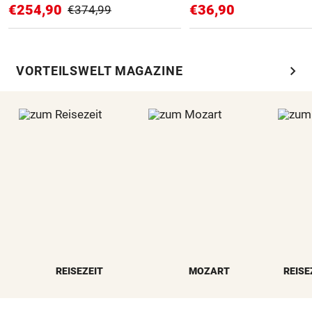
€254,90
€36,90
€374,99
chevron_right
VORTEILSWELT MAGAZINE
REISEZEIT
MOZART
REISE