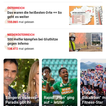
ÖSTERREICH
Das waren die heißesten Orte ++ So
geht es weiter
155.065
mal gelesen
NIEDERÖSTERREICH
500 Helfer kämpfen bei Gluthitze
gegen Inferno
138.472
mal gelesen
„Totale
Sängerin Vanessa
Rapid: „Plan“ ging
Eskalation“ mi
Paradis gibt ihr
auf – letzter
Fitness-Star