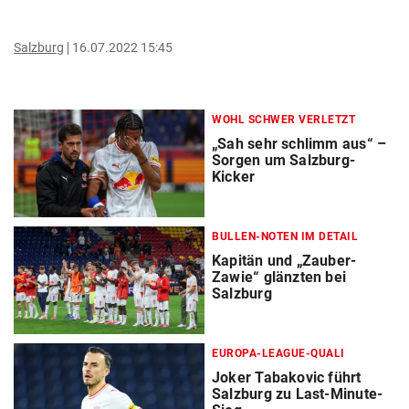
Salzburg
16.07.2022 15:45
WOHL SCHWER VERLETZT
„Sah sehr schlimm aus“ –
Sorgen um Salzburg-
Kicker
BULLEN-NOTEN IM DETAIL
Kapitän und „Zauber-
Zawie“ glänzten bei
Salzburg
EUROPA-LEAGUE-QUALI
Joker Tabakovic führt
Salzburg zu Last-Minute-