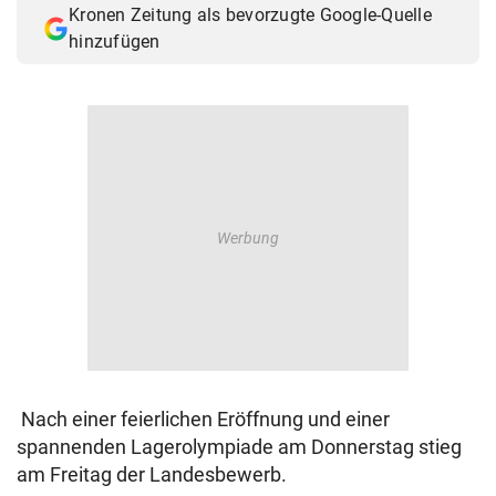
Kronen Zeitung als bevorzugte Google-Quelle
© Krone Multimedia GmbH & Co KG 2026
hinzufügen
Muthgasse 2, 1190 Wien
Nach einer feierlichen Eröffnung und einer
spannenden Lagerolympiade am Donnerstag stieg
am Freitag der Landesbewerb.