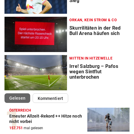
Sieg
ORKAN, KEIN STROM & CO
Skurrilitäten in der Red
Bull Arena häufen sich
MITTEN IN HITZEWELLE
Irre! Salzburg – Pafos
wegen Sintflut
unterbrochen
(ausgewählt)
Gelesen
Kommentiert
ÖSTERREICH
Erneuter Allzeit-Rekord ++ Hitze noch
nicht vorbei
157.751
mal gelesen