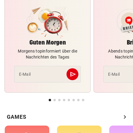
Guten Morgen
Br
Morgens topinformiert über die
Abends topin
Nachrichten des Tages
Nachrich
send
E-Mail
E-Mail
Abschicken
chevron_right
GAMES