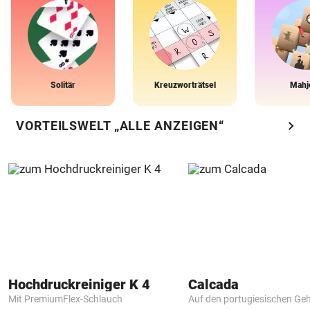
Solitär
Kreuzworträtsel
Mahj
chevron_right
VORTEILSWELT „ALLE ANZEIGEN“
Hochdruckreiniger K 4
Calcada
Mit PremiumFlex-Schlauch
Auf den portugiesischen G