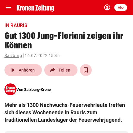
menu
account_circle
Navigation
Anmelden
Abo
close
Schließen
ein-/ausklappen
IN RAURIS
Abonnieren
Gut 1300 Jung-Floriani zeigen ihr
Können
account_circle
arrow_right
Anmelden
Salzburg
16.07.2022 15:45
pin_drop
arrow_right
Bundesland auswäh
Wien
play_arrow
Anhören
Teilen
bookmark
Merkliste
Von
Salzburg-Krone
Suchbegriff
search
Mehr als 1300 Nachwuchs-Feuerwehrleute treffen
eingeben
sich dieses Wochenende in Rauris zum
traditionellen Landeslager der Feuerwehrjugend.