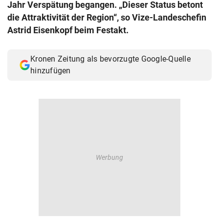
Jahr Verspätung begangen. „Dieser Status betont
© Krone Multimedia GmbH & Co KG 2026
die Attraktivität der Region“, so Vize-Landeschefin
Muthgasse 2, 1190 Wien
Astrid Eisenkopf beim Festakt.
Kronen Zeitung als bevorzugte Google-Quelle
hinzufügen