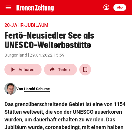
menu
account_circle
Navigation
Anmelden
Abo
close
Schließen
ein-/ausklappen
20-JAHR-JUBILÄUM
Abonnieren
Fertö-Neusiedler See als
UNESCO-Welterbestätte
account_circle
arrow_right
Anmelden
Burgenland
29.04.2022 15:59
pin_drop
arrow_right
Bundesland auswäh
Wien
play_arrow
Anhören
Teilen
bookmark
Merkliste
Von
Harald Schume
Suchbegriff
search
Das grenzüberschreitende Gebiet ist eine von 1154
eingeben
Stätten weltweit, die von der UNESCO auserkoren
wurden, um dauerhaft erhalten zu werden. Das
Jubiläum wurde, coronabedingt, mit einem halben