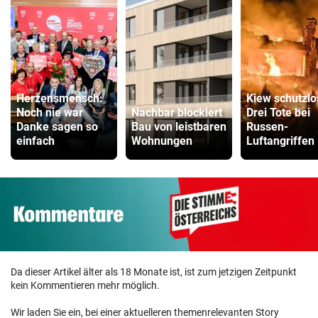
Herzensmensch:
Kiew schutzlo
Noch nie war
Nachbar blockiert
Drei Tote bei
Danke sagen so
Bau von leistbaren
Russen-
einfach
Wohnungen
Luftangriffen
Da dieser Artikel älter als 18 Monate ist, ist zum jetzigen Zeitpunkt
kein Kommentieren mehr möglich.
Wir laden Sie ein, bei einer aktuelleren themenrelevanten Story