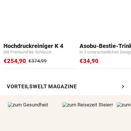
Hochdruckreiniger K 4
Asobu-Bestie-Trin
Mit PremiumFlex-Schlauch
In 3 unterschiedlichen Desig
€254,90
€34,90
€374,99
chevron_right
VORTEILSWELT MAGAZINE