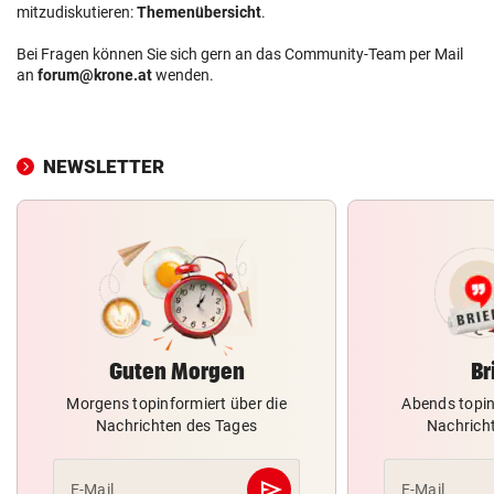
mitzudiskutieren:
Themenübersicht
.
Bei Fragen können Sie sich gern an das Community-Team per Mail
an
forum@krone.at
wenden.
NEWSLETTER
Guten Morgen
Br
Morgens topinformiert über die
Abends topin
Nachrichten des Tages
Nachrich
send
E-Mail
E-Mail