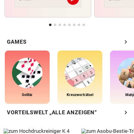
Abschicken
chevron_right
GAMES
Solitär
Kreuzworträtsel
Mahj
chevron_right
VORTEILSWELT „ALLE ANZEIGEN“