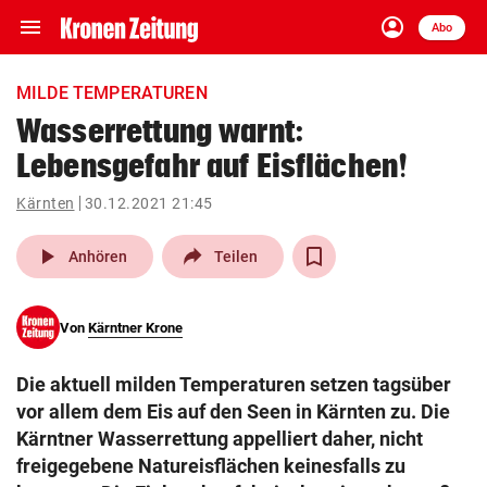
menu
account_circle
Navigation
Anmelden
Abo
close
Schließen
ein-/ausklappen
MILDE TEMPERATUREN
Abonnieren
Wasserrettung warnt:
Lebensgefahr auf Eisflächen!
account_circle
arrow_right
Anmelden
Kärnten
30.12.2021 21:45
pin_drop
arrow_right
Bundesland auswäh
Wien
play_arrow
Anhören
Teilen
bookmark
Merkliste
Von
Kärntner Krone
Suchbegriff
search
Die aktuell milden Temperaturen setzen tagsüber
eingeben
vor allem dem Eis auf den Seen in Kärnten zu. Die
Kärntner Wasserrettung appelliert daher, nicht
freigegebene Natureisflächen keinesfalls zu