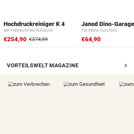
Hochdruckreiniger K 4
Janod Dino-Garag
Mit PremiumFlex-Schlauch
Für kleine Autofans
€254,90
€64,90
€374,99
chevron_right
VORTEILSWELT MAGAZINE