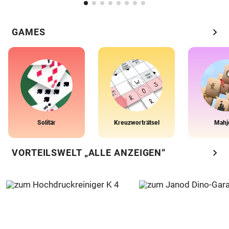
chevron_right
GAMES
Solitär
Kreuzworträtsel
Mahj
chevron_right
VORTEILSWELT „ALLE ANZEIGEN“