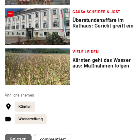
CAUSA SCHEIDER & JOST
Überstundenaffäre im
Rathaus: Gericht greift ein
VIELE LEIDEN
Kärnten geht das Wasser
aus: Maßnahmen folgen
Ähnliche Themen
Kärnten
Wasserrettung
(ausgewählt)
Gelesen
Kommentiert