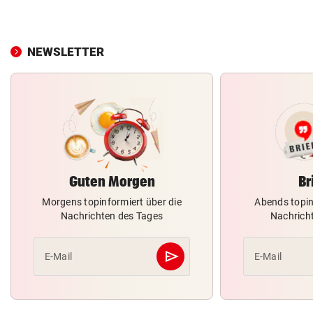
NEWSLETTER
Guten Morgen
Br
Morgens topinformiert über die
Abends topin
Nachrichten des Tages
Nachrich
send
E-Mail
E-Mail
Abschicken