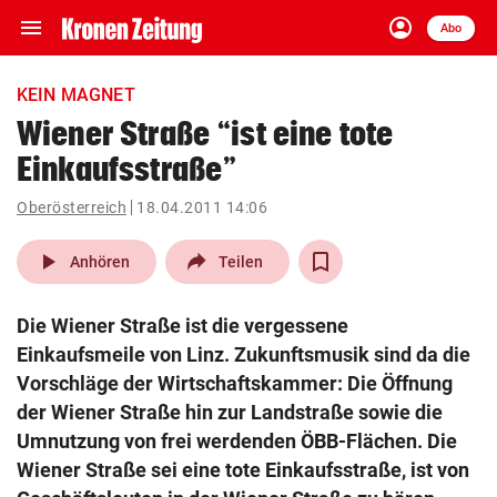
menu
account_circle
Navigation
Anmelden
Abo
close
Schließen
ein-/ausklappen
KEIN MAGNET
Abonnieren
Wiener Straße “ist eine tote
Einkaufsstraße”
account_circle
arrow_right
Anmelden
Oberösterreich
18.04.2011 14:06
pin_drop
arrow_right
Bundesland auswäh
Wien
play_arrow
Anhören
Teilen
bookmark
Merkliste
Die Wiener Straße ist die vergessene
Einkaufsmeile von Linz. Zukunftsmusik sind da die
Suchbegriff
Vorschläge der Wirtschaftskammer: Die Öffnung
search
eingeben
der Wiener Straße hin zur Landstraße sowie die
Umnutzung von frei werdenden ÖBB-Flächen. Die
Wiener Straße sei eine tote Einkaufsstraße, ist von