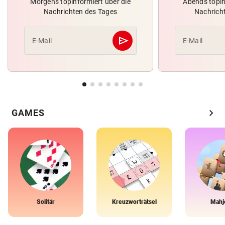
Morgens topinformiert über die
Abends topin
Nachrichten des Tages
Nachrich
send
E-Mail
E-Mail
Abschicken
chevron_right
GAMES
Solitär
Kreuzworträtsel
Mahj