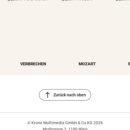
VERBRECHEN
MOZART
north
Zurück nach oben
© Krone Multimedia GmbH & Co KG 2026
Muthgasse 2, 1190 Wien