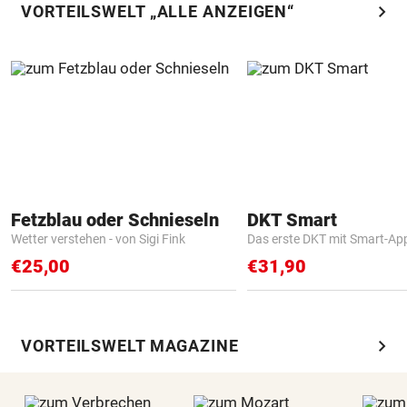
chevron_right
VORTEILSWELT „ALLE ANZEIGEN“
Fetzblau oder Schnieseln
DKT Smart
Wetter verstehen - von Sigi Fink
Das erste DKT mit Smart-Ap
€25,00
€31,90
chevron_right
VORTEILSWELT MAGAZINE