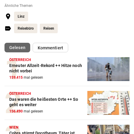
Ähnliche Themen
Linz
Reisebüro
Reisen
(ausgewählt)
Gelesen
Kommentiert
ÖSTERREICH
Erneuter Allzeit-Rekord ++ Hitze noch
nicht vorbei
159.415
mal gelesen
ÖSTERREICH
Das waren die heißesten Orte ++ So
geht es weiter
156.490
mal gelesen
WIEN
Cobra stürmt Dorotheum, Täter ist