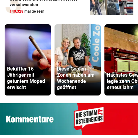
verschwunden
140.328
mal gelesen
Bekiffter 16-
Diese Coolen
Jähriger mit
Zonen haben am
Nächstes Gewi
getuntem Moped
Wochenende
legte zehn O
erwischt
geöffnet
erneut lahm