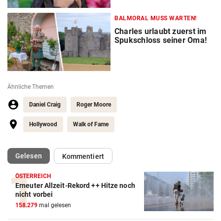
BALMORAL MUSS WARTEN!
Charles urlaubt zuerst im
Spukschloss seiner Oma!
Ähnliche Themen
Daniel Craig
Roger Moore
Hollywood
Walk of Fame
(ausgewählt)
Gelesen
Kommentiert
ÖSTERREICH
Erneuter Allzeit-Rekord ++ Hitze noch
nicht vorbei
158.279
mal gelesen