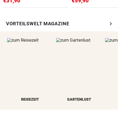
€31,90
€59,90
chevron_right
VORTEILSWELT MAGAZINE
REISEZEIT
GARTENLUST