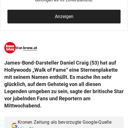
benötigen wir Ihr Einverständnis.
© Krone Multimedia GmbH & Co KG 2026
Muthgasse 2, 1190 Wien
Anzeigen
Von
krone.at
James-Bond-Darsteller Daniel Craig (53) hat auf
Hollywoods „Walk of Fame“ eine Sternenplakette
mit seinem Namen enthüllt. Es mache ihn sehr
glücklich, auf dem Gehsteig von all diesen
Legenden umgeben zu sein, sagte der britische Star
vor jubelnden Fans und Reportern am
Mittwochabend.
Kronen Zeitung als bevorzugte Google-Quelle