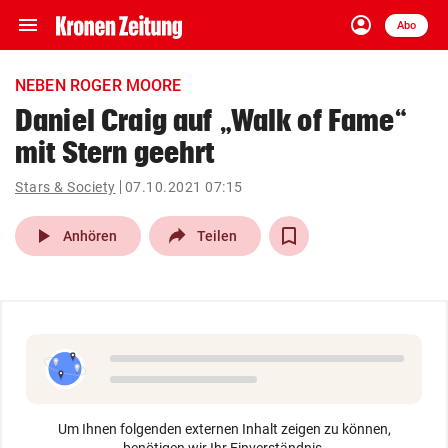
menu
account_circle
Navigation
Anmelden
Abo
close
Schließen
ein-/ausklappen
NEBEN ROGER MOORE
Abonnieren
Daniel Craig auf „Walk of Fame“
mit Stern geehrt
account_circle
arrow_right
Anmelden
Stars & Society
07.10.2021 07:15
pin_drop
arrow_right
Bundesland auswäh
Wien
play_arrow
Anhören
Teilen
bookmark
Merkliste
Suchbegriff
search
eingeben
Um Ihnen folgenden externen Inhalt zeigen zu können,