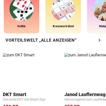
Solitär
Kreuzworträtsel
Mahj
chevron_right
VORTEILSWELT „ALLE ANZEIGEN“
DKT Smart
Janod Lauflernwa
Das erste DKT mit Smart-App
Hervorragend zum Laufenle