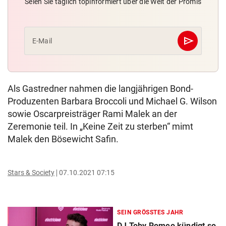
Seien Sie täglich topinformiert über die Welt der Promis
send
E-Mail
Abschicken
Als Gastredner nahmen die langjährigen Bond-
Produzenten Barbara Broccoli und Michael G. Wilson
sowie Oscarpreisträger Rami Malek an der
Zeremonie teil. In „Keine Zeit zu sterben“ mimt
Malek den Bösewicht Safin.
Stars & Society
07.10.2021 07:15
SEIN GRÖSSTES JAHR
DJ Toby Romeo kündigt so