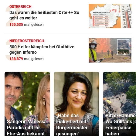
ÖSTERREICH
Das waren die heißesten Orte ++ So
geht es weiter
155.535
mal gelesen
NIEDERÖSTERREICH
500 Helfer kämpfen bei Gluthitze
gegen Inferno
138.879
mal gelesen
„Habe das
Hitze-Hamme
Sängerin Vanessa
Fiakerlied mit
Wo Grillfans j
Paradis gibt ihr
Bürgermeister
Feuerpause
Ehe-Aus bekannt
gesungen“
haben