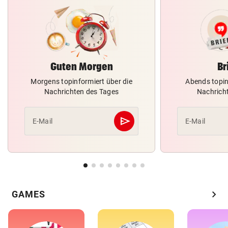
Guten Morgen
Br
Morgens topinformiert über die
Abends topin
Nachrichten des Tages
Nachrich
send
E-Mail
E-Mail
Abschicken
chevron_right
GAMES