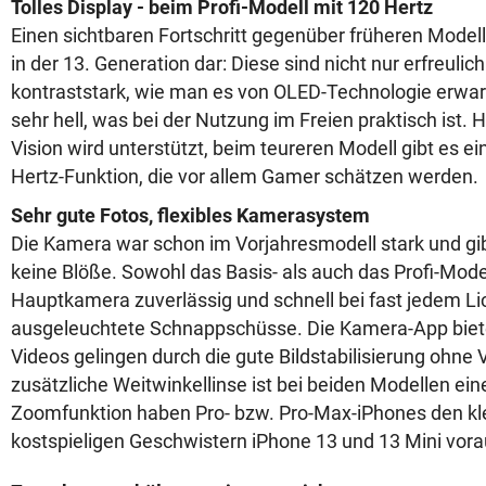
Tolles Display - beim Profi-Modell mit 120 Hertz
Einen sichtbaren Fortschritt gegenüber früheren Modell
in der 13. Generation dar: Diese sind nicht nur erfreulic
kontraststark, wie man es von OLED-Technologie erwart
sehr hell, was bei der Nutzung im Freien praktisch ist.
Vision wird unterstützt, beim teureren Modell gibt es e
Hertz-Funktion, die vor allem Gamer schätzen werden.
Sehr gute Fotos, flexibles Kamerasystem
Die Kamera war schon im Vorjahresmodell stark und gib
keine Blöße. Sowohl das Basis- als auch das Profi-Mode
Hauptkamera zuverlässig und schnell bei fast jedem Li
ausgeleuchtete Schnappschüsse. Die Kamera-App biete
Videos gelingen durch die gute Bildstabilisierung ohne 
zusätzliche Weitwinkellinse ist bei beiden Modellen eine
Zoomfunktion haben Pro- bzw. Pro-Max-iPhones den kl
kostspieligen Geschwistern iPhone 13 und 13 Mini vora