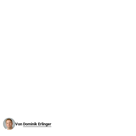
© Krone Multimedia GmbH & Co KG 2026
Muthgasse 2, 1190 Wien
Von
Dominik Erlinger