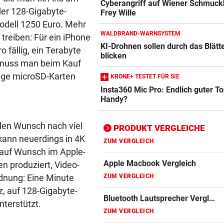
Cyberangriff auf Wiener Schmuck
Apple-iPad Vergleich
der 128-Gigabyte-
Frey Wille
ZUM VERGLEICH
odell 1250 Euro. Mehr
WALDBRAND-WARNSYSTEM
treiben: Für ein iPhone
Apple-iPhone Vergleich
KI-Drohnen sollen durch das Blätt
fällig, ein Terabyte
ZUM VERGLEICH
blicken
, muss man beim Kauf
Apple Macbook Vergleich
tige microSD-Karten
KRONE+ TESTET FÜR SIE
Insta360 Mic Pro: Endlich guter T
ZUM VERGLEICH
Handy?
Bluetooth Lautsprecher Vergleich
ZUM VERGLEICH
den Wunsch nach viel
PRODUKT VERGLEICHE
kann neuerdings in 4K
DSL Speedtest
- auf Wunsch im Apple-
ZUM VERGLEICH
 produziert, Video-
rdnung: Eine Minute
Fernseher Vergleich
z, auf 128-Gigabyte-
ZUM VERGLEICH
nterstützt.
Fritz Repeater Vergleich