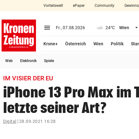
Vorteilswelt
ePaper
Community
Gewinns
close
Schließen
menu
Menü aufklappen
Fr., 07.08.2026
24°C
Wien
Abonnieren
Krone+
Österreich
Wien
Politik
Star
account_circle
arrow_right
Anmelden
Web
Elektronik
Spiele
pin_drop
arrow_right
Bundesland auswäh
Wien
IM VISIER DER EU
bookmark
Merkliste
iPhone 13 Pro Max im 
letzte seiner Art?
Suchbegriff
search
eingeben
Digital
28.09.2021 16:28