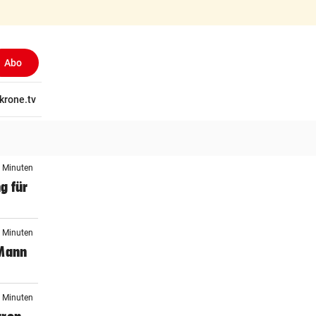
Abo
tschaft
krone.tv
Wissen
Gericht
Kolumnen
Freizeit
Reise
Ti
5 Minuten
g für
0 Minuten
 Mann
9 Minuten