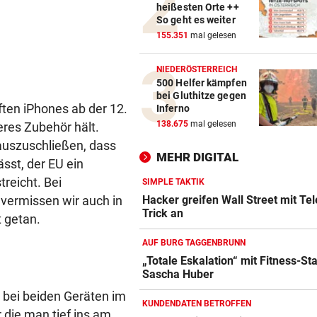
heißesten Orte ++
GAK-TRAINER BRENNT:
vor 
So geht es weiter
„Wir wollen unsere Heimseri
155.351
mal gelesen
ausbauen, egal wie!“
NIEDERÖSTERREICH
„NIX DAMIT ZU TUN“
vor 
500 Helfer kämpfen
Tiroler WK-Chefin wegen
bei Gluthitze gegen
Kündigung vor Gericht
ften iPhones ab der 12.
Inferno
138.675
mal gelesen
res Zubehör hält.
„BESTES GESCHENK“
vor 
 auszuschließen, dass
Meryl Streep singt Geri Halli
MEHR DIGITAL
sst, der EU ein
süßes Ständchen
reicht. Bei
SIMPLE TAKTIK
Hacker greifen Wall Street mit Tel
vermissen wir auch in
Trick an
t getan.
AUF BURG TAGGENBRUNN
„Totale Eskalation“ mit Fitness-St
Sascha Huber
Amazon-Kindle Vergleich
ZUM VERGLEICH
bei beiden Geräten im
KUNDENDATEN BETROFFEN
die man tief ins am