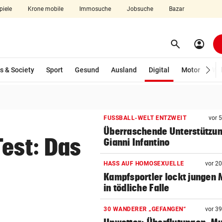
piele
Krone mobile
Immosuche
Jobsuche
Bazar
search
account_circle
Menü aufklappen
Suchen
(ausgewählt)
s & Society
Sport
Gesund
Ausland
Digital
Motor
Wir
len
FUSSBALL-WELT ENTZWEIT
vor 
Überraschende Unterstützun
Test: Das
Gianni Infantino
HASS AUF HOMOSEXUELLE
vor 2
Kampfsportler lockt jungen
in tödliche Falle
30 WANDERER „GEFANGEN“
vor 3