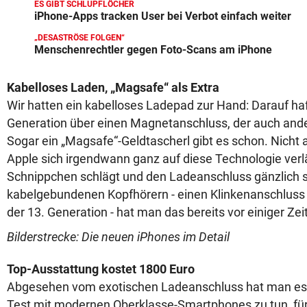
ES GIBT SCHLUPFLÖCHER
iPhone-Apps tracken User bei Verbot einfach weiter
„DESASTRÖSE FOLGEN“
Menschenrechtler gegen Foto-Scans am iPhone
Kabelloses Laden, „Magsafe“ als Extra
Wir hatten ein kabelloses Ladepad zur Hand: Darauf ha
Generation über einen Magnetanschluss, der auch ande
Sogar ein „Magsafe“-Geldtascherl gibt es schon. Nicht
Apple sich irgendwann ganz auf diese Technologie verlä
Schnippchen schlägt und den Ladeanschluss gänzlich st
kabelgebundenen Kopfhörern - einen Klinkenanschluss 
der 13. Generation - hat man das bereits vor einiger Zei
Bilderstrecke: Die neuen iPhones im Detail
Top-Ausstattung kostet 1800 Euro
Abgesehen vom exotischen Ladeanschluss hat man es 
Test mit modernen Oberklasse-Smartphones zu tun, für 