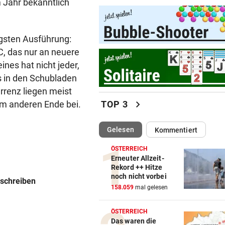
m Jahr bekanntlich
Hantavirus bei Frankreich-T
entdeckt
igsten Ausführung:
DER SCHNEE GEHT AUS
vor 
C, das nur an neuere
Hitzewelle: Nächstes
nes hat nicht jeder,
Sommerskigebiet schließt
s in den Schubladen
renz liegen meist
VON HOF VERSCHWUNDEN
vor 
chevron_right
TOP 3
m anderen Ende bei.
Vermisstes Kätzchen-Quartet
wieder vereint
(ausgewählt)
Gelesen
Kommentiert
KLIMA UND KRAFTWERK
vor 
ÖSTERREICH
Zu wenig Wasser: Kanu-Pion
Erneuter Allzeit-
erhebt Vorwürfe
Rekord ++ Hitze
noch nicht vorbei
rschreiben
STRAFTÄTER RASTETE AUS
vor 
158.059
mal gelesen
Bei Abschiebeversuch mit H
Ansteckung gedroht
ÖSTERREICH
Das waren die