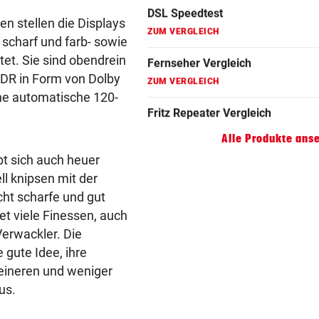
ZUM VERGLEICH
en stellen die Displays
Gaming Laptop Vergleich
h scharf und farb- sowie
ZUM VERGLEICH
et. Sie sind obendrein
 HDR in Form von Dolby
Grafikkarten Vergleich
ine automatische 120-
ZUM VERGLEICH
Alle Produkte ans
t sich auch heuer
ll knipsen mit der
cht scharfe und gut
t viele Finessen, auch
Verwackler. Die
 gute Idee, ihre
eineren und weniger
us.