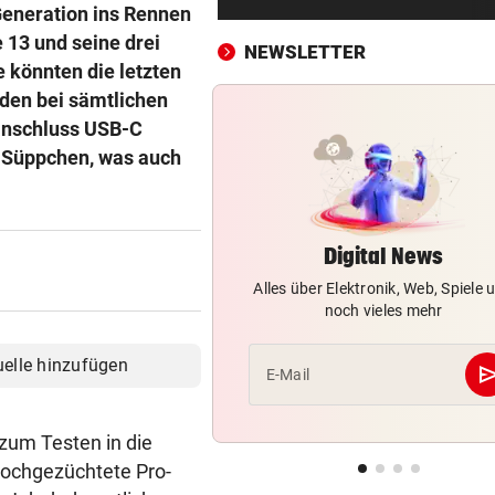
Hammer-Wechsel bestätigt: 
Generation ins Rennen
will zu Barcelona!“
 13 und seine drei
NEWSLETTER
 könnten die letzten
OFFENE WORTE ÜBER SOHN
vor ein
 den bei sämtlichen
Arabella Kiesbauer: „Wir lie
anschluss USB-C
wir hassen uns“
s Süppchen, was auch
GROSSEINSATZ NACH FUND
vor ein
Salzburg: Granate sorgte für
nächtliche Sperre
Digital News
Alles über Elektronik, Web, Spiele 
„IST KEINE ARBEIT“
vor ein
noch vieles mehr
Kanzler empört mit Sager üb
Kinderbetreuung
uelle hinzufügen
se
E-Mail
ANGRIFF VOR UNTERRICHT
vor ein
Schüsse an Schule in Thaila
 zum Testen in die
Mehrere Todesopfer
hochgezüchtete Pro-
RÄTSELHAFTER FALL
vor 