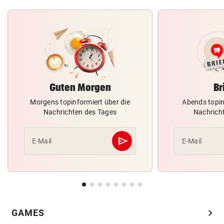
Guten Morgen
Br
Morgens topinformiert über die
Abends topin
Nachrichten des Tages
Nachrich
send
E-Mail
E-Mail
Abschicken
chevron_right
GAMES