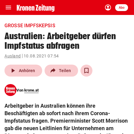
menu
account_circle
Navigation
Anmelden
Abo
close
Schließen
ein-/ausklappen
GROSSE IMPFSKEPSIS
Abonnieren
Australien: Arbeitgeber dürfen
Impfstatus abfragen
account_circle
arrow_right
Anmelden
Ausland
10.08.2021 07:54
pin_drop
arrow_right
Bundesland auswäh
Wien
play_arrow
Anhören
Teilen
bookmark
Merkliste
Von
krone.at
Suchbegriff
search
Arbeitgeber in Australien können ihre
eingeben
Beschäftigten ab sofort nach ihrem Corona-
Impfstatus fragen. Premierminister Scott Morrison
gab die neuen Leitlinien für Unternehmen am