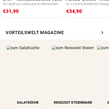
Ein Spiel aus abbaubaren Materialien
In 3 unterschiedlichen Desig
€31,90
€34,90
chevron_right
VORTEILSWELT MAGAZINE
SALATKÜCHE
REISEZEIT STEIERMARK