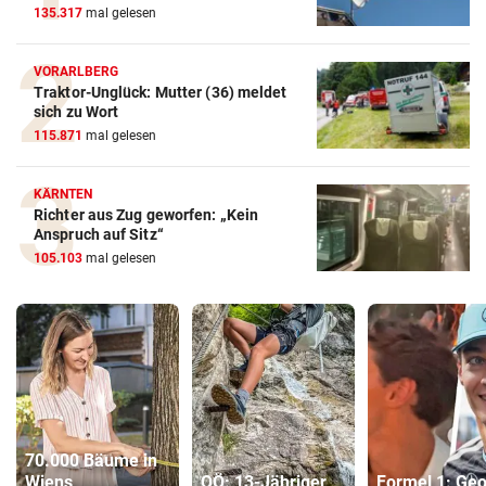
135.317
mal gelesen
VORARLBERG
Traktor-Unglück: Mutter (36) meldet
sich zu Wort
115.871
mal gelesen
KÄRNTEN
Richter aus Zug geworfen: „Kein
Anspruch auf Sitz“
105.103
mal gelesen
70.000 Bäume in
Wiens
OÖ: 13-Jähriger
Formel 1: Ge