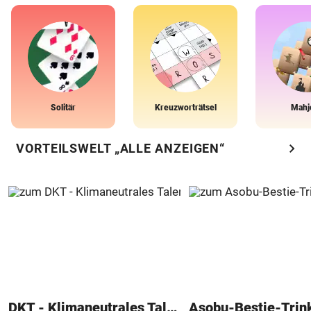
Solitär
Kreuzworträtsel
Mahj
chevron_right
VORTEILSWELT „ALLE ANZEIGEN“
DKT - Klimaneutrales Talent
Asobu-Bestie-Trin