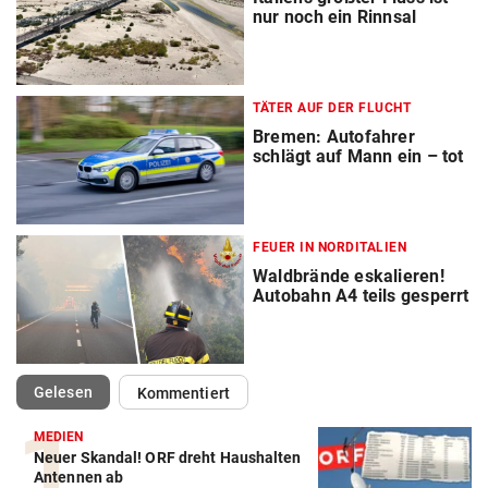
nur noch ein Rinnsal
TÄTER AUF DER FLUCHT
Bremen: Autofahrer
schlägt auf Mann ein – tot
FEUER IN NORDITALIEN
Waldbrände eskalieren!
Autobahn A4 teils gesperrt
(ausgewählt)
Gelesen
Kommentiert
MEDIEN
Neuer Skandal! ORF dreht Haushalten
Antennen ab