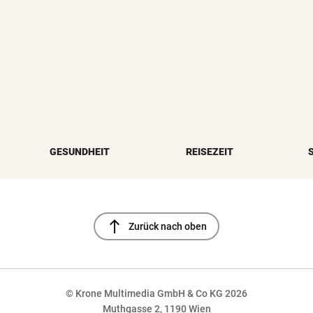
GESUNDHEIT
REISEZEIT
north
Zurück nach oben
© Krone Multimedia GmbH & Co KG 2026
Muthgasse 2, 1190 Wien