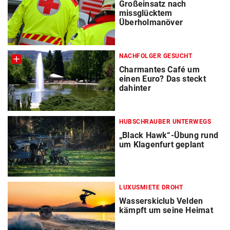
Großeinsatz nach
missglücktem
Überholmanöver
NACHFOLGER GESUCHT
Charmantes Café um
einen Euro? Das steckt
dahinter
HUBSCHRAUBER UNTERWEGS
„Black Hawk“-Übung rund
um Klagenfurt geplant
LUXUSMIETE DROHT
Wasserskiclub Velden
kämpft um seine Heimat