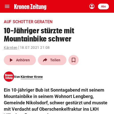
menu
account_circle
Navigation
Anmelden
Abo
close
Schließen
ein-/ausklappen
AUF SCHOTTER GERATEN
Abonnieren
10-Jähriger stürzte mit
Mountainbike schwer
account_circle
arrow_right
Anmelden
Kärnten
18.07.2021 21:08
pin_drop
arrow_right
Bundesland auswäh
Wien
play_arrow
Anhören
Teilen
bookmark
Merkliste
Von
Kärntner Krone
Suchbegriff
search
Ein 10-jähriger Bub ist Sonntagabend mit seinem
eingeben
Mountainbike in seinem Wohnort Lengberg,
Gemeinde Nikolsdorf, schwer gestürzt und musste
mit Verdacht auf Oberschenkelfraktur ins LKH