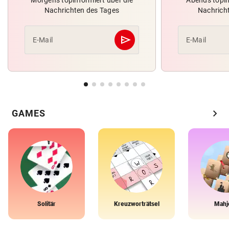
Nachrichten des Tages
Nachrich
send
E-Mail
E-Mail
Abschicken
chevron_right
GAMES
Solitär
Kreuzworträtsel
Mahj