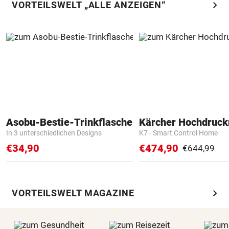
chevron_right
VORTEILSWELT „ALLE ANZEIGEN“
Asobu-Bestie-Trinkflasche
Kärcher Hochdruck
In 3 unterschiedlichen Designs
K7 - Smart Control Home
€34,90
€474,90
€644,99
chevron_right
VORTEILSWELT MAGAZINE