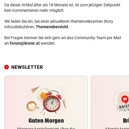
Da dieser Artikel älter als 18 Monate ist, ist zum jetzigen Zeitpunkt
kein Kommentieren mehr möglich.
Wir laden Sie ein, bei einer aktuelleren themenrelevanten Story
mitzudiskutieren:
Themenübersicht
.
Bei Fragen können Sie sich gern an das Community-Team per Mail
an
forum@krone.at
wenden.
NEWSLETTER
Guten Morgen
Br
Morgens topinformiert über die
Abends topin