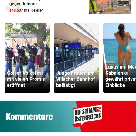
gegen Inferno
140.607
mal gelesen
Luxus am Mee
Golser Volksfest
Junge Frauen am
Sabalenka
mit vielen Promis
Villacher Bahnhof
gewährt priva
eröffnet
belästigt
Einblicke