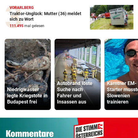
VORARLBERG
Traktor-Unglück: Mutter (36) meldet
sich zu Wort
111.495
mal gelesen
Autobrand löste
Kärntner EM-
Niedrigwasser
Suche nach
Starter musst
legte Kriegstote in
Fahrer und
Slowenien
Budapest frei
Insassen aus
trainieren