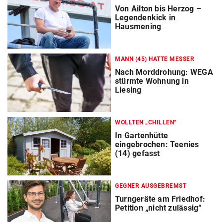
Von Ailton bis Herzog –
Legendenkick in
Hausmening
MANN (45) HATTE MESSER
Nach Morddrohung: WEGA
stürmte Wohnung in
Liesing
WOLLTEN „CHILLEN“
In Gartenhütte
eingebrochen: Teenies
(14) gefasst
GEGNER AUSGEBREMST
Turngeräte am Friedhof:
Petition „nicht zulässig“