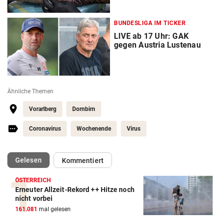
BUNDESLIGA IM TICKER
LIVE ab 17 Uhr: GAK
gegen Austria Lustenau
Ähnliche Themen
Vorarlberg
Dornbirn
Coronavirus
Wochenende
Virus
(ausgewählt)
Gelesen
Kommentiert
ÖSTERREICH
Erneuter Allzeit-Rekord ++ Hitze noch
nicht vorbei
161.081
mal gelesen