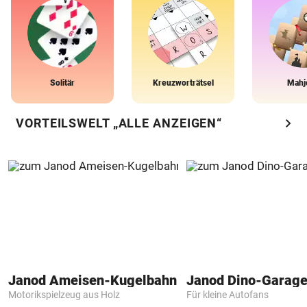
Solitär
Kreuzworträtsel
Mahj
chevron_right
VORTEILSWELT „ALLE ANZEIGEN“
Janod Ameisen-Kugelbahn
Janod Dino-Garag
Motorikspielzeug aus Holz
Für kleine Autofans