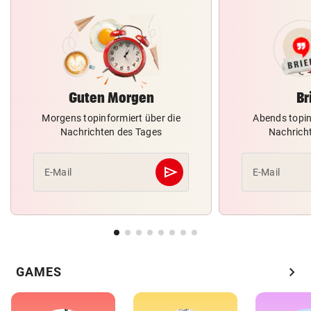
Guten Morgen
Br
Morgens topinformiert über die
Abends topin
Nachrichten des Tages
Nachrich
send
E-Mail
E-Mail
Abschicken
chevron_right
GAMES