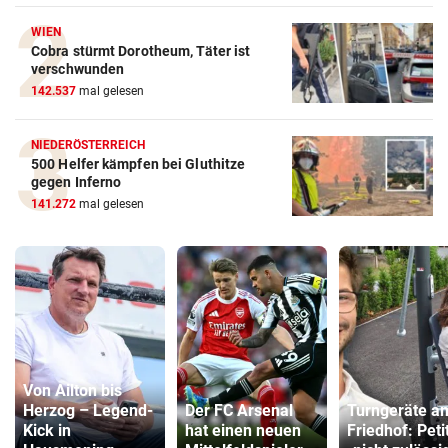
WIEN
Cobra stürmt Dorotheum, Täter ist
verschwunden
142.537
mal gelesen
NIEDERÖSTERREICH
500 Helfer kämpfen bei Gluthitze
gegen Inferno
141.272
mal gelesen
Von Ailton bis
Herzog – Legend-
Der FC Arsenal
Turngeräte a
Kick in
hat einen neuen
Friedhof: Peti