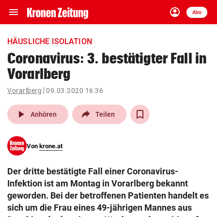
menu
account_circle
Navigation
Anmelden
Abo
close
Schließen
ein-/ausklappen
HÄUSLICHE ISOLATION
Abonnieren
Coronavirus: 3. bestätigter Fall in
Vorarlberg
account_circle
arrow_right
Anmelden
Vorarlberg
09.03.2020 16:36
pin_drop
arrow_right
Bundesland auswäh
Wien
play_arrow
Anhören
Teilen
bookmark
Merkliste
Von
krone.at
Suchbegriff
search
Der dritte bestätigte Fall einer Coronavirus-
eingeben
Infektion ist am Montag in Vorarlberg bekannt
geworden. Bei der betroffenen Patienten handelt es
sich um die Frau eines 49-jährigen Mannes aus