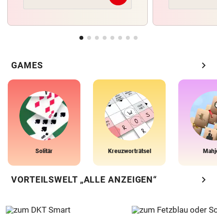
chevron_right
GAMES
Solitär
Kreuzworträtsel
Mahj
chevron_right
VORTEILSWELT „ALLE ANZEIGEN“