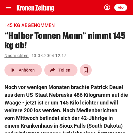
menu
account_circle
Navigation
Anmelden
Abo
close
Schließen
ein-/ausklappen
145 KG ABGENOMMEN
Abonnieren
“Halber Tonnen Mann” nimmt 145
kg ab!
account_circle
arrow_right
Anmelden
Nachrichten
13.08.2004 12:17
pin_drop
arrow_right
Bundesland auswäh
Wien
play_arrow
Anhören
Teilen
bookmark
Merkliste
Noch vor wenigen Monaten brachte Patrick Deuel
aus dem US-Staat Nebraska 486 Kilogramm auf die
Suchbegriff
Waage - jetzt ist er um 145 Kilo leichter und will
search
eingeben
weitere 200 los werden. Nach Medienberichten
vom Mittwoch befindet sich der 42-Jährige in
einem Krankenhaus in Sioux Falls (South Dakota)