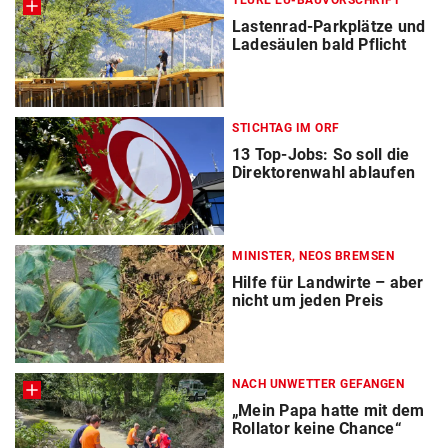
TEURE EU-BAUVORSCHRIFT
Lastenrad-Parkplätze und
Ladesäulen bald Pflicht
STICHTAG IM ORF
13 Top-Jobs: So soll die
Direktorenwahl ablaufen
MINISTER, NEOS BREMSEN
Hilfe für Landwirte – aber
nicht um jeden Preis
NACH UNWETTER GEFANGEN
„Mein Papa hatte mit dem
Rollator keine Chance“