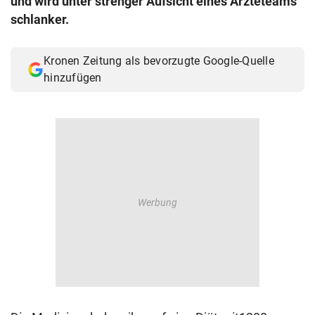
und wird unter strenger Aufsicht eines Ärzteteams
© Krone Multimedia GmbH & Co KG 2026
schlanker.
Muthgasse 2, 1190 Wien
Kronen Zeitung als bevorzugte Google-Quelle
hinzufügen