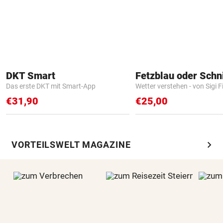
DKT Smart
Fetzblau oder Schn
Das erste DKT mit Smart-App
Wetter verstehen - von Sigi F
€31,90
€25,00
chevron_right
VORTEILSWELT MAGAZINE