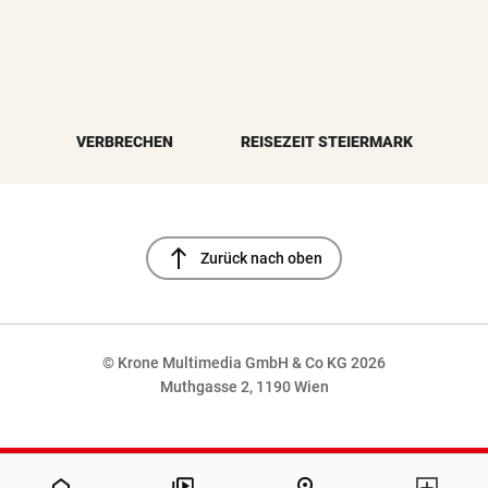
VERBRECHEN
REISEZEIT STEIERMARK
north
Zurück nach oben
© Krone Multimedia GmbH & Co KG 2026
Muthgasse 2, 1190 Wien
NaN%