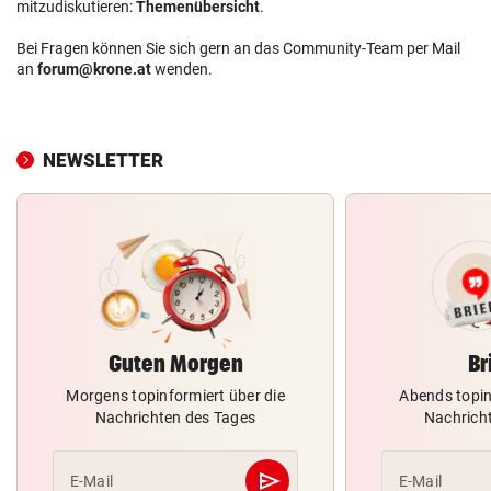
mitzudiskutieren:
Themenübersicht
.
Bei Fragen können Sie sich gern an das Community-Team per Mail
an
forum@krone.at
wenden.
NEWSLETTER
Guten Morgen
Br
Morgens topinformiert über die
Abends topin
Nachrichten des Tages
Nachrich
send
E-Mail
E-Mail
Abschicken