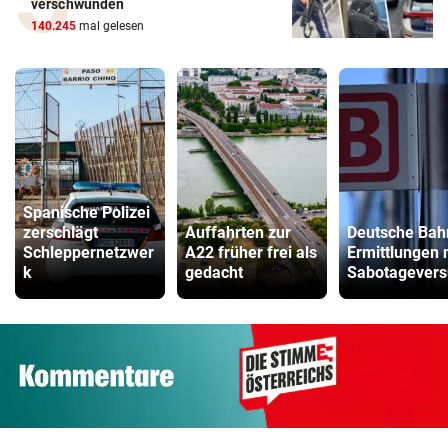
verschwunden
140.245
mal gelesen
Spanische Polizei
zerschlägt
Auffahrten zur
Deutsche Bah
Schleppernetzwer
A22 früher frei als
Ermittlungen 
k
gedacht
Sabotagevers