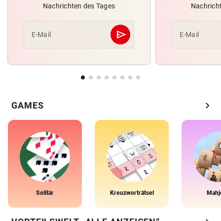
Nachrichten des Tages
Nachrich
send
E-Mail
E-Mail
Abschicken
chevron_right
GAMES
Solitär
Kreuzworträtsel
Mahj