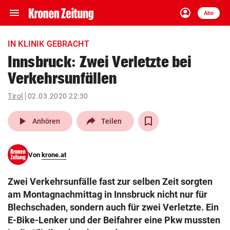
menu
account_circle
Navigation
Anmelden
Abo
close
Schließen
ein-/ausklappen
IN KLINIK GEBRACHT
Abonnieren
Innsbruck: Zwei Verletzte bei
Verkehrsunfällen
account_circle
arrow_right
Anmelden
Tirol
02.03.2020 22:30
pin_drop
arrow_right
Bundesland auswäh
Wien
play_arrow
Anhören
Teilen
bookmark
Merkliste
Von
krone.at
Suchbegriff
search
Zwei Verkehrsunfälle fast zur selben Zeit sorgten
eingeben
am Montagnachmittag in Innsbruck nicht nur für
Blechschaden, sondern auch für zwei Verletzte. Ein
E-Bike-Lenker und der Beifahrer eine Pkw mussten