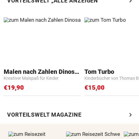
chevron_right
VORTEILSWELT „ALLE ANZEIGEN“
Malen nach Zahlen Dinosaurier
Tom Turbo
Kreativer Malspaß für Kinder
Kinderbücher von Thomas B
€19,90
€15,00
chevron_right
VORTEILSWELT MAGAZINE