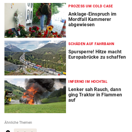
PROZESS UM COLD CASE
Anklage-Einspruch im
Mordfall Kammerer
abgewiesen
SCHÄDEN AUF FAHRBAHN
Spursperre! Hitze macht
Europabrücke zu schaffen
INFERNO IM HOCHTAL
Lenker sah Rauch, dann
ging Traktor in Flammen
auf
Ähnliche Themen