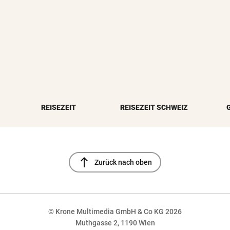
REISEZEIT
REISEZEIT SCHWEIZ
north
Zurück nach oben
© Krone Multimedia GmbH & Co KG 2026
Muthgasse 2, 1190 Wien