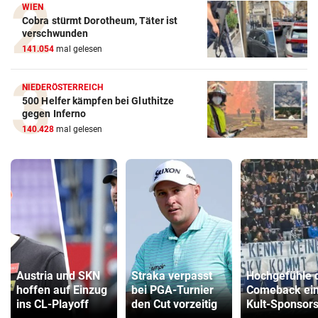
WIEN
Cobra stürmt Dorotheum, Täter ist
verschwunden
141.054
mal gelesen
NIEDERÖSTERREICH
500 Helfer kämpfen bei Gluthitze
gegen Inferno
140.428
mal gelesen
Austria und SKN
Straka verpasst
Hochgefühle 
hoffen auf Einzug
bei PGA-Turnier
Comeback ei
ins CL-Playoff
den Cut vorzeitig
Kult-Sponsor