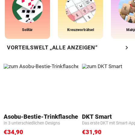
Solitär
Kreuzworträtsel
Mahj
chevron_right
VORTEILSWELT „ALLE ANZEIGEN“
Asobu-Bestie-Trinkflasche
DKT Smart
In 3 unterschiedlichen Designs
Das erste DKT mit Smart-Ap
€34,90
€31,90