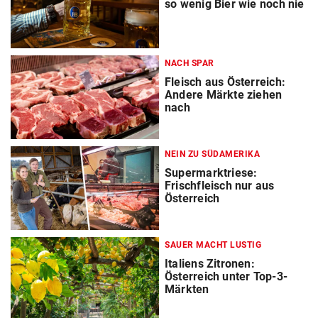
so wenig Bier wie noch nie
NACH SPAR
Fleisch aus Österreich:
Andere Märkte ziehen
nach
NEIN ZU SÜDAMERIKA
Supermarktriese:
Frischfleisch nur aus
Österreich
SAUER MACHT LUSTIG
Italiens Zitronen:
Österreich unter Top-3-
Märkten