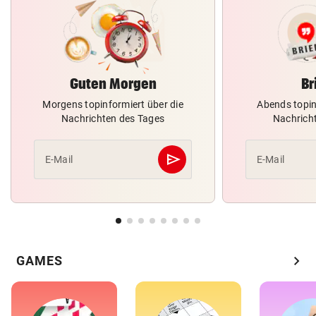
Guten Morgen
Br
Morgens topinformiert über die
Abends topin
Nachrichten des Tages
Nachrich
send
E-Mail
E-Mail
Abschicken
chevron_right
GAMES