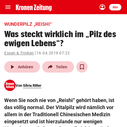
menu
account_circle
Navigation
Anmelden
Abo
close
Schließen
ein-/ausklappen
WUNDERPILZ „REISHI“
Abonnieren
Was steckt wirklich im „Pilz des
ewigen Lebens“?
account_circle
arrow_right
Anmelden
Essen & Trinken
16.04.2019 07:22
pin_drop
arrow_right
Bundesland auswäh
Wien
play_arrow
Anhören
Teilen
bookmark
Merkliste
Von
Silvia Ritter
Suchbegriff
search
Wenn Sie noch nie von „Reishi“ gehört haben, ist
eingeben
das völlig normal. Der Vitalpilz wird nämlich vor
allem in der Traditionell Chinesischen Medizin
eingesetzt und ist hierzulande nur wenigen