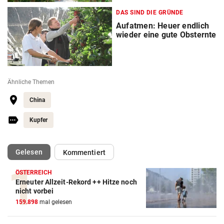
DAS SIND DIE GRÜNDE
Aufatmen: Heuer endlich
wieder eine gute Obsternte
Ähnliche Themen
China
Kupfer
(ausgewählt)
Gelesen
Kommentiert
ÖSTERREICH
Erneuter Allzeit-Rekord ++ Hitze noch
nicht vorbei
159.898
mal gelesen