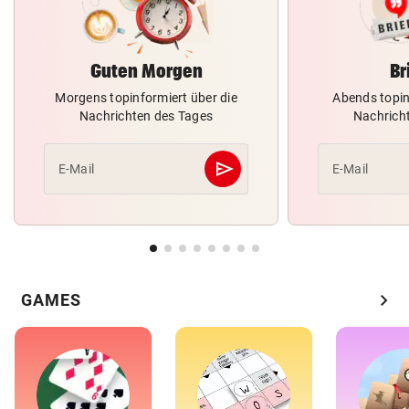
Guten Morgen
Br
Morgens topinformiert über die
Abends topin
Nachrichten des Tages
Nachrich
send
E-Mail
E-Mail
Abschicken
chevron_right
GAMES