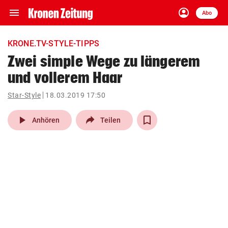
menu
account_circle
Navigation
Anmelden
Abo
close
Schließen
ein-/ausklappen
KRONE.TV-STYLE-TIPPS
Abonnieren
Zwei simple Wege zu längerem
und vollerem Haar
account_circle
arrow_right
Anmelden
Star-Style
18.03.2019 17:50
pin_drop
arrow_right
Bundesland auswäh
Wien
play_arrow
Anhören
Teilen
bookmark
Merkliste
Suchbegriff
search
eingeben