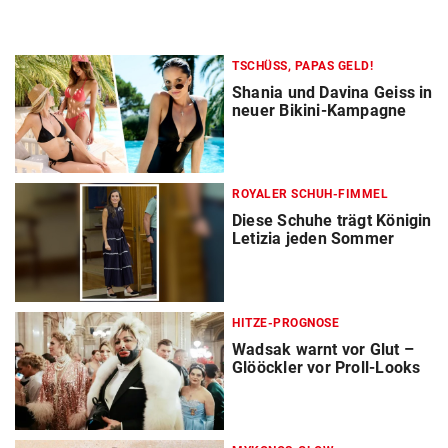
TSCHÜSS, PAPAS GELD!
Shania und Davina Geiss in
neuer Bikini-Kampagne
ROYALER SCHUH-FIMMEL
Diese Schuhe trägt Königin
Letizia jeden Sommer
HITZE-PROGNOSE
Wadsak warnt vor Glut –
Glööckler vor Proll-Looks