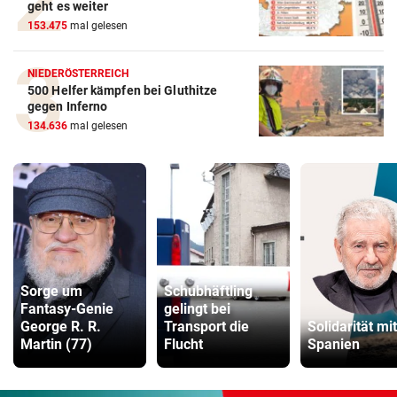
geht es weiter
153.475
mal gelesen
NIEDERÖSTERREICH
500 Helfer kämpfen bei Gluthitze
gegen Inferno
134.636
mal gelesen
Sorge um
Schubhäftling
Fantasy-Genie
gelingt bei
George R. R.
Transport die
Solidarität mit
Martin (77)
Flucht
Spanien