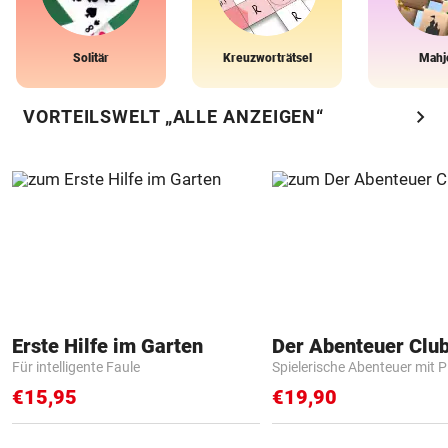
Solitär
Kreuzworträtsel
Mahj
chevron_right
VORTEILSWELT „ALLE ANZEIGEN“
Erste Hilfe im Garten
Der Abenteuer Clu
Für intelligente Faule
Spielerische Abenteuer mit P
€15,95
€19,90