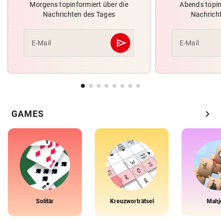
Morgens topinformiert über die
Abends topin
Nachrichten des Tages
Nachrich
send
E-Mail
E-Mail
Abschicken
chevron_right
GAMES
Solitär
Kreuzworträtsel
Mahj