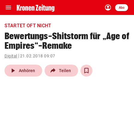
menu
account_circle
Navigation
Anmelden
Abo
close
Schließen
ein-/ausklappen
STARTET OFT NICHT
Abonnieren
Bewertungs-Shitstorm für „Age of
Empires“-Remake
account_circle
arrow_right
Anmelden
Digital
21.02.2018 09:07
pin_drop
arrow_right
Bundesland auswäh
Wien
play_arrow
Anhören
Teilen
bookmark
Merkliste
Suchbegriff
search
eingeben