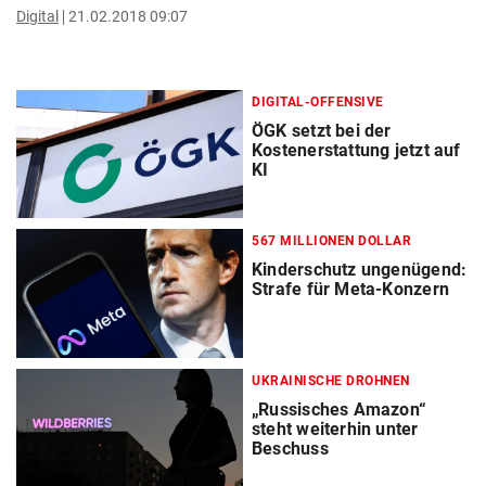
Digital
21.02.2018 09:07
DIGITAL-OFFENSIVE
ÖGK setzt bei der
Kostenerstattung jetzt auf
KI
567 MILLIONEN DOLLAR
Kinderschutz ungenügend:
Strafe für Meta-Konzern
UKRAINISCHE DROHNEN
„Russisches Amazon“
steht weiterhin unter
Beschuss