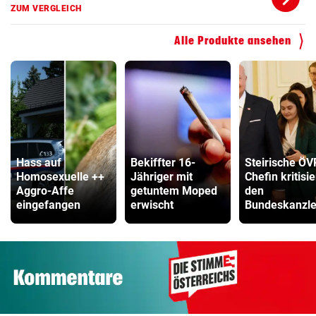
ZUM VERGLEICH
Alle Produkte ansehen
Hass auf
Bekiffter 16-
Steirische ÖV
Homosexuelle ++
Jähriger mit
Chefin kritisie
Aggro-Affe
getuntem Moped
den
eingefangen
erwischt
Bundeskanzle