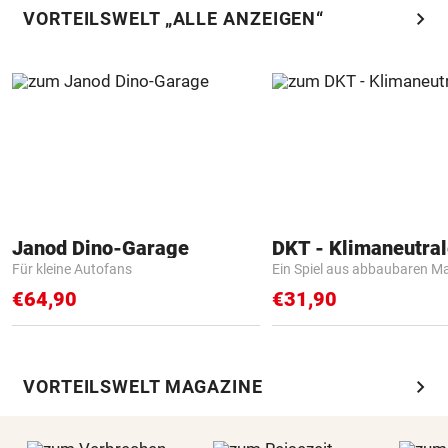
chevron_right
VORTEILSWELT „ALLE ANZEIGEN“
Janod Dino-Garage
Für kleine Autofans
Ein Spiel aus abbaubaren Ma
€64,90
€31,90
chevron_right
VORTEILSWELT MAGAZINE