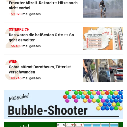
Erneuter Allzeit-Rekord ++ Hitze noch
nicht vorbei
159.323
mal gelesen
ÖSTERREICH
Das waren die heißesten Orte ++ So
geht es weiter
156.409
mal gelesen
WIEN
Cobra stürmt Dorotheum, Täter ist
Amazon-Kindle Vergleich
verschwunden
140.245
mal gelesen
ZUM VERGLEICH
Apple-iPad Vergleich
ZUM VERGLEICH
Apple-iPhone Vergleich
ZUM VERGLEICH