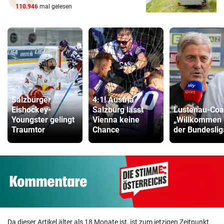
110.946
mal gelesen
Salzburger
4:1! Austria
Eishockey-
Salzburg lässt
Lustenau-Coa
Youngster gelingt
Vienna keine
„Willkommen 
Traumtor
Chance
der Bundeslig
Da dieser Artikel älter als 18 Monate ist, ist zum jetzigen Zeitpunkt