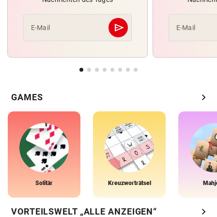
send
E-Mail
E-Mail
Abschicken
chevron_right
GAMES
Solitär
Kreuzworträtsel
Mahj
chevron_right
VORTEILSWELT „ALLE ANZEIGEN“