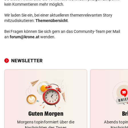
kein Kommentieren mehr möglich.
Wir laden Sie ein, bei einer aktuelleren themenrelevanten Story
mitzudiskutieren:
Themenübersicht
.
Bei Fragen können Sie sich gern an das Community-Team per Mail
an
forum@krone.at
wenden.
NEWSLETTER
Guten Morgen
Br
Morgens topinformiert über die
Abends topin
Nachrichten des Tages
Nachrich