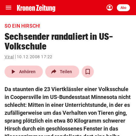
menu
account_circle
Navigation
Anmelden
Abo
close
Schließen
ein-/ausklappen
SO EIN HIRSCH!
Abonnieren
Sechsender randaliert in US-
Volkschule
account_circle
arrow_right
Anmelden
Viral
10.12.2008 17:22
pin_drop
arrow_right
Bundesland auswäh
Wien
play_arrow
Anhören
Teilen
bookmark
Merkliste
Da staunten die 23 Viertklässler einer Volksschule
in Coopersville im US-Bundesstaat Minnesota nicht
Suchbegriff
schlecht: Mitten in einer Unterrichtstunde, in der es
search
eingeben
zufälligerweise um das Verhalten von Tieren ging,
sprang plötzlich ein etwa 80 Kilogramm schwerer
Hirsch durch ein geschlossenes Fenster in das