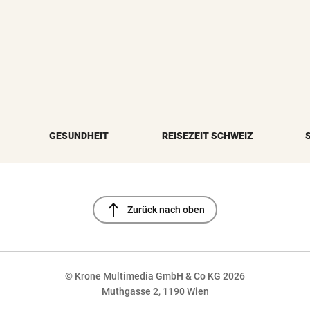
GESUNDHEIT
REISEZEIT SCHWEIZ
north
Zurück nach oben
© Krone Multimedia GmbH & Co KG 2026
Muthgasse 2, 1190 Wien