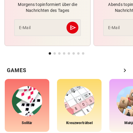
Morgens topinformiert über die
Abends topin
Nachrichten des Tages
Nachrich
send
E-Mail
E-Mail
Abschicken
chevron_right
GAMES
Solitär
Kreuzworträtsel
Mahj