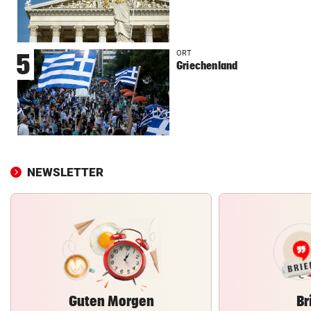
ORT
5
Griechenland
NEWSLETTER
Guten Morgen
Br