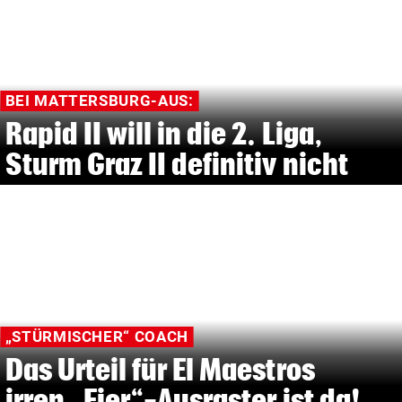
BEI MATTERSBURG-AUS:
Rapid II will in die 2. Liga,
Sturm Graz II definitiv nicht
„STÜRMISCHER“ COACH
Das Urteil für El Maestros
irren „Eier“-Ausraster ist da!