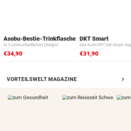
Asobu-Bestie-Trinkflasche
DKT Smart
In 3 unterschiedlichen Designs
Das erste DKT mit Smart-Ap
€34,90
€31,90
chevron_right
VORTEILSWELT MAGAZINE