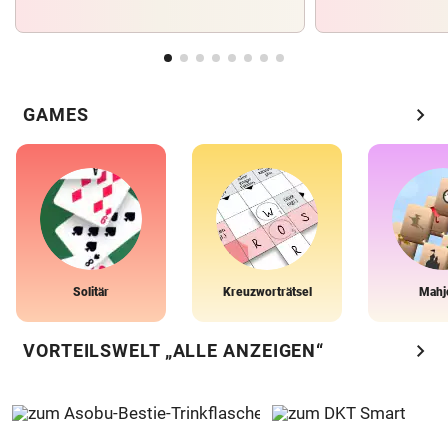
chevron_right
GAMES
Solitär
Kreuzworträtsel
Mahj
chevron_right
VORTEILSWELT „ALLE ANZEIGEN“