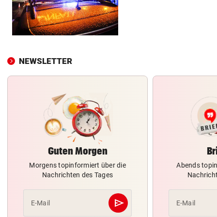
NEWSLETTER
Guten Morgen
Br
Morgens topinformiert über die
Abends topin
Nachrichten des Tages
Nachrich
send
E-Mail
E-Mail
Abschicken