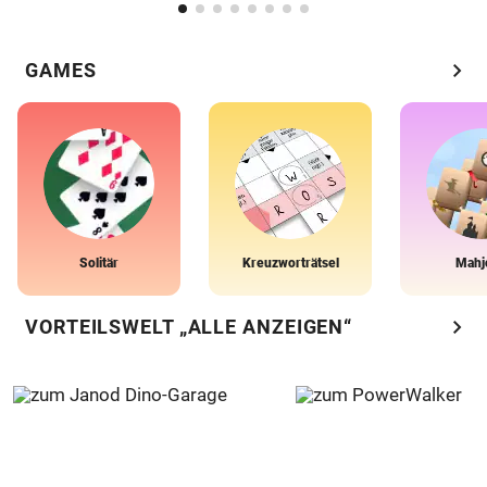
chevron_right
GAMES
Solitär
Kreuzworträtsel
Mahj
chevron_right
VORTEILSWELT „ALLE ANZEIGEN“