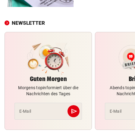
NEWSLETTER
Guten Morgen
Br
Morgens topinformiert über die
Abends topin
Nachrichten des Tages
Nachrich
send
E-Mail
E-Mail
Abschicken