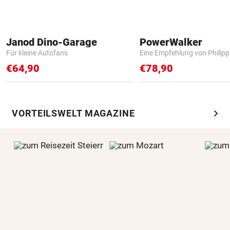
Janod Dino-Garage
PowerWalker
Für kleine Autofans
Eine Empfehlung von Philip
€64,90
€78,90
chevron_right
VORTEILSWELT MAGAZINE