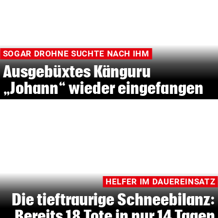
SOGAR DROHNE SUCHTE NACH IHM
Ausgebüxtes Känguru
„Johann“ wieder eingefangen
HELFER IM DAUEREINSATZ
Die tieftraurige Schneebilanz:
Bereits 18 Tote in nur 14 Tagen