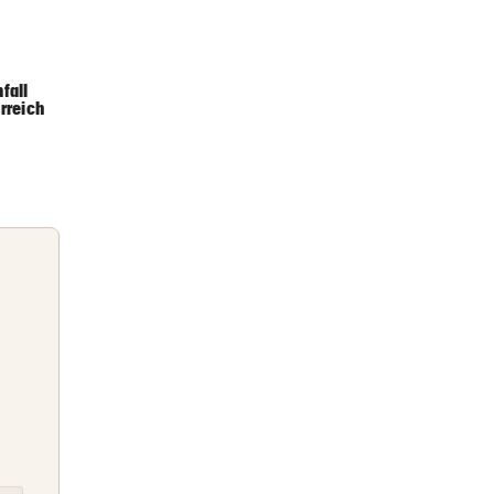
3 Stunden
fall
rreich
3 Stunden
3 Stunden
ocker
Briefing
Abends topinformiert über die
Nachrichten des Tages