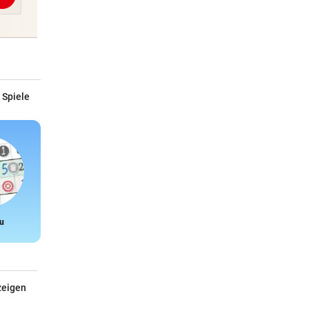
 Spiele
u
Snake
zeigen