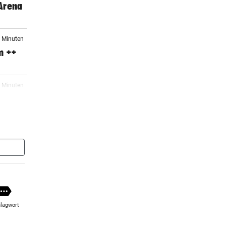
 Arena
2 Minuten
m ++
4 Minuten
er Stunde
viel
er Stunde
te
lagwort
er Stunde