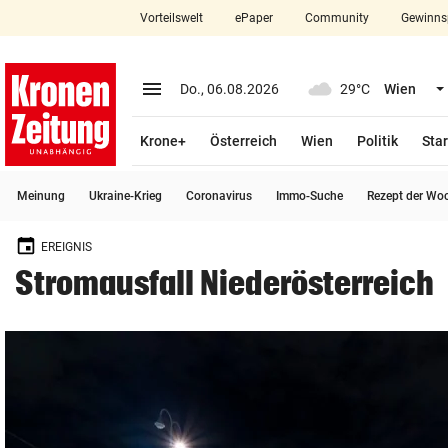
Vorteilswelt
ePaper
Community
Gewinns
close
Schließen
menu
Menü aufklappen
Do., 06.08.2026
29°C
Wien
Abonnieren
Krone+
Österreich
Wien
Politik
Star
account_circle
arrow_right
Anmelden
Meinung
Ukraine-Krieg
Coronavirus
Immo-Suche
Rezept der Wo
pin_drop
arrow_right
Bundesland auswäh
Wien
EREIGNIS
bookmark
Merkliste
Stromausfall Niederösterreich
Suchbegriff
search
eingeben