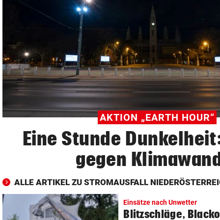
© Krone Multimedia GmbH & Co KG 2026
Muthgasse 2, 1190 Wien
AKTION „EARTH HOUR“
Eine Stunde Dunkelheit
gegen Klimawand
ALLE ARTIKEL ZU STROMAUSFALL NIEDERÖSTERRE
Einsätze nach Unwetter
Blitzschläge, Blacko