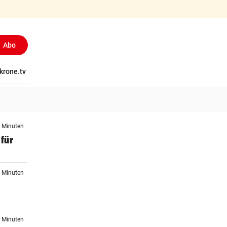
Abo
tschaft
krone.tv
Wissen
Gericht
Kolumnen
Freizeit
Reise
Ti
4 Minuten
 für
4 Minuten
3 Minuten