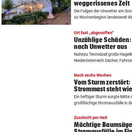
weggerissenes Zelt
Die Folgen der Unwetter am So
zu Wochenbeginn landesweit die 
Ort fast „abgesoffen“
Unzählige Schäden: 
nach Unwetter aus
Nahezu Tennisball große Hagel
Niederösterreich Dächer, Fahrz
Nach sechs Wochen
Vom Sturm zerstört:
Strommast steht wi
Ein heftiger Sturm sorgte Mitte
großflächige Stromausfälle in de
Zuschnitt per Heli
Mächtige Baumsäge
Stromausfälle im Ei