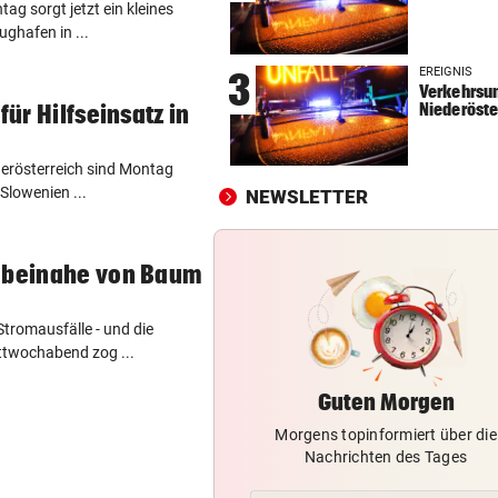
g sorgt jetzt ein kleines
60 MILLIONEN € SCHADEN
vor 
ughafen in ...
Warten auf Hitze-Hilfen der
EREIGNIS
3
Regierung geht weiter
Verkehrsun
Niederöste
für Hilfseinsatz in
42,2 GRAD!
vor 
Auch in der Slowakei neuer
erösterreich sind Montag
Allzeit-Rekord
Slowenien ...
NEWSLETTER
WAS FÜR EINE KLATSCHE!
vor 
TV-Star geht mit Kanzler St
n beinahe von Baum
hart ins Gericht
 Stromausfälle - und die
ttwochabend zog ...
Guten Morgen
Morgens topinformiert über die
Nachrichten des Tages