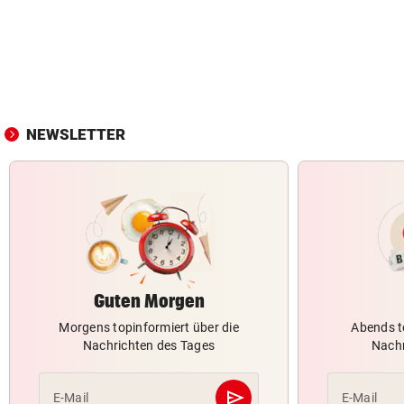
NEWSLETTER
Guten Morgen
Morgens topinformiert über die
Abends t
Nachrichten des Tages
Nachr
send
E-Mail
E-Mail
Abschicken