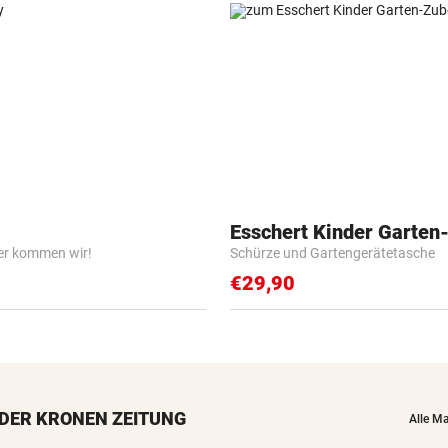
Esschert Kinder Garten
er kommen wir!
Schürze und Gartengerätetasche
€29,90
DER KRONEN ZEITUNG
Alle M