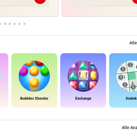
Alle
Bubbles Shooter
Exchange
Sudok
Alle An