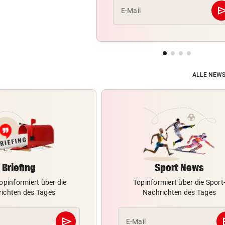
se
E-Mail
ALLE NEWS
Briefing
Sport News
opinformiert über die
Topinformiert über die Sport
ichten des Tages
Nachrichten des Tages
send
s
E-Mail
Abschicken