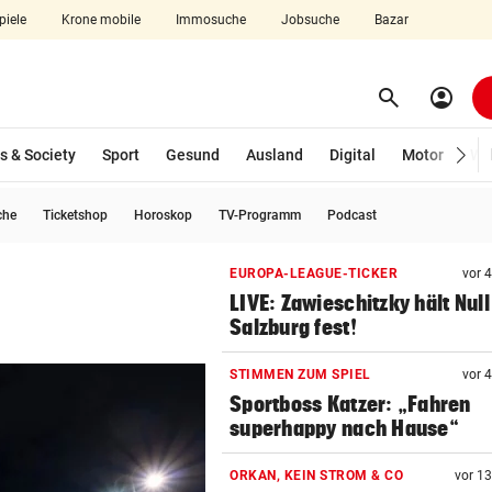
piele
Krone mobile
Immosuche
Jobsuche
Bazar
search
account_circle
Menü aufklappen
Suchen
s & Society
Sport
Gesund
Ausland
Digital
Motor
Wir
che
Ticketshop
Horoskop
TV-Programm
Podcast
len
EUROPA-LEAGUE-TICKER
vor 
LIVE: Zawieschitzky hält Null
Salzburg fest!
STIMMEN ZUM SPIEL
vor 
Sportboss Katzer: „Fahren
superhappy nach Hause“
ORKAN, KEIN STROM & CO
vor 1