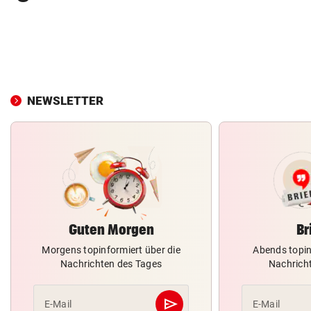
NEWSLETTER
Guten Morgen
Br
Morgens topinformiert über die
Abends topin
Nachrichten des Tages
Nachrich
send
E-Mail
E-Mail
Abschicken