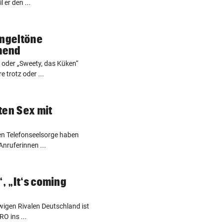
 er den ...
ingeltöne
mend
“ oder „Sweety, das Küken“
 trotz oder ...
ten Sex mit
chen Telefonseelsorge haben
Anruferinnen ...
“, „It‘s coming
wigen Rivalen Deutschland ist
O ins ...