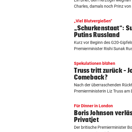
Ein Brief, den Herzogin Meghan
Charles, damals noch Prinz von 
„Viel Blutvergießen“
„Schurkenstaat“: Su
Putins Russland
Kurz vor Beginn des G20-Gipfels
Premierminister Rishi Sunak Rus
Spekulationen blühen
Truss tritt zurück – 
Comeback?
Nach der überraschenden Rücktr
Premierministerin Liz Truss am 
Für Dinner in London
Boris Johnson verläs
Privatjet
Der britische Premierminister B