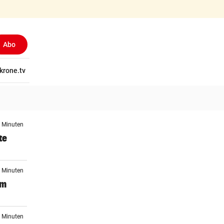
Abo
tschaft
krone.tv
Wissen
Gericht
Kolumnen
Freizeit
Reise
Ti
5 Minuten
te
6 Minuten
um
7 Minuten