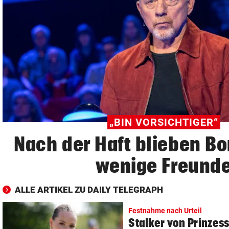
© Krone Multimedia GmbH & Co KG 2026
Muthgasse 2, 1190 Wien
„BIN VORSICHTIGER“
Nach der Haft blieben Bo
wenige Freund
ALLE ARTIKEL ZU DAILY TELEGRAPH
Festnahme nach Urteil
Stalker von Prinzess