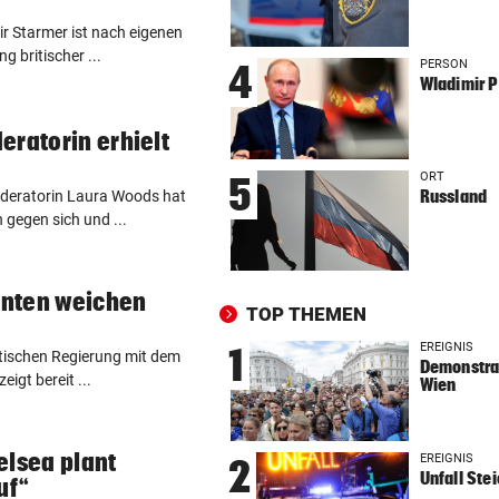
MITTEN IN HITZEWELLE
vor 
ir Starmer ist nach eigenen
Irre! Salzburg – Pafos wegen
g britischer ...
Sintflut unterbrochen
PERSON
4
Wladimir P
42,2 GRAD!
vor 
eratorin erhielt
Auch in der Slowakei neuer
Allzeit-Rekord
ORT
5
Russland
oderatorin Laura Woods hat
WAS FÜR EINE KLATSCHE!
vor 
 gegen sich und ...
TV-Star geht mit Kanzler St
hart ins Gericht
anten weichen
TOP THEMEN
ZAHLREICHE EINSÄTZE
vor 
Bach wurde in Pinzgauer Ort
EREIGNIS
1
itischen Regierung mit dem
Demonstrat
reißendem Fluss
igt bereit ...
Wien
WUNDER MUSS HER
vor 
Fünfmal probiert – einmal ge
elsea plant
EREIGNIS
2
Sturm Kraftakt!
Unfall Ste
uf“