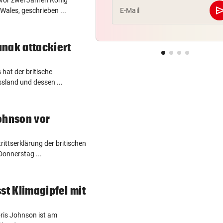
 vor zwei Jahren König
se
E-Mail
Wales, geschrieben ...
nak attackiert
 hat der britische
sland und dessen ...
Johnson vor
ittserklärung der britischen
Donnerstag ...
st Klimagipfel mit
oris Johnson ist am