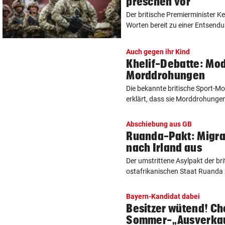
preschen vor
Der britische Premierminister Ke
Worten bereit zu einer Entsendun
Auch gegen ihr Kind
Khelif-Debatte: Mod
Morddrohungen
Die bekannte britische Sport-M
erklärt, dass sie Morddrohungen
Abschiebung aus GB
Ruanda-Pakt: Migr
nach Irland aus
Der umstrittene Asylpakt der br
ostafrikanischen Staat Ruanda ze
Bayern-Kandidat dabei
Besitzer wütend! Ch
Sommer-„Ausverka