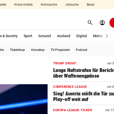
piele
Krone mobile
Immosuche
Jobsuche
Bazar
search
account_circle
Menü aufklappen
Suchen
s & Society
Sport
Gesund
Ausland
Digital
Motor
Wir
che
Ticketshop
Horoskop
TV-Programm
Podcast
len
TRUMP DROHT:
vor 
Lange Haftstrafen für Berich
über Waffenengpässe
CONFERENCE LEAGUE
vor 
Sieg! Austria stößt die Tür z
Play-off weit auf
EUROPA-LEAGUE-TICKER
vor 1