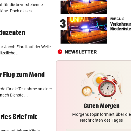
at für die bevorstehende
REKORD IN SPANIEN
vor 
äne. Doch dieses ...
33,02 Grad Celsius im Mitte
EREIGNIS
3
gemessen!
Verkehrsun
Niederöste
oduzenten
LUCKENEDERS HIGHLIGHT
vor 
„Auf das Foto bin ich stolz – 
die Gelbe auch“
r Jacob Elordi auf der Welle
NEWSLETTER
zeiliche ...
NACH ÜBERFALL IN WIEN
vor 
Cobra stürmt Dorotheum, Tät
r Flug zum Mond
verschwunden
e für die Teilnahme an einer
ach Dienste ...
Guten Morgen
Morgens topinformiert über die
les Brief mit
Nachrichten des Tages