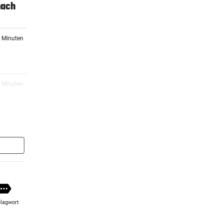
nach
8 Minuten
3 Minuten
al
2 Minuten
:
er Stunde
ber
lagwort
er Stunde