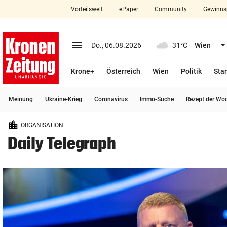
Vorteilswelt
ePaper
Community
Gewinns
close
Schließen
menu
Menü aufklappen
Do., 06.08.2026
31°C
Wien
Abonnieren
Krone+
Österreich
Wien
Politik
Star
account_circle
arrow_right
Anmelden
Meinung
Ukraine-Krieg
Coronavirus
Immo-Suche
Rezept der Wo
pin_drop
arrow_right
Bundesland auswäh
Wien
ORGANISATION
bookmark
Merkliste
Daily Telegraph
Suchbegriff
search
eingeben