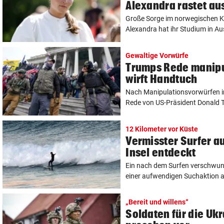
Alexandra rastet au
Große Sorge im norwegischen Kö
Alexandra hat ihr Studium in Aust
Gewaltige Vorwürfe
Trumps Rede manipu
wirft Handtuch
Nach Manipulationsvorwürfen 
Rede von US-Präsident Donald Tr
12 Kilometer vor Küste
Vermisster Surfer a
Insel entdeckt
Ein nach dem Surfen verschwund
einer aufwendigen Suchaktion au
„Bereit und willens“
Soldaten für die Ukr