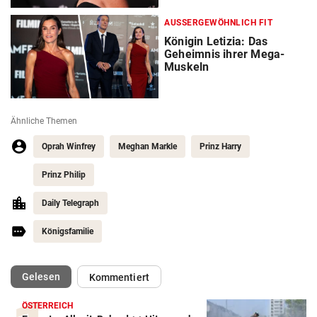
AUSSERGEWÖHNLICH FIT
Königin Letizia: Das
Geheimnis ihrer Mega-
Muskeln
Ähnliche Themen
Oprah Winfrey
Meghan Markle
Prinz Harry
Prinz Philip
Daily Telegraph
Königsfamilie
(ausgewählt)
Gelesen
Kommentiert
ÖSTERREICH