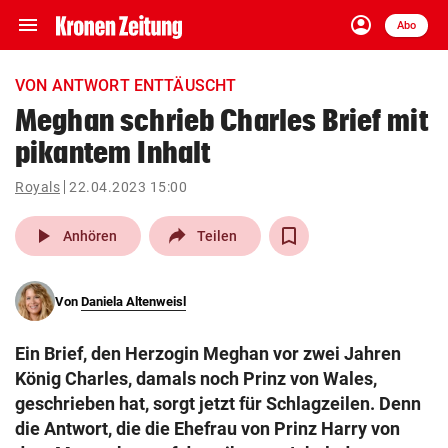
menu
account_circle
Navigation
Anmelden
Abo
close
Schließen
ein-/ausklappen
VON ANTWORT ENTTÄUSCHT
Abonnieren
Meghan schrieb Charles Brief mit
pikantem Inhalt
account_circle
arrow_right
Anmelden
Royals
22.04.2023 15:00
pin_drop
arrow_right
Bundesland auswäh
Wien
play_arrow
Anhören
Teilen
bookmark
Merkliste
Von
Daniela Altenweisl
Suchbegriff
search
Ein Brief, den Herzogin Meghan vor zwei Jahren
eingeben
König Charles, damals noch Prinz von Wales,
geschrieben hat, sorgt jetzt für Schlagzeilen. Denn
die Antwort, die die Ehefrau von Prinz Harry von