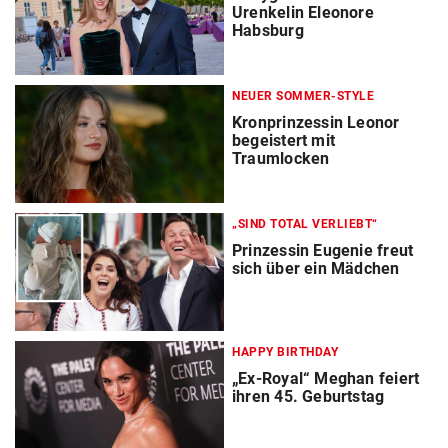
Urenkelin Eleonore
Habsburg
NEUER SOMMER-STYLE
Kronprinzessin Leonor
begeistert mit
Traumlocken
„SIND TOTAL VERLIEBT“
Prinzessin Eugenie freut
sich über ein Mädchen
HAPPY BIRTHDAY
„Ex-Royal“ Meghan feiert
ihren 45. Geburtstag