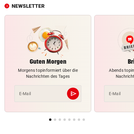
NEWSLETTER
Guten Morgen
Br
Morgens topinformiert über die
Abends topin
Nachrichten des Tages
Nachrich
send
E-Mail
E-Mail
Abschicken