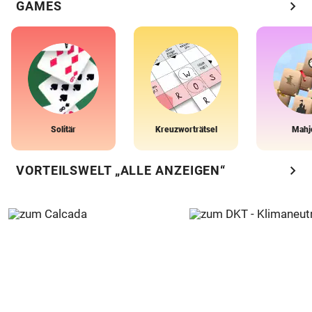
chevron_right
GAMES
Solitär
Kreuzworträtsel
Mahj
chevron_right
VORTEILSWELT „ALLE ANZEIGEN“