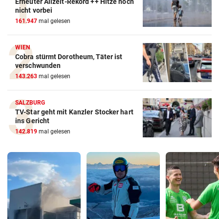
Erneuter Allzeit-Rekord ++ Hitze noch
nicht vorbei
161.947
mal gelesen
WIEN
Cobra stürmt Dorotheum, Täter ist
verschwunden
143.263
mal gelesen
SALZBURG
TV-Star geht mit Kanzler Stocker hart
ins Gericht
142.819
mal gelesen