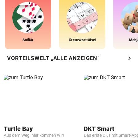
Solitär
Kreuzworträtsel
Mahj
chevron_right
VORTEILSWELT „ALLE ANZEIGEN“
Turtle Bay
DKT Smart
Aus dem Weg, hier kommen wir!
Das erste DKT mit Smart-Ap