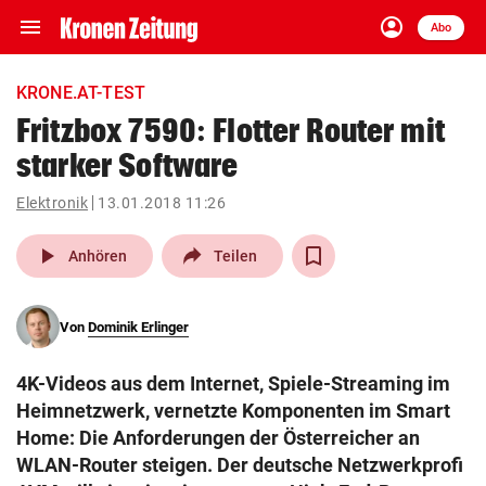
menu
account_circle
Navigation
Anmelden
Abo
close
Schließen
ein-/ausklappen
KRONE.AT-TEST
Abonnieren
Fritzbox 7590: Flotter Router mit
starker Software
account_circle
arrow_right
Anmelden
Elektronik
13.01.2018 11:26
pin_drop
arrow_right
Bundesland auswäh
Wien
play_arrow
Anhören
Teilen
bookmark
Merkliste
Von
Dominik Erlinger
Suchbegriff
search
4K-Videos aus dem Internet, Spiele-Streaming im
eingeben
Heimnetzwerk, vernetzte Komponenten im Smart
Home: Die Anforderungen der Österreicher an
WLAN-Router steigen. Der deutsche Netzwerkprofi