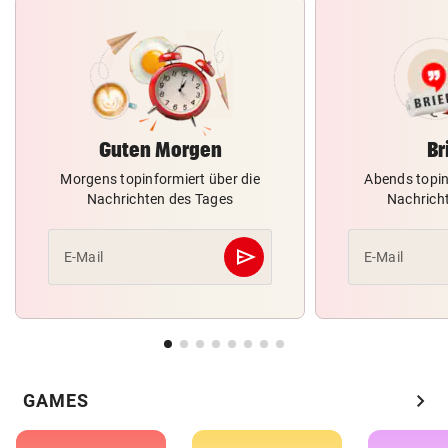
Guten Morgen
Br
Morgens topinformiert über die
Abends topin
Nachrichten des Tages
Nachrich
send
E-Mail
E-Mail
Abschicken
chevron_right
GAMES