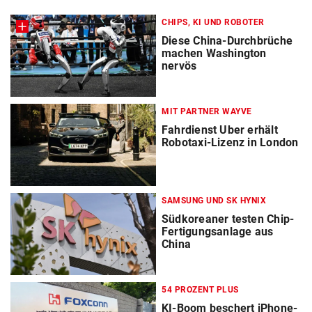
CHIPS, KI UND ROBOTER
Diese China-Durchbrüche
machen Washington
nervös
MIT PARTNER WAYVE
Fahrdienst Uber erhält
Robotaxi-Lizenz in London
SAMSUNG UND SK HYNIX
Südkoreaner testen Chip-
Fertigungsanlage aus
China
54 PROZENT PLUS
KI-Boom beschert iPhone-