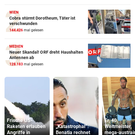
WIEN
Cobra stürmt Dorotheum, Täter ist
verschwunden
144.426
mal gelesen
MEDIEN
Neuer Skandal! ORF dreht Haushalten
Antennen ab
128.183
mal gelesen
Frische US-
Er, 40,
Raketen erlauben
„Katastrophal“:
Weltmeister,
Angriffe in
Benatia rechnet
mega-austrain