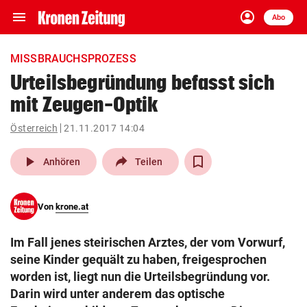
menu
account_circle
Navigation
Anmelden
Abo
close
Schließen
ein-/ausklappen
MISSBRAUCHSPROZESS
Abonnieren
Urteilsbegründung befasst sich
mit Zeugen-Optik
account_circle
arrow_right
Anmelden
Österreich
21.11.2017 14:04
pin_drop
arrow_right
Bundesland auswäh
Wien
play_arrow
Anhören
Teilen
bookmark
Merkliste
Von
krone.at
Suchbegriff
search
Im Fall jenes steirischen Arztes, der vom Vorwurf,
eingeben
seine Kinder gequält zu haben, freigesprochen
worden ist, liegt nun die Urteilsbegründung vor.
Darin wird unter anderem das optische