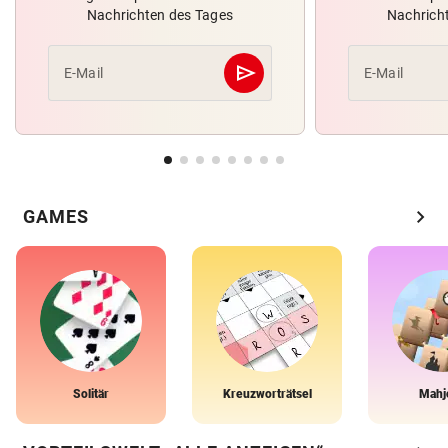
Nachrichten des Tages
Nachrich
send
E-Mail
E-Mail
Abschicken
chevron_right
GAMES
Solitär
Kreuzworträtsel
Mahj