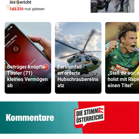
ins Gericht
143.230
mal gelesen
Betrüger knöpfte
Forstunfall
Tiroler (71)
erforderte
„Stell dir vor, 
kleines Vermögen
Hubschraubereins
holst mit Rapi
ab
atz
einen Titel“