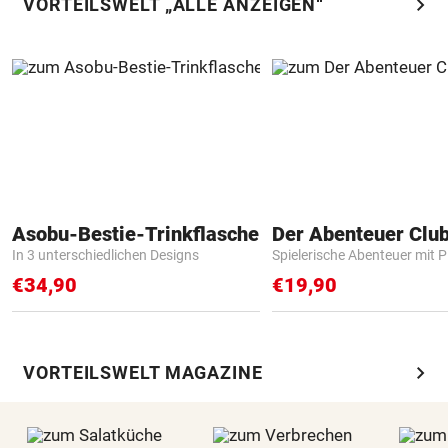
chevron_right
VORTEILSWELT „ALLE ANZEIGEN“
Asobu-Bestie-Trinkflasche
Der Abenteuer Clu
In 3 unterschiedlichen Designs
Spielerische Abenteuer mit P
€34,90
€19,90
chevron_right
VORTEILSWELT MAGAZINE