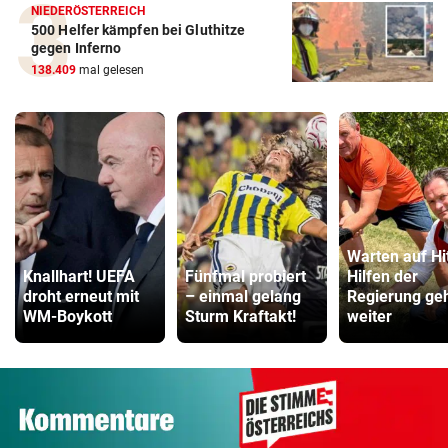
NIEDERÖSTERREICH
500 Helfer kämpfen bei Gluthitze
gegen Inferno
138.409
mal gelesen
Warten auf Hi
Knallhart! UEFA
Fünfmal probiert
Hilfen der
droht erneut mit
– einmal gelang
Regierung ge
WM-Boykott
Sturm Kraftakt!
weiter