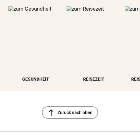
GESUNDHEIT
REISEZEIT
REI
north
Zurück nach oben