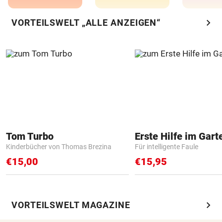
chevron_right
VORTEILSWELT „ALLE ANZEIGEN“
Tom Turbo
Erste Hilfe im Gart
Kinderbücher von Thomas Brezina
Für intelligente Faule
€15,00
€15,95
chevron_right
VORTEILSWELT MAGAZINE