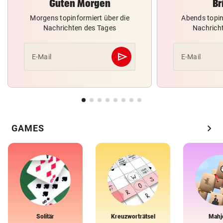
Guten Morgen
Br
Morgens topinformiert über die
Abends topin
Nachrichten des Tages
Nachrich
send
E-Mail
E-Mail
Abschicken
chevron_right
GAMES
Solitär
Kreuzworträtsel
Mahj