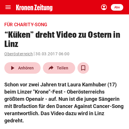
menu
account_circle
Navigation
Anmelden
Abo
close
Schließen
ein-/ausklappen
FÜR CHARITY-SONG
Abonnieren
“Küken” dreht Video zu Ostern in
Linz
account_circle
arrow_right
Anmelden
Oberösterreich
30.03.2017 06:00
pin_drop
arrow_right
Bundesland auswäh
Wien
play_arrow
Anhören
Teilen
bookmark
Merkliste
Schon vor zwei Jahren trat Laura Kamhuber (17)
beim Linzer "Krone"-Fest - Oberösterreichs
Suchbegriff
größtem Openair - auf. Nun ist die junge Sängerin
search
eingeben
mit Brofaction für den Dancer Against Cancer-Song
verantwortlich. Das Video dazu wird in Linz
gedreht.