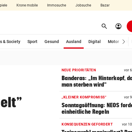
piele
Krone mobile
Immosuche
Jobsuche
Bazar
search
account_circle
Menü aufklappen
Suchen
(ausgewählt)
s & Society
Sport
Gesund
Ausland
Digital
Motor
Wir
len
NEUE PRIORITÄTEN
vor 
Banderas: „Im Hinterkopf, d
man sterben wird“
elt”
„KLEINER KOMPROMISS“
vor 
Sonntagsöffnung: NEOS ford
einheitliche Regeln
KONSEQUENZEN GEFORDERT
vor 1