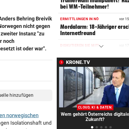
Trainerwahl manipuliert? Ra
bei WM-Teilnehmer!
Anders Behring Breivik
ERMITTLUNGEN IN NÖ
vor 1
 Norwegen nicht gegen
Mordalarm: 18-Jähriger ersc
Internetfreund
zweiter Instanz "zu
r noch
DISKUTIEREN SIE MIT!
vor 1
setzt ist oder war".
Worauf freuen Sie sich nach
Hitzewelle?
KRONE.TV
BEI SEINEM NEO-KLUB
vor 1
Gefeiert wie Rockstar: So vi
kassiert WM-Held!
uelle hinzufügen
ERNEUTE VERHANDLUNG
vor 2
Hobby-Schafbauer wegen Wo
CLOUD, KI & DATEN:
Postings vor Gericht
Wem gehört Österreichs digital
 den norwegischen
Zukunft?
ngen Isolationshaft und
„LIEBELEI“ GEHT WEITER
vor 2