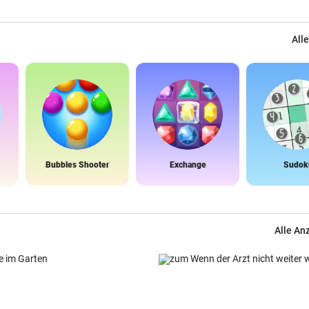
Alle
Bubbles Shooter
Exchange
Sudok
Alle An