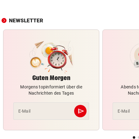
NEWSLETTER
Guten Morgen
Morgens topinformiert über die
Abends t
Nachrichten des Tages
Nachr
send
E-Mail
E-Mail
Abschicken