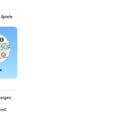
 Spiele
u
Snake
zeigen