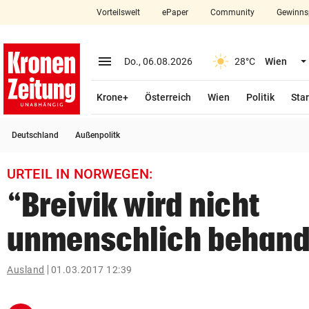
Vorteilswelt
ePaper
Community
Gewinns
close
Schließen
menu
Menü aufklappen
Do., 06.08.2026
28°C
Wien
Abonnieren
Krone+
Österreich
Wien
Politik
Star
account_circle
arrow_right
Anmelden
Deutschland
Außenpolitk
pin_drop
arrow_right
Bundesland auswäh
Wien
URTEIL IN NORWEGEN:
bookmark
Merkliste
“Breivik wird nicht
unmenschlich behand
Suchbegriff
search
eingeben
Ausland
01.03.2017 12:39