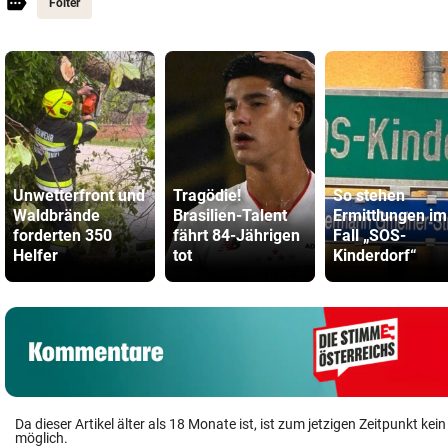
Folter
Unwetterfront und
Tragödie!
So stehen
Waldbrände
Brasilien-Talent
Ermittlungen im
forderten 350
fährt 84-Jährigen
Fall „SOS-
Helfer
tot
Kinderdorf“
Da dieser Artikel älter als 18 Monate ist, ist zum jetzigen Zeitpunkt k
möglich.