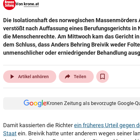
Von
krone.at
© Krone Multimedia GmbH & Co KG 2026
Muthgasse 2, 1190 Wien
Die Isolationshaft des norwegischen Massenmörders 
verstößt nach Auffassung eines Berufungsgerichts in
die Menschenrechte. Am Mittwoch kam das Gericht in 
dem Schluss, dass Anders Behring Breivik weder Folte
unmenschlicher oder erniedrigender Behandlung ausge
play_arrow
Artikel anhören
Teilen
Kronen Zeitung als bevorzugte Google-Q
Damit kassierten die Richter
ein früheres Urteil gegen
Staat
ein. Breivik hatte unter anderem wegen seiner la