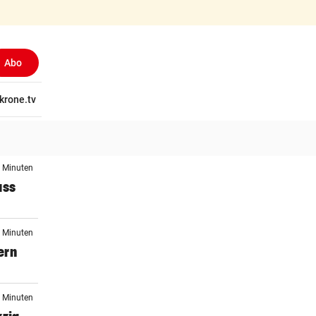
Abo
tschaft
krone.tv
Wissen
Gericht
Kolumnen
Freizeit
Reise
Ti
6 Minuten
ass
9 Minuten
ern
0 Minuten