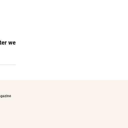
ter weiß
Esschert Design Futterhaus
Einfache & schnelle Montage
€27,90
agazine