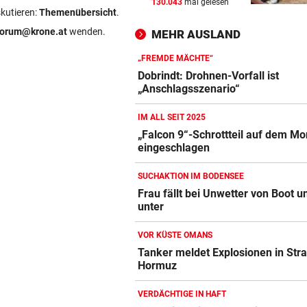
130.043
mal gelesen
KEINE TICKETS NÖTIG
skutieren:
Themenübersicht
.
Feiern Sie den Sommer am L
forum@krone.at
wenden.
MEHR AUSLAND
„Krone“-Fest 2026!
„FREMDE MÄCHTE“
ÖFB-KICKER ALS ERSATZ
vor ein
Dobrindt: Drohnen-Vorfall ist
In Saalfelden erwartet! Ilzer
„Anschlagsszenario“
vor RB-Wechsel
IM ALL SEIT 2025
„FREMDE MÄCHTE“
vor ein
„Falcon 9“-Schrottteil auf dem M
eingeschlagen
Dobrindt: Drohnen-Vorfall is
„Anschlagsszenario“
SUCHAKTION IM BODENSEE
Frau fällt bei Unwetter von Boot u
unter
VOR KÜSTE OMANS
Tanker meldet Explosionen in Str
Hormuz
VERDÄCHTIGE IN HAFT