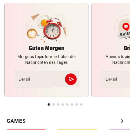
Guten Morgen
Br
Morgens topinformiert über die
Abends topin
Nachrichten des Tages
Nachrich
send
E-Mail
E-Mail
Abschicken
chevron_right
GAMES