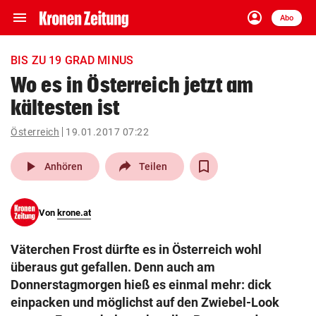
menu
account_circle
Navigation
Anmelden
Abo
close
Schließen
ein-/ausklappen
BIS ZU 19 GRAD MINUS
Abonnieren
Wo es in Österreich jetzt am
kältesten ist
account_circle
arrow_right
Anmelden
Österreich
19.01.2017 07:22
pin_drop
arrow_right
Bundesland auswäh
Wien
play_arrow
Anhören
Teilen
bookmark
Merkliste
Von
krone.at
Suchbegriff
search
Väterchen Frost dürfte es in Österreich wohl
eingeben
überaus gut gefallen. Denn auch am
Donnerstagmorgen hieß es einmal mehr: dick
einpacken und möglichst auf den Zwiebel-Look