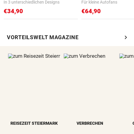
In 3 unterschiedlichen Designs
Für kleine Autofans
€34,90
€64,90
chevron_right
VORTEILSWELT MAGAZINE
REISEZEIT STEIERMARK
VERBRECHEN