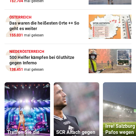
157.704
mal gelesen
ÖSTERREICH
Das waren die heißesten Orte ++ So
geht es weiter
155.031
mal gelesen
NIEDERÖSTERREICH
500 Helfer kämpfen bei Gluthitze
gegen Inferno
138.451
mal gelesen
Irre! Salzburg
Treffen Sie die
SCR Altach gegen
Pafos wegen