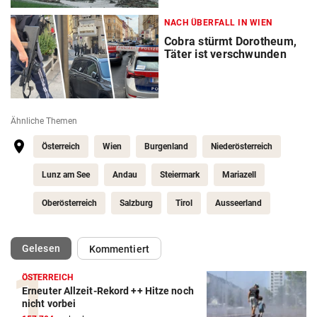
NACH ÜBERFALL IN WIEN
Cobra stürmt Dorotheum,
Täter ist verschwunden
Ähnliche Themen
Österreich
Wien
Burgenland
Niederösterreich
Lunz am See
Andau
Steiermark
Mariazell
Oberösterreich
Salzburg
Tirol
Ausseerland
(ausgewählt)
Gelesen
Kommentiert
ÖSTERREICH
Erneuter Allzeit-Rekord ++ Hitze noch
nicht vorbei