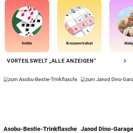
Solitär
Kreuzworträtsel
Mahj
chevron_right
VORTEILSWELT „ALLE ANZEIGEN“
Asobu-Bestie-Trinkflasche
Janod Dino-Garag