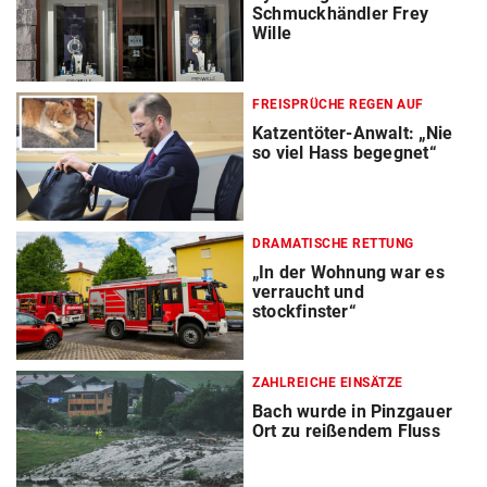
Schmuckhändler Frey
Wille
FREISPRÜCHE REGEN AUF
Katzentöter-Anwalt: „Nie
so viel Hass begegnet“
DRAMATISCHE RETTUNG
„In der Wohnung war es
verraucht und
stockfinster“
ZAHLREICHE EINSÄTZE
Bach wurde in Pinzgauer
Ort zu reißendem Fluss