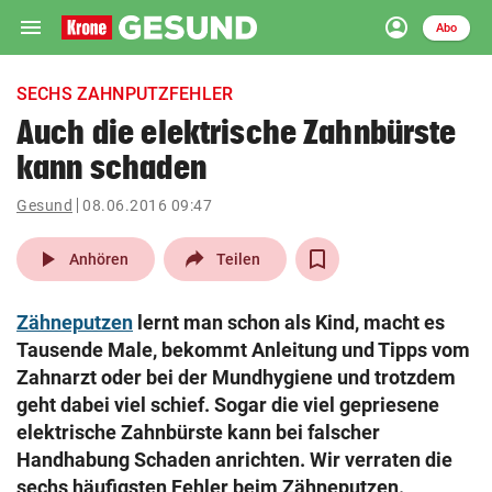
menu
account_circle
Navigation
Anmelden
Abo
close
Schließen
ein-/ausklappen
SECHS ZAHNPUTZFEHLER
Abonnieren
Auch die elektrische Zahnbürste
kann schaden
account_circle
arrow_right
Anmelden
Gesund
08.06.2016 09:47
pin_drop
arrow_right
Bundesland auswäh
Wien
play_arrow
Anhören
Teilen
bookmark
Merkliste
Zähneputzen
lernt man schon als Kind, macht es
Tausende Male, bekommt Anleitung und Tipps vom
Suchbegriff
Zahnarzt oder bei der Mundhygiene und trotzdem
search
eingeben
geht dabei viel schief. Sogar die viel gepriesene
elektrische Zahnbürste kann bei falscher
Handhabung Schaden anrichten. Wir verraten die
sechs häufigsten Fehler beim Zähneputzen.