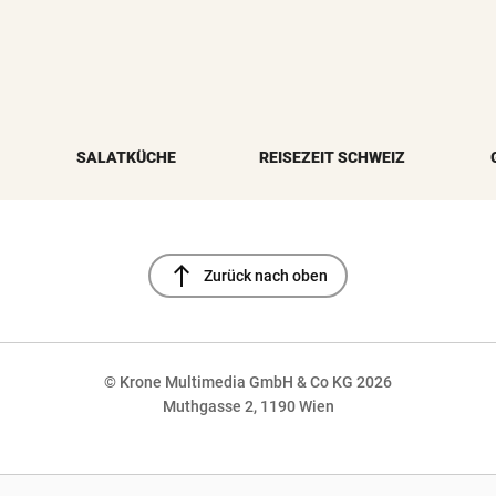
SALATKÜCHE
REISEZEIT SCHWEIZ
north
Zurück nach oben
© Krone Multimedia GmbH & Co KG 2026
Muthgasse 2, 1190 Wien
NaN%