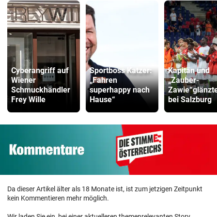
Cyberangriff auf
Sportboss Katzer:
Kapitän und
Wiener
„Fahren
„Zauber-
Schmuckhändler
superhappy nach
Zawie“glänzt
Frey Wille
Hause“
bei Salzburg
Da dieser Artikel älter als 18 Monate ist, ist zum jetzigen Zeitpunkt
kein Kommentieren mehr möglich.
Wir laden Sie ein, bei einer aktuelleren themenrelevanten Story