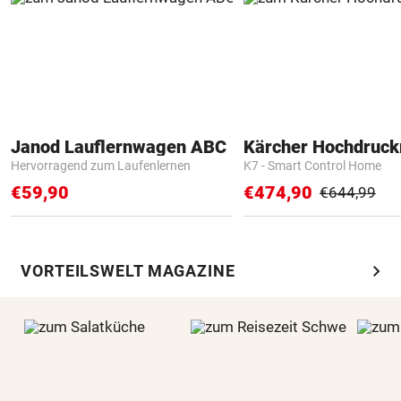
Janod Lauflernwagen ABC
Kärcher Hochdruck
Hervorragend zum Laufenlernen
K7 - Smart Control Home
€59,90
€474,90
€644,99
chevron_right
VORTEILSWELT MAGAZINE