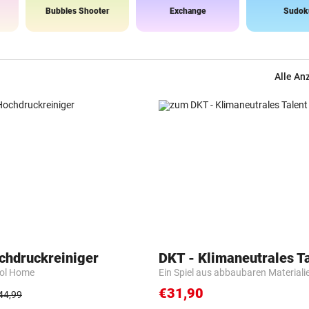
Bubbles Shooter
Exchange
Sudok
Alle An
chdruckreiniger
DKT - Klimaneutrales T
rol Home
Ein Spiel aus abbaubaren Materiali
€31,90
44,99