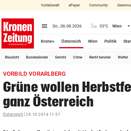
Vorteilswelt
ePaper
Community
Gewinns
close
Schließen
menu
Menü aufklappen
Do., 06.08.2026
33°C
Wien
Abonnieren
(ausgewählt)
Krone+
Österreich
Wien
Politik
Star
account_circle
arrow_right
Anmelden
Blaulicht
Bundesländer
Gericht
Crime
Recht beraten
Wetter
pin_drop
arrow_right
Bundesland auswäh
Wien
VORBILD VORARLBERG
bookmark
Merkliste
Grüne wollen Herbstfe
ganz Österreich
Suchbegriff
search
eingeben
Österreich
24.10.2014 11:57