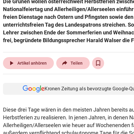
Die Grünen wollen österreichweit Herbstferien zwisc
© Krone Multimedia GmbH & Co KG 2026
Nationalfeiertag und Allerheiligen/Allerseelen einfüh
Muthgasse 2, 1190 Wien
freien Dienstage nach Ostern und Pfingsten sowie den
unterrichtsfreien Tag des Landespatrons streichen. So
Lehrer zwischen Ende der Sommerferien und Weihnac
frei, begründete Bildungssprecher Harald Walser die 
play_arrow
Artikel anhören
Teilen
Kronen Zeitung als bevorzugte Google-Q
Diese drei Tage wären in den meisten Jahren bereits a
Herbstferien zu realisieren. In jenen Jahren, in denen N
Allerheiligen/Allerseelen wie heuer auf Wochenenden fa
außerdem verpflichtend schulautonome Tage für die Sc