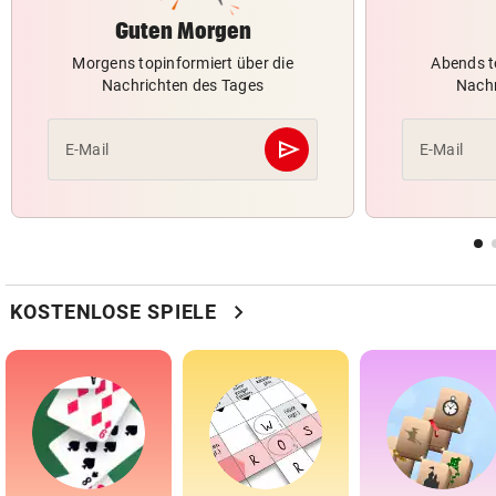
Guten Morgen
Morgens topinformiert über die
Abends t
Nachrichten des Tages
Nachr
send
E-Mail
E-Mail
Abschicken
chevron_right
KOSTENLOSE SPIELE