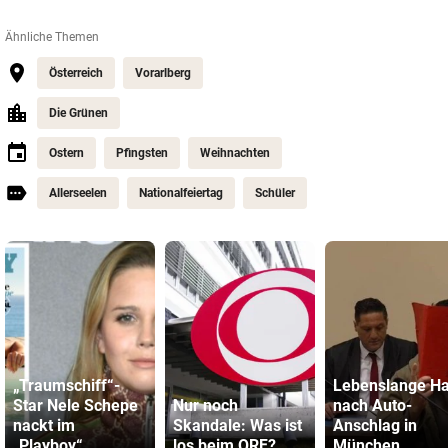
Ähnliche Themen
Österreich
Vorarlberg
Die Grünen
Ostern
Pfingsten
Weihnachten
Allerseelen
Nationalfeiertag
Schüler
„Traumschiff“-
Lebenslange Ha
Star Nele Schepe
Nur noch
nach Auto-
nackt im
Skandale: Was ist
Anschlag in
„Playboy“
los beim ORF?
München