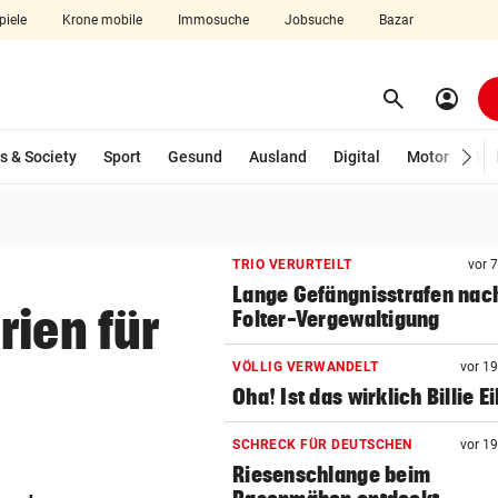
piele
Krone mobile
Immosuche
Jobsuche
Bazar
search
account_circle
Menü aufklappen
Suchen
s & Society
Sport
Gesund
Ausland
Digital
Motor
Wir
len
TRIO VERURTEILT
vor 
Lange Gefängnisstrafen nac
rien für
Folter-Vergewaltigung
VÖLLIG VERWANDELT
vor 1
Oha! Ist das wirklich Billie Ei
SCHRECK FÜR DEUTSCHEN
vor 1
Riesenschlange beim