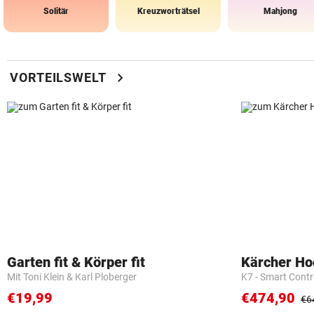
Solitär
Kreuzworträtsel
Mahjong
chevron_right
VORTEILSWELT
Garten fit & Körper fit
Kärcher Ho
Mit Toni Klein & Karl Ploberger
K7 - Smart Cont
€19,99
€474,90
€6