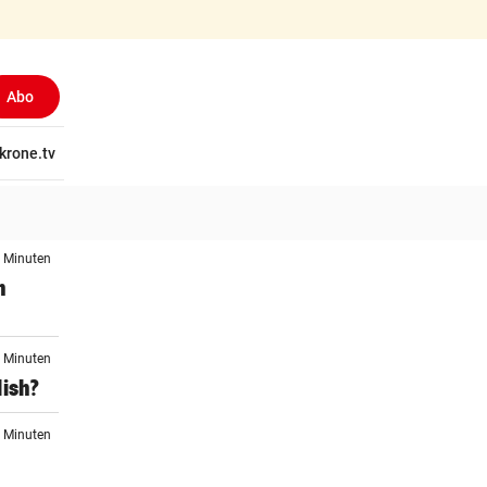
Abo
tschaft
krone.tv
Wissen
Gericht
Kolumnen
Freizeit
Reise
Ti
7 Minuten
h
9 Minuten
lish?
9 Minuten