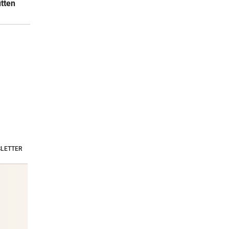
ütten
LETTER
Stars & Society News