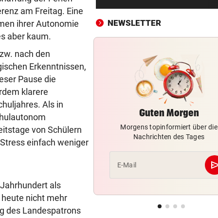
Wassergebühren im Ländle
renz am Freitag. Eine
NEWSLETTER
hmen ihrer Autonomie
BRENZLIGE SITUATION
vor ein
es aber kaum.
Trumps Heli beinahe mit
Passagierjet kollidiert
bzw. nach den
gischen Erkenntnissen,
OFFENSIVE VERSTÄRKUNG
vor ein
eser Pause die
Wunschspieler! GAK angelt 
rdem klarere
junges ÖFB-Juwel
huljahres. Als in
Guten Morgen
schulautonom
AUCH NEUER THEMENWEG
vor ein
Morgens topinformiert über die
eitstage von Schülern
Nationalpark sucht wieder d
Nachrichten des Tages
Almhirten des Jahres
r Stress einfach weniger
„JEDE MENGE HILFE“
vor ein
se
E-Mail
Rihanna braucht ein Team für
 Jahrhundert als
drei Kinder
 heute nicht mehr
GROSSEINSATZ IN WIEN
vor ein
Tag des Landespatrons