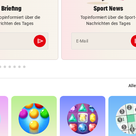
Briefing
Sport News
opinformiert über die
Topinformiert über die Sport
ichten des Tages
Nachrichten des Tages
send
s
E-Mail
Abschicken
Alle