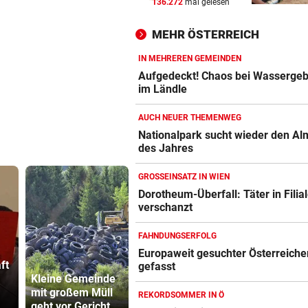
136.272
mal gelesen
Geldtransporter verliert Bar
belebter Straße
MEHR ÖSTERREICH
DISKUTIEREN SIE MIT!
vor 
IN MEHREREN GEMEINDEN
Nur noch Skandale: Was ist 
Aufgedeckt! Chaos bei Wasserge
beim ORF?
im Ländle
AUCH NEUER THEMENWEG
BALMORAL MUSS WARTEN!
vor 
Nationalpark sucht wieder den Al
Charles urlaubt zuerst im
des Jahres
Spukschloss seiner Oma!
GROSSEINSATZ IN WIEN
Dorotheum-Überfall: Täter in Filia
verschanzt
FAHNDUNGSERFOLG
Europaweit gesuchter Österreiche
ft
gefasst
Kleine Gemeinde
Wirbel um WM-
Dorotheum
mit großem Müll
Finale 2030: Jetzt
Überfall: Tä
REKORDSOMMER IN Ö
geht vor Gericht
reagiert Spanien
Filiale ver