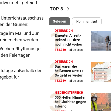
Dorotheum-Überfall: Täter i
ndwo mehr gefeiert -
Filiale verschanzt
chevron_right
TOP 3
KRONE+ TESTET FÜR SIE
vor 
n Unterrichtsausschuss
(ausgewählt)
Gelesen
Kommentiert
Insta360 Mic Pro: Endlich gu
en der Grünen:
Ton am Handy?
ÖSTERREICH
tage im Mai und Juni
Erneuter Allzeit-
 freigegeben werden.
CHIPS, KI UND ROBOTER
vor 
Rekord ++ Hitze
noch nicht vorbei
Diese China-Durchbrüche
-Wochen-Rhythmus' je
154.750
mal gelesen
machen Washington nervös
 den Feiertagen
ÖSTERREICH
WOHIN MIT GRILLRESTLN
vor 
Das waren die
Diese Kühlschrank-Fehler
eitstage außerhalb der
heißesten Orte ++
schlagen auf den Magen
So geht es weiter
ngebot für
153.959
mal gelesen
FAHNDUNGSERFOLG
vor 
Europaweit gesuchter
NIEDERÖSTERREICH
Österreicher (29) gefasst
500 Helfer kämpfen
bei Gluthitze gegen
Inferno
VOM WINDE VERWEHT
vor 