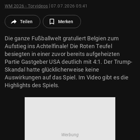
© Krone Multimedia GmbH & Co KG 2026
WM 2026 - Torvideos
07.07.2026 05:41
Muthgasse 2, 1190 Wien
Teilen
Merken
Die ganze Fußballwelt gratuliert Belgien zum
Aufstieg ins Achtelfinale! Die Roten Teufel
besiegten in einer zuvor bereits aufgeheizten
Partie Gastgeber USA deutlich mit 4:1. Der Trump-
Skandal hatte glücklicherweise keine
Auswirkungen auf das Spiel. Im Video gibt es die
Highlights des Spiels.