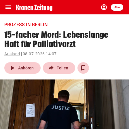
menu
account_circle
Navigation
Anmelden
Abo
close
Schließen
ein-/ausklappen
PROZESS IN BERLIN
Abonnieren
15-facher Mord: Lebenslange
Haft für Palliativarzt
account_circle
arrow_right
Anmelden
Ausland
08.07.2026 14:07
pin_drop
arrow_right
Bundesland auswäh
Wien
play_arrow
Anhören
Teilen
bookmark
Merkliste
Suchbegriff
search
eingeben