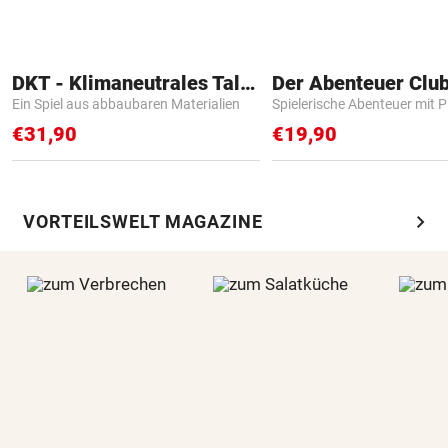
DKT - Klimaneutrales Talent
Der Abenteuer Clu
Ein Spiel aus abbaubaren Materialien
Spielerische Abenteuer mit P
€31,90
€19,90
chevron_right
VORTEILSWELT MAGAZINE