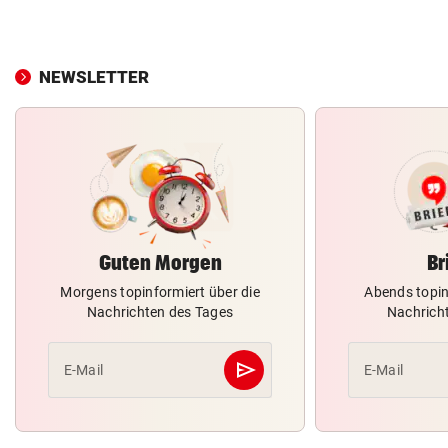
NEWSLETTER
Guten Morgen
Br
Morgens topinformiert über die
Abends topin
Nachrichten des Tages
Nachrich
send
E-Mail
E-Mail
Abschicken