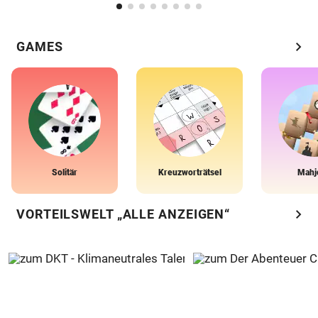
chevron_right
GAMES
Solitär
Kreuzworträtsel
Mahj
chevron_right
VORTEILSWELT „ALLE ANZEIGEN“