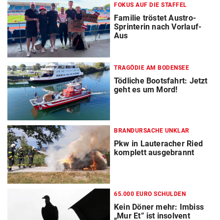
FOKUS AUF DIE STAFFEL
Familie tröstet Austro-
Sprinterin nach Vorlauf-
Aus
TRAGÖDIE AM BODENSEE
Tödliche Bootsfahrt: Jetzt
geht es um Mord!
BRANDURSACHE UNKLAR
Pkw in Lauteracher Ried
komplett ausgebrannt
65.000 EURO SCHULDEN
Kein Döner mehr: Imbiss
„Mur Et” ist insolvent