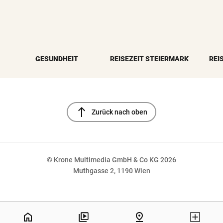
GESUNDHEIT
REISEZEIT STEIERMARK
REI
north
Zurück nach oben
© Krone Multimedia GmbH & Co KG 2026
Muthgasse 2, 1190 Wien
NaN%
home
pin_drop