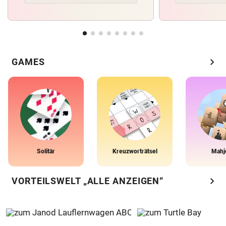
chevron_right
GAMES
Solitär
Kreuzworträtsel
Mahj
chevron_right
VORTEILSWELT „ALLE ANZEIGEN“