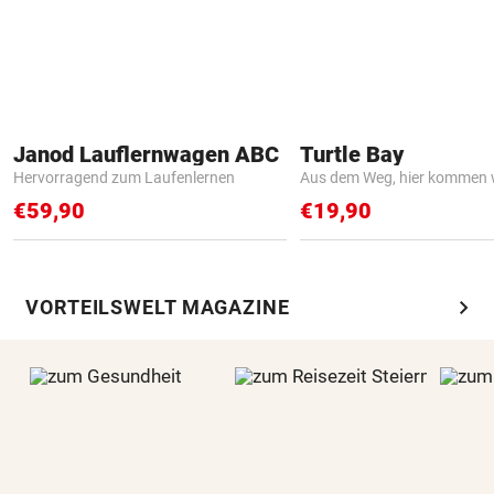
Janod Lauflernwagen ABC
Turtle Bay
Hervorragend zum Laufenlernen
Aus dem Weg, hier kommen w
€59,90
€19,90
chevron_right
VORTEILSWELT MAGAZINE