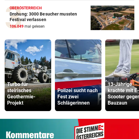
OBERÖSTERREICH
Drohung: 3000 Besucher mussten
Festival verlassen
106.049
mal gelesen
Turbo für
13-Jährige
steirisches
Polizei sucht nach
krachte mit E-
Geothermie-
Fest zwei
Scooter gege
Projekt
Schlägerinnen
Bauzaun