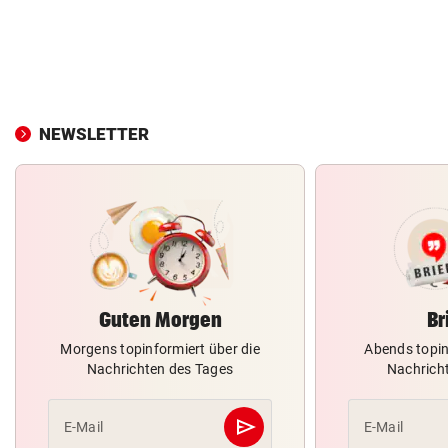
NEWSLETTER
Guten Morgen
Br
Morgens topinformiert über die
Abends topin
Nachrichten des Tages
Nachrich
send
E-Mail
E-Mail
Abschicken