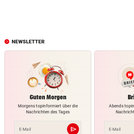
NEWSLETTER
Guten Morgen
Br
Morgens topinformiert über die
Abends topin
Nachrichten des Tages
Nachrich
send
E-Mail
E-Mail
Abschicken