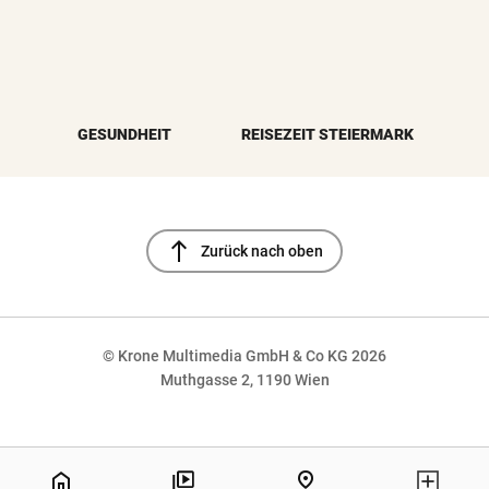
GESUNDHEIT
REISEZEIT STEIERMARK
north
Zurück nach oben
© Krone Multimedia GmbH & Co KG 2026
Muthgasse 2, 1190 Wien
NaN%
home
pin_drop