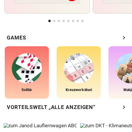
chevron_right
GAMES
Solitär
Kreuzworträtsel
Mahj
chevron_right
VORTEILSWELT „ALLE ANZEIGEN“