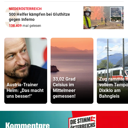
NIEDERÖSTERREICH
500 Helfer kämpfen bei Gluthitze
gegen Inferno
138.409
mal gelesen
33,02 Grad
Zug rammte m
Austria-Trainer
Celsius im
vollem Temp
Helm: „Das macht
Mittelmeer
Dixiklo am
uns besser!“
gemessen!
Bahngleis