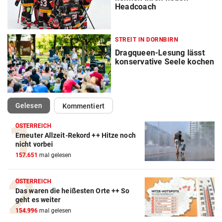
Headcoach
STREIT IN DORNBIRN
Dragqueen-Lesung lässt
konservative Seele kochen
(ausgewählt)
Gelesen
Kommentiert
ÖSTERREICH
Erneuter Allzeit-Rekord ++ Hitze noch
nicht vorbei
157.651
mal gelesen
ÖSTERREICH
Das waren die heißesten Orte ++ So
geht es weiter
154.996
mal gelesen