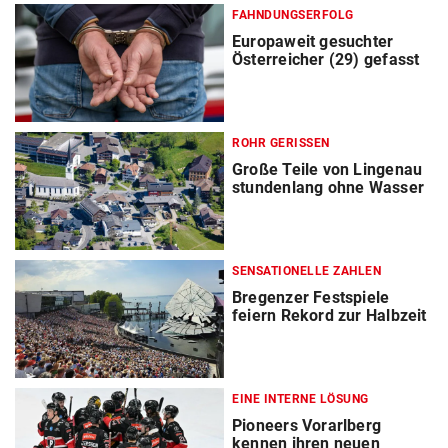
FAHNDUNGSERFOLG
Europaweit gesuchter
Österreicher (29) gefasst
ROHR GERISSEN
Große Teile von Lingenau
stundenlang ohne Wasser
SENSATIONELLE ZAHLEN
Bregenzer Festspiele
feiern Rekord zur Halbzeit
EINE INTERNE LÖSUNG
Pioneers Vorarlberg
kennen ihren neuen