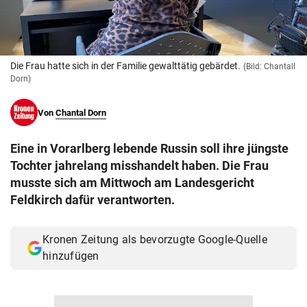
© Krone Multimedia GmbH & Co KG 2026
Muthgasse 2, 1190 Wien
Die Frau hatte sich in der Familie gewalttätig gebärdet.
(Bild: Chantall
Dorn)
Von
Chantal Dorn
Eine in Vorarlberg lebende Russin soll ihre jüngste
Tochter jahrelang misshandelt haben. Die Frau
musste sich am Mittwoch am Landesgericht
Feldkirch dafür verantworten.
Kronen Zeitung als bevorzugte Google-Quelle
hinzufügen