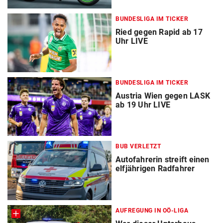
BUNDESLIGA IM TICKER
Ried gegen Rapid ab 17
Uhr LIVE
BUNDESLIGA IM TICKER
Austria Wien gegen LASK
ab 19 Uhr LIVE
BUB VERLETZT
Autofahrerin streift einen
elfjährigen Radfahrer
AUFREGUNG IN OÖ-LIGA