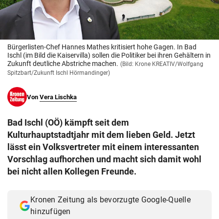
© Krone Multimedia GmbH & Co KG 2026
Muthgasse 2, 1190 Wien
Bürgerlisten-Chef Hannes Mathes kritisiert hohe Gagen. In Bad
Ischl (im Bild die Kaiservilla) sollen die Politiker bei ihren Gehältern in
Zukunft deutliche Abstriche machen.
(Bild: Krone KREATIV/Wolfgang
Spitzbart/Zukunft Ischl Hörmandinger)
Von
Vera Lischka
Bad Ischl (OÖ) kämpft seit dem
Kulturhauptstadtjahr mit dem lieben Geld. Jetzt
lässt ein Volksvertreter mit einem interessanten
Vorschlag aufhorchen und macht sich damit wohl
bei nicht allen Kollegen Freunde.
Kronen Zeitung als bevorzugte Google-Quelle
hinzufügen