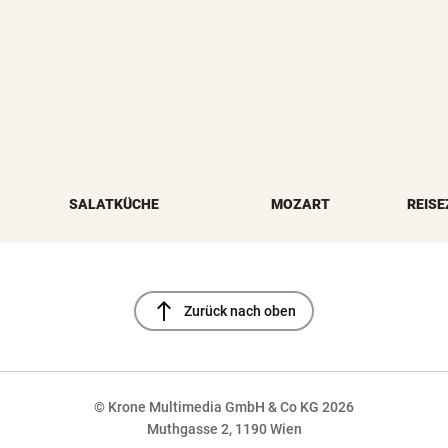
SALATKÜCHE
MOZART
REISE
north
Zurück nach oben
© Krone Multimedia GmbH & Co KG 2026
Muthgasse 2, 1190 Wien