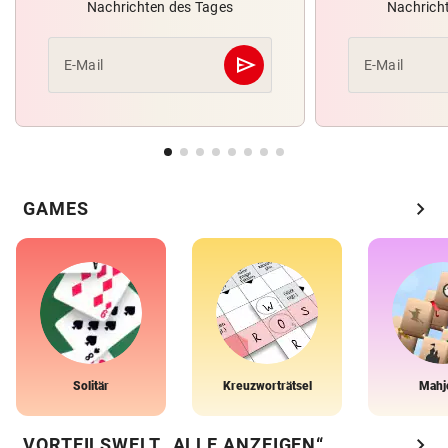
Nachrichten des Tages
Nachrich
send
E-Mail
E-Mail
Abschicken
chevron_right
GAMES
Solitär
Kreuzworträtsel
Mahj
chevron_right
VORTEILSWELT „ALLE ANZEIGEN“