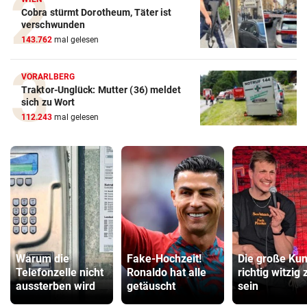
Cobra stürmt Dorotheum, Täter ist
verschwunden
143.762
mal gelesen
VORARLBERG
Traktor-Unglück: Mutter (36) meldet
sich zu Wort
112.243
mal gelesen
Warum die
Fake-Hochzeit!
Die große Kun
Telefonzelle nicht
Ronaldo hat alle
richtig witzig 
aussterben wird
getäuscht
sein