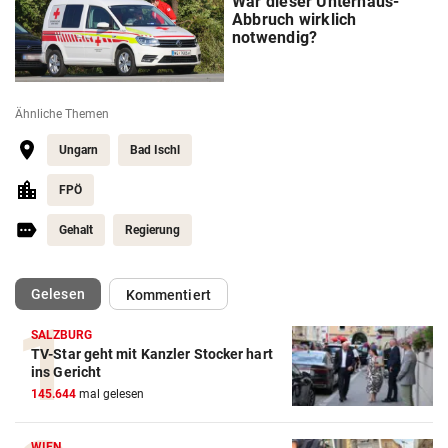
War dieser Unterhaus-
Abbruch wirklich
notwendig?
Ähnliche Themen
Ungarn
Bad Ischl
FPÖ
Gehalt
Regierung
(ausgewählt)
Gelesen
Kommentiert
SALZBURG
TV-Star geht mit Kanzler Stocker hart
ins Gericht
145.644
mal gelesen
WIEN