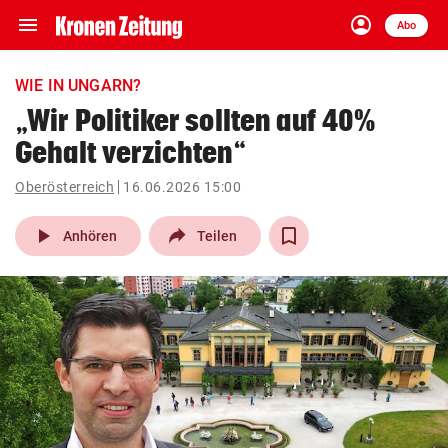
menu
account_circle
Navigation
Anmelden
Abo
close
Schließen
ein-/ausklappen
WIE IN UNGARN?
Abonnieren
„Wir Politiker sollten auf 40%
Gehalt verzichten“
account_circle
arrow_right
Anmelden
Oberösterreich
16.06.2026 15:00
pin_drop
arrow_right
Bundesland auswäh
Wien
play_arrow
Anhören
Teilen
bookmark
Merkliste
Suchbegriff
search
eingeben