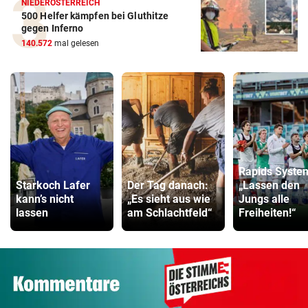
NIEDERÖSTERREICH
500 Helfer kämpfen bei Gluthitze
gegen Inferno
140.572
mal gelesen
Rapids Syste
Starkoch Lafer
Der Tag danach:
„Lassen den
kann’s nicht
„Es sieht aus wie
Jungs alle
lassen
am Schlachtfeld“
Freiheiten!“