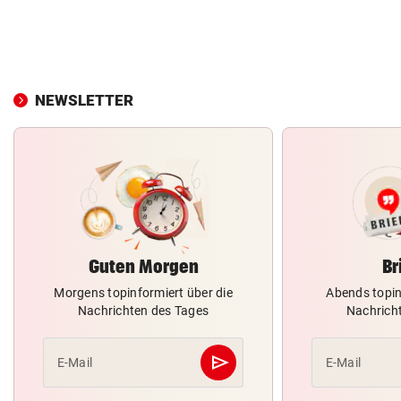
NEWSLETTER
Guten Morgen
Br
Morgens topinformiert über die
Abends topin
Nachrichten des Tages
Nachrich
send
E-Mail
E-Mail
Abschicken