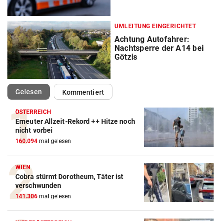
UMLEITUNG EINGERICHTET
Achtung Autofahrer:
Nachtsperre der A14 bei
Götzis
(ausgewählt)
Gelesen
Kommentiert
ÖSTERREICH
Erneuter Allzeit-Rekord ++ Hitze noch
nicht vorbei
160.094
mal gelesen
WIEN
Cobra stürmt Dorotheum, Täter ist
verschwunden
141.306
mal gelesen