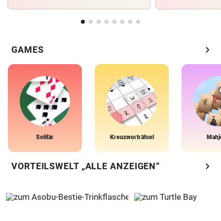
chevron_right
GAMES
Solitär
Kreuzworträtsel
Mahj
chevron_right
VORTEILSWELT „ALLE ANZEIGEN“