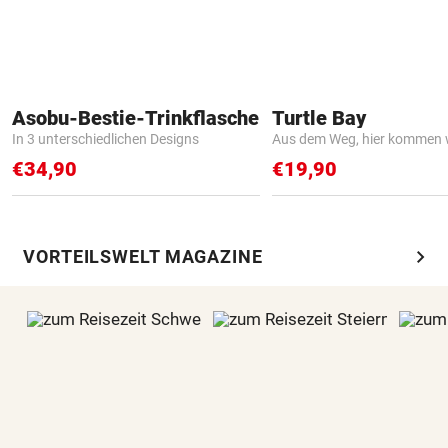
Asobu-Bestie-Trinkflasche
Turtle Bay
In 3 unterschiedlichen Designs
Aus dem Weg, hier kommen w
€34,90
€19,90
chevron_right
VORTEILSWELT MAGAZINE