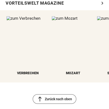
chevron_right
VORTEILSWELT MAGAZINE
VERBRECHEN
MOZART
north
Zurück nach oben