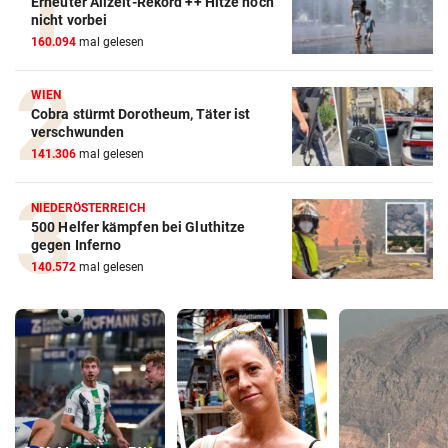
Erneuter Allzeit-Rekord ++ Hitze noch
nicht vorbei
160.094
mal gelesen
WIEN
Cobra stürmt Dorotheum, Täter ist
verschwunden
141.306
mal gelesen
NIEDERÖSTERREICH
500 Helfer kämpfen bei Gluthitze
gegen Inferno
140.572
mal gelesen