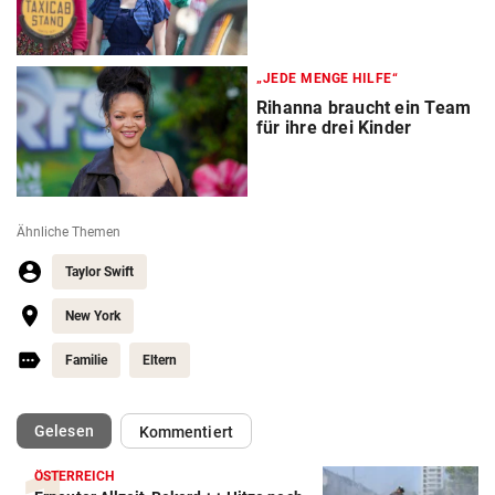
„JEDE MENGE HILFE“
Rihanna braucht ein Team
für ihre drei Kinder
Ähnliche Themen
Taylor Swift
New York
Familie
Eltern
(ausgewählt)
Gelesen
Kommentiert
ÖSTERREICH