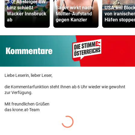
3:0! Absteiger BW
Linz schießt
Sager wirkt nach:
USA will Bloc
Wacker Innsbruck
Mütter-Aufstand
von iranische
ab
gegen Kanzler
Häfen stoppe
Liebe Leserin, lieber Leser,
die Kommentarfunktion steht Ihnen ab 6 Uhr wieder wie gewohnt
zur Verfügung.
Mit freundlichen Grüßen
das krone.at-Team