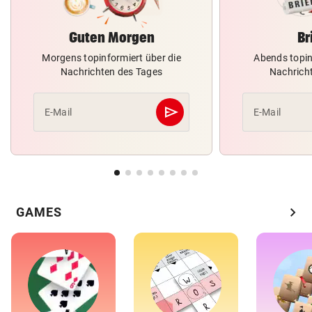
Guten Morgen
Br
Morgens topinformiert über die
Abends topin
Nachrichten des Tages
Nachrich
send
E-Mail
E-Mail
Abschicken
chevron_right
GAMES