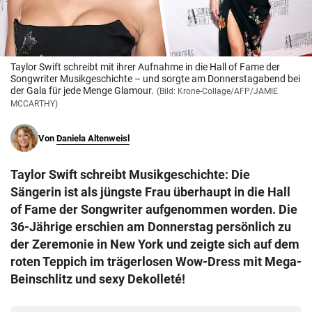
© Krone Multimedia GmbH & Co KG 2026
Muthgasse 2, 1190 Wien
Taylor Swift schreibt mit ihrer Aufnahme in die Hall of Fame der
Songwriter Musikgeschichte – und sorgte am Donnerstagabend bei
der Gala für jede Menge Glamour.
(Bild: Krone-Collage/AFP/JAMIE
MCCARTHY)
Von
Daniela Altenweisl
Taylor Swift schreibt Musikgeschichte: Die
Sängerin ist als jüngste Frau überhaupt in die Hall
of Fame der Songwriter aufgenommen worden. Die
36-Jährige erschien am Donnerstag persönlich zu
der Zeremonie in New York und zeigte sich auf dem
roten Teppich im trägerlosen Wow-Dress mit Mega-
Beinschlitz und sexy Dekolleté!