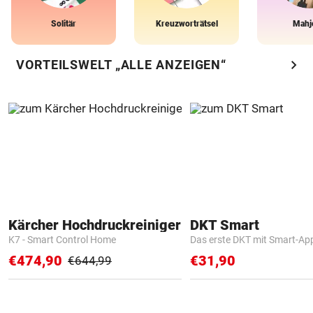
Solitär
Kreuzworträtsel
Mahj
chevron_right
VORTEILSWELT „ALLE ANZEIGEN“
Kärcher Hochdruckreiniger
DKT Smart
K7 - Smart Control Home
Das erste DKT mit Smart-Ap
€474,90
€31,90
€644,99