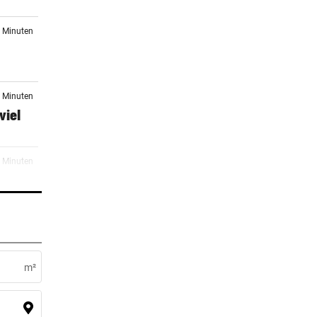
3 Minuten
9 Minuten
viel
4 Minuten
te
4 Minuten
um
m²
er Stunde