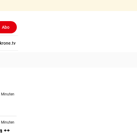
Abo
tschaft
krone.tv
Wissen
Gericht
Kolumnen
Freizeit
Reise
Ti
9 Minuten
1 Minuten
m ++