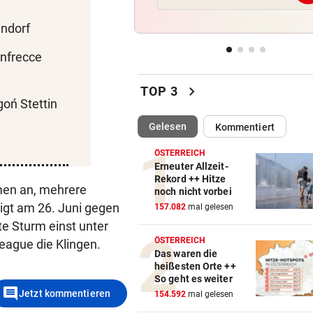
Auch in der Slowakei neuer
Allzeit-Rekord
endorf
anfrecce
WAS FÜR EINE KLATSCHE!
vor 
TV-Star geht mit Kanzler St
chevron_right
hart ins Gericht
TOP 3
goń Stettin
ZAHLREICHE EINSÄTZE
vor 
(ausgewählt)
Gelesen
Kommentiert
Bach wurde in Pinzgauer Ort
reißendem Fluss
ÖSTERREICH
Erneuter Allzeit-
Rekord ++ Hitze
WUNDER MUSS HER
vor 
men an, mehrere
noch nicht vorbei
Fünfmal probiert – einmal ge
igt am 26. Juni gegen
157.082
mal gelesen
Sturm Kraftakt!
e Sturm einst unter
ÖSTERREICH
League die Klingen.
Das waren die
heißesten Orte ++
So geht es weiter
comment
Jetzt kommentieren
154.592
mal gelesen