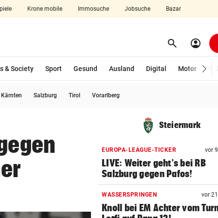
piele
Krone mobile
Immosuche
Jobsuche
Bazar
search
account_circle
Menü aufklappen
Suchen
s & Society
Sport
Gesund
Ausland
Digital
Motor
Wir
usgewählt)
Kärnten
Salzburg
Tirol
Vorarlberg
len
Steiermark
 gegen
EUROPA-LEAGUE-TICKER
vor 
er
LIVE: Weiter geht’s bei RB
Salzburg gegen Pafos!
WASSERSPRINGEN
vor 2
Knoll bei EM Achter vom Tur