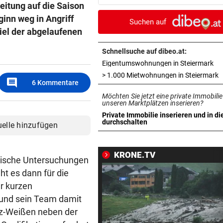
reitung auf die Saison
Sintflut unterbrochen
ginn weg in Angriff
Suchen auf
RADSPORT
vor ein
iel der abgelaufenen
Reusser vor Ventoux-Etappe
weiter im Gelben Trikot
Schnellsuche auf dibeo.at:
in 
Eigentumswohnungen in Steiermark
KEIN ARSENAL-WECHSEL
vor ein
i
> 1.000 Mietwohnungen in Steiermark
comment
6
Kommentare
Vinicius Jr. verlängert bei Re
Möchten Sie jetzt eine private Immobilie
Madrid bis 2032
unseren Marktplätzen inserieren?
Private Immobilie inserieren und in di
UKRAINISCHER ANGRIFF?
vor ein
in neuem Tab öffnen
durchschalten
uelle hinzufügen
Vor Oman havarierter Tanker
Ölkatastrophe droht
KRONE.TV
inische Untersuchungen
„VERSTEHE ICH NICHT“
vor 
t es dann für die
ÖFB-Kicker Wimmer packt ü
er kurzen
Morddrohungen aus
 und sein Team damit
arz-Weißen neben der
ABSCHIED AUS ENGLAND
vor 