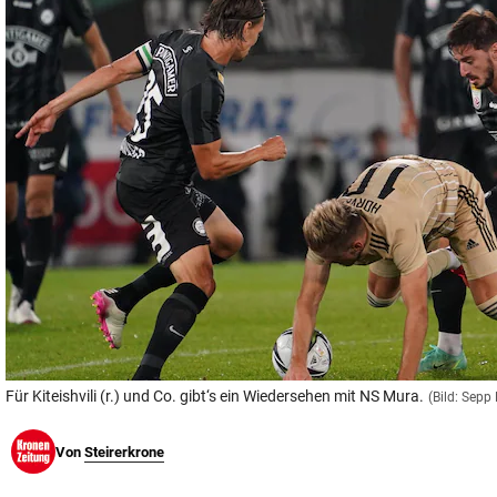
© Krone Multimedia GmbH & Co KG 2026
Muthgasse 2, 1190 Wien
Für Kiteishvili (r.) und Co. gibt‘s ein Wiedersehen mit NS Mura.
(Bild: Sepp 
Von
Steirerkrone