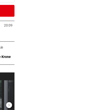
er Stunde
20:09
neuem Tab öffnen
er Stunde
n neuem Tab öffnen
al
 in
e Krone
er Stunde
:
2 Stunden
ber
2 Stunden