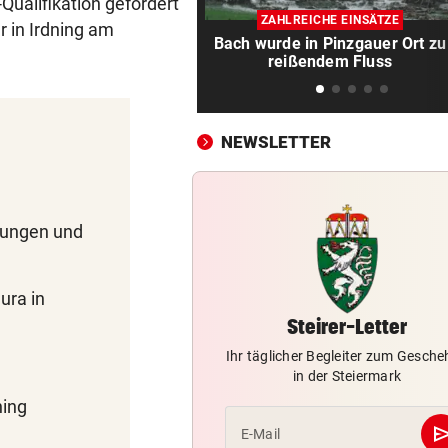
Spanien-Star Rodri vor Wec
ualifikation gefordert
ZAHLREICHE EINSÄTZE
zum FC Barcelona
r in Irdning am
Bach wurde in Pinzgauer Ort zu
reißendem Fluss
2 JAHRE LANG GETESTET
vor 
Drei Steirer tüfteln an der i
Boxershort
NEWSLETTER
DRAMATISCHE RETTUNG
vor 
„In der Wohnung war es ver
und stockfinster“
hungen und
CONFERENCE LEAGUE
vor 
Später Doppelschlag fixiert
ura in
Rapid-Sieg in Estland
Steirer-Letter
60 MILLIONEN € SCHADEN
vor 
Ihr täglicher Begleiter zum Gesch
Warten auf Hitze-Hilfen der
in der Steiermark
Regierung geht weiter
ning
se
E-Mail
42,2 GRAD!
vor 