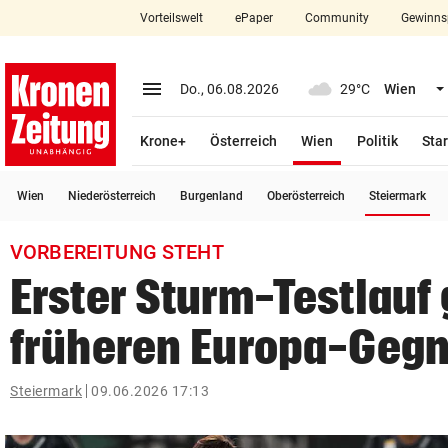
Vorteilswelt
ePaper
Community
Gewinns
close
Schließen
menu
Menü aufklappen
Do., 06.08.2026
29°C
Wien
Abonnieren
(ausgewählt)
Krone+
Österreich
Wien
Politik
Star
account_circle
arrow_right
Anmelden
(a
Wien
Niederösterreich
Burgenland
Oberösterreich
Steiermark
pin_drop
arrow_right
Bundesland auswäh
Wien
VORBEREITUNG STEHT
bookmark
Merkliste
Erster Sturm-Testlauf
früheren Europa-Gegn
Suchbegriff
search
eingeben
Steiermark
09.06.2026 17:13