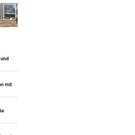
 und
on mit
ße