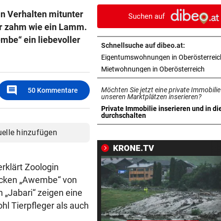
wegen eines Hasen
in Verhalten mitunter
Suchen auf
er zahm wie ein Lamm.
TEENIE AUF ÜBERHOLSPUR
vor 1
mbe“ ein liebevoller
230 PS! 13-Jährige schrieb i
Schnellsuche auf dibeo.at:
Autocross Geschichte
Eigentumswohnungen in Oberösterreic
in ne
Mietwohnungen in Oberösterreich
PATIENTEN WOHLAUF
vor 1
Premiere an Linzer Uniklinik
comment
Möchten Sie jetzt eine private Immobilie
50
Kommentare
Herz-OP mit Roboter
unseren Marktplätzen inserieren?
Private Immobilie inserieren und in di
in neuem Tab öffnen
durchschalten
BAUSTART IM OKTOBER
vor 1
Jetzt ist fix, was am Donauuf
uelle hinzufügen
entstehen wird
KRONE.TV
WEGEN AUTOREIFEN
vor 1
erklärt Zoologin
Kleine Gemeinde mit großem
rücken „Awembe“ von
geht vor Gericht
n „Jabari“ zeigen eine
l Tierpfleger als auch
500 STELLEN BETROFFEN
vor 1