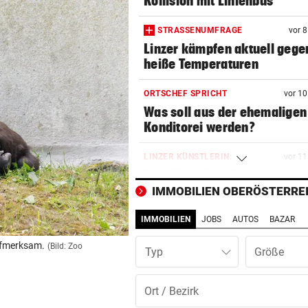
Kollision mit Linienbus
STRASSENUMFRAGE
vor 
Linzer kämpfen aktuell gege
heiße Temperaturen
ORTSCHEF SPRICHT
vor 1
Was soll aus der ehemaligen
Konditorei werden?
LINZER KÜNSTLERIN:
vor 1
Dem Plastikmüll werden
klingende Beats entlockt
IMMOBILIEN OBERÖSTERRE
IMMOBILIEN
JOBS
AUTOS
BAZAR
MOTTO FÜRS WOCHENENDE
vor 1
Den Freiluftsommer in seine
aufmerksam.
(Bild: Zoo
Typ
Reinkultur erleben
WOLLTE AUSWEICHEN
vor 1
Alkolenker überschlug sich