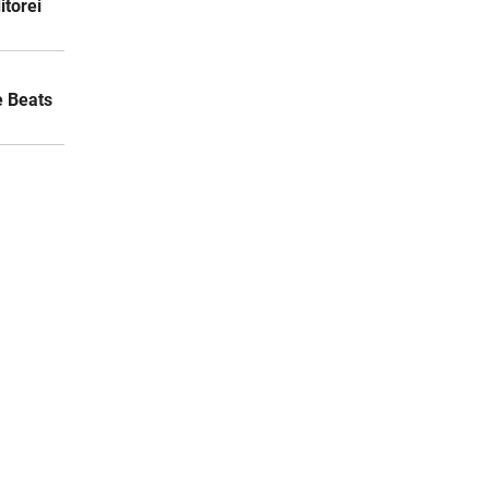
itorei
e Beats