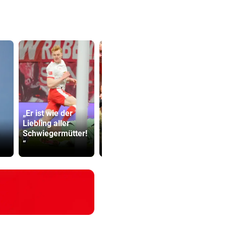
„Er ist wie der
Warten auf Hitze-
Katzentöter
Liebling aller
Hilfen der
Anwalt: „Ni
Schwiegermütter!
Regierung geht
viel Hass
“
weiter
begegnet“