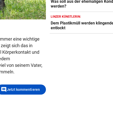
Was soll aus der ehemaligen Kond
werden?
LINZER KÜNSTLERIN:
Dem Plastikmüll werden klingend
entlockt
e immer eine wichtige
 zeigt sich das in
l Körperkontakt und
 jedem
viel von seinem Vater,
ommeln.
comment
Jetzt kommentieren