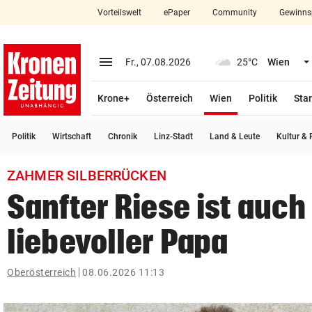
Vorteilswelt
ePaper
Community
Gewinns
close
Schließen
menu
Menü aufklappen
Fr., 07.08.2026
25°C
Wien
Abonnieren
(ausgewählt)
Krone+
Österreich
Wien
Politik
Star
account_circle
arrow_right
Anmelden
Politik
Wirtschaft
Chronik
Linz-Stadt
Land & Leute
Kultur & F
pin_drop
arrow_right
Bundesland auswäh
Wien
ZAHMER SILBERRÜCKEN
bookmark
Merkliste
Sanfter Riese ist auch
liebevoller Papa
Suchbegriff
search
eingeben
Oberösterreich
08.06.2026 11:13