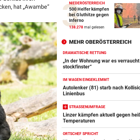
NIEDERÖSTERREICH
icken, hat „Awambe“
500 Helfer kämpfen
bei Gluthitze gegen
Inferno
138.278
mal gelesen
MEHR OBERÖSTERREICH
DRAMATISCHE RETTUNG
„In der Wohnung war es verraucht
stockfinster“
IM WAGEN EINGEKLEMMT
Autolenker (81) starb nach Kollisi
Linienbus
STRASSENUMFRAGE
Linzer kämpfen aktuell gegen hei
Temperaturen
ORTSCHEF SPRICHT