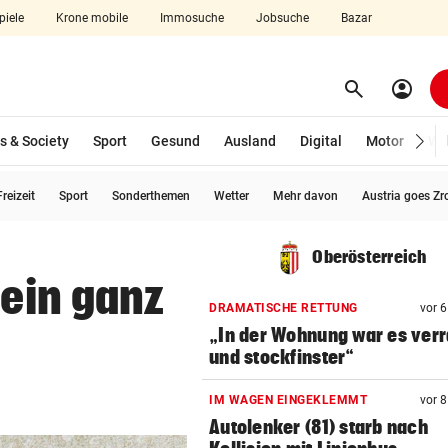
piele
Krone mobile
Immosuche
Jobsuche
Bazar
search
account_circle
Menü aufklappen
Suchen
s & Society
Sport
Gesund
Ausland
Digital
Motor
Wir
reizeit
Sport
Sonderthemen
Wetter
Mehr davon
Austria goes Zr
len
Oberösterreich
 ein ganz
DRAMATISCHE RETTUNG
vor 
„In der Wohnung war es ver
und stockfinster“
IM WAGEN EINGEKLEMMT
vor 
Autolenker (81) starb nach