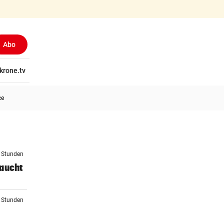
Abo
tschaft
krone.tv
Wissen
Gericht
Kolumnen
Freizeit
Reise
Ti
ce
6 Stunden
raucht
8 Stunden