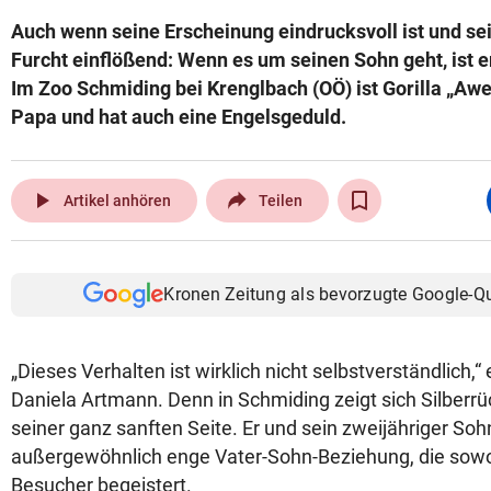
Auch wenn seine Erscheinung eindrucksvoll ist und se
Furcht einflößend: Wenn es um seinen Sohn geht, ist 
Im Zoo Schmiding bei Krenglbach (OÖ) ist Gorilla „Awe
Papa und hat auch eine Engelsgeduld.
play_arrow
Artikel anhören
Teilen
Kronen Zeitung als bevorzugte Google-Q
„Dieses Verhalten ist wirklich nicht selbstverständlich,“ 
Daniela Artmann. Denn in Schmiding zeigt sich Silber
seiner ganz sanften Seite. Er und sein zweijähriger Soh
außergewöhnlich enge Vater-Sohn-Beziehung, die sowoh
Besucher begeistert.