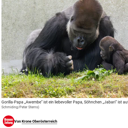
© Krone Multimedia GmbH & Co KG 2026
Muthgasse 2, 1190 Wien
Gorilla-Papa „Awembe“ ist ein liebevoller Papa, Söhnchen „Jabari“ ist 
Schmiding/Peter Sterns)
Von
Krone Oberösterreich