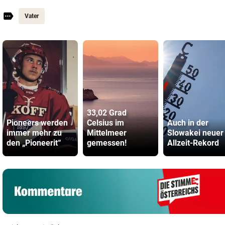
Vater
33,02 Grad
Pioneers werden
Celsius im
Auch in der
immer mehr zu
Mittelmeer
Slowakei neuer
den „Pioneerit“
gemessen!
Allzeit-Rekord