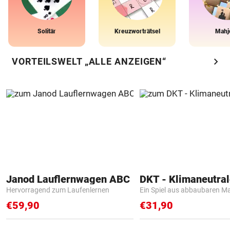
Solitär
Kreuzworträtsel
Mahj
chevron_right
VORTEILSWELT „ALLE ANZEIGEN“
Janod Lauflernwagen ABC
Hervorragend zum Laufenlernen
Ein Spiel aus abbaubaren Ma
€59,90
€31,90