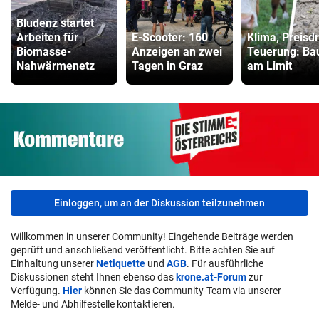
Bludenz startet
Arbeiten für
E-Scooter: 160
Klima, Preisd
Biomasse-
Anzeigen an zwei
Teuerung: Ba
Nahwärmenetz
Tagen in Graz
am Limit
Einloggen, um an der Diskussion teilzunehmen
Willkommen in unserer Community! Eingehende Beiträge werden
geprüft und anschließend veröffentlicht. Bitte achten Sie auf
Einhaltung unserer
Netiquette
und
AGB
. Für ausführliche
Diskussionen steht Ihnen ebenso das
krone.at-Forum
zur
Verfügung.
Hier
können Sie das Community-Team via unserer
Melde- und Abhilfestelle kontaktieren.