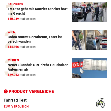
SALZBURG
TV-Star geht mit Kanzler Stocker hart
Action-Cam Vergleich
ins Gericht
150.249
mal gelesen
ZUM VERGLEICH
Crosstrainer Vergleich
WIEN
Cobra stürmt Dorotheum, Täter ist
ZUM VERGLEICH
verschwunden
144.496
mal gelesen
E-Bike Vergleich
ZUM VERGLEICH
MEDIEN
Neuer Skandal! ORF dreht Haushalten
Elektro-Scooter Vergleich
Antennen ab
ZUM VERGLEICH
129.053
mal gelesen
Ergometer Vergleich
ZUM VERGLEICH
PRODUKT VERGLEICHE
Fahrrad Test
ZUM VERGLEICH