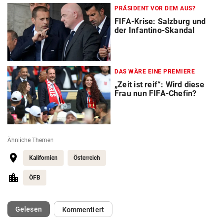
PRÄSIDENT VOR DEM AUS?
FIFA-Krise: Salzburg und
der Infantino-Skandal
DAS WÄRE EINE PREMIERE
„Zeit ist reif“: Wird diese
Frau nun FIFA-Chefin?
Ähnliche Themen
Kalifornien
Österreich
ÖFB
(ausgewählt)
Gelesen
Kommentiert