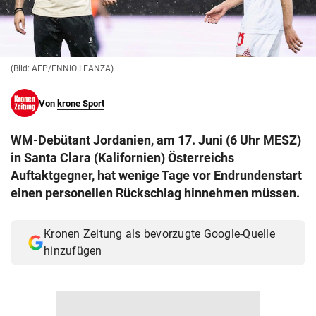
© Krone Multimedia GmbH & Co KG 2026
Muthgasse 2, 1190 Wien
(Bild: AFP/ENNIO LEANZA)
Von
krone Sport
WM-Debütant Jordanien, am 17. Juni (6 Uhr MESZ)
in Santa Clara (Kalifornien) Österreichs
Auftaktgegner, hat wenige Tage vor Endrundenstart
einen personellen Rückschlag hinnehmen müssen.
Kronen Zeitung als bevorzugte Google-Quelle
hinzufügen