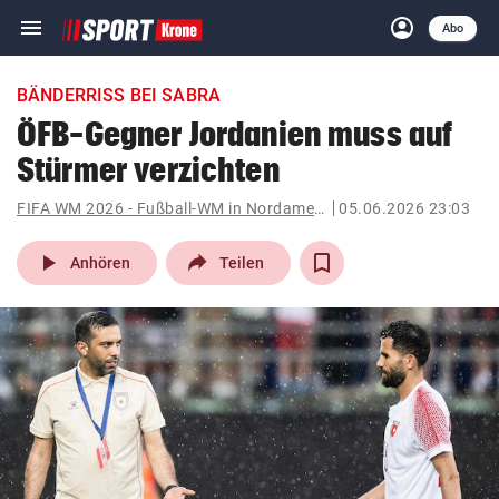
menu
account_circle
Navigation
Anmelden
Abo
close
Schließen
ein-/ausklappen
BÄNDERRISS BEI SABRA
Abonnieren
ÖFB-Gegner Jordanien muss auf
Stürmer verzichten
account_circle
arrow_right
Anmelden
FIFA WM 2026 - Fußball-WM in Nordamerika
05.06.2026 23:03
pin_drop
arrow_right
Bundesland auswäh
Wien
play_arrow
Anhören
Teilen
bookmark
Merkliste
Suchbegriff
search
eingeben