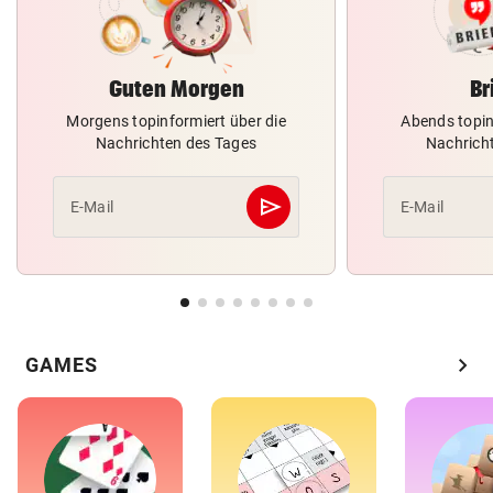
Guten Morgen
Br
Morgens topinformiert über die
Abends topin
Nachrichten des Tages
Nachrich
send
E-Mail
E-Mail
Abschicken
chevron_right
GAMES