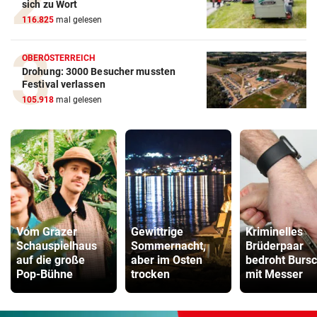
sich zu Wort
116.825
mal gelesen
OBERÖSTERREICH
Drohung: 3000 Besucher mussten
Festival verlassen
105.918
mal gelesen
Vom Grazer
Gewittrige
Kriminelles
Schauspielhaus
Sommernacht,
Brüderpaar
auf die große
aber im Osten
bedroht Burs
Pop-Bühne
trocken
mit Messer