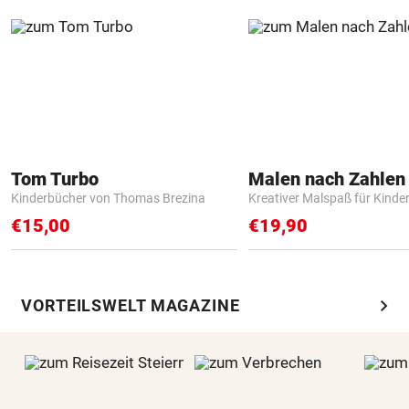
Tom Turbo
Kinderbücher von Thomas Brezina
Kreativer Malspaß für Kinde
€15,00
€19,90
chevron_right
VORTEILSWELT MAGAZINE