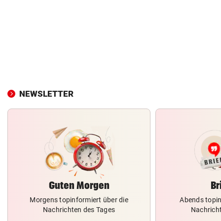
NEWSLETTER
Guten Morgen
Br
Morgens topinformiert über die
Abends topin
Nachrichten des Tages
Nachrich