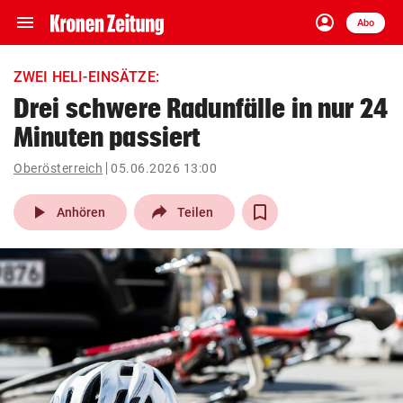
menu
account_circle
Navigation
Anmelden
Abo
close
Schließen
ein-/ausklappen
ZWEI HELI-EINSÄTZE:
Abonnieren
Drei schwere Radunfälle in nur 24
Minuten passiert
account_circle
arrow_right
Anmelden
Oberösterreich
05.06.2026 13:00
pin_drop
arrow_right
Bundesland auswäh
Wien
play_arrow
Anhören
Teilen
bookmark
Merkliste
Suchbegriff
search
eingeben