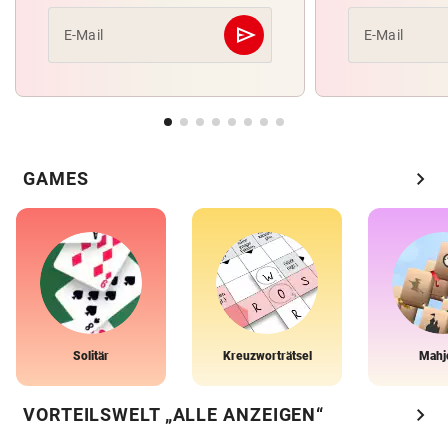
send
E-Mail
E-Mail
Abschicken
chevron_right
GAMES
Solitär
Kreuzworträtsel
Mahj
chevron_right
VORTEILSWELT „ALLE ANZEIGEN“