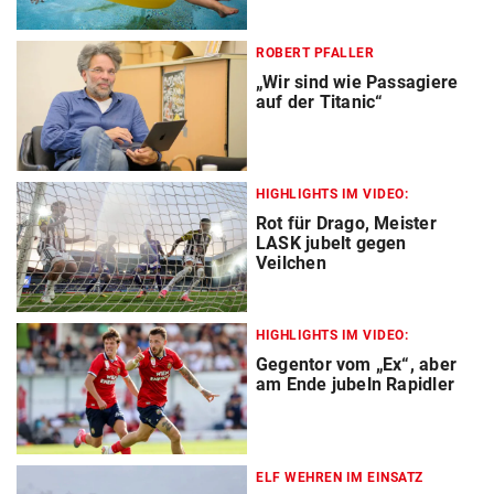
ROBERT PFALLER
„Wir sind wie Passagiere
auf der Titanic“
HIGHLIGHTS IM VIDEO:
Rot für Drago, Meister
LASK jubelt gegen
Veilchen
HIGHLIGHTS IM VIDEO:
Gegentor vom „Ex“, aber
am Ende jubeln Rapidler
ELF WEHREN IM EINSATZ