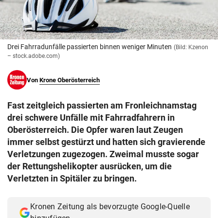
© Krone Multimedia GmbH & Co KG 2026
Muthgasse 2, 1190 Wien
Drei Fahrradunfälle passierten binnen weniger Minuten
(Bild: Kzenon
– stock.adobe.com)
Von
Krone Oberösterreich
Fast zeitgleich passierten am Fronleichnamstag
drei schwere Unfälle mit Fahrradfahrern in
Oberösterreich. Die Opfer waren laut Zeugen
immer selbst gestürzt und hatten sich gravierende
Verletzungen zugezogen. Zweimal musste sogar
der Rettungshelikopter ausrücken, um die
Verletzten in Spitäler zu bringen.
Kronen Zeitung als bevorzugte Google-Quelle