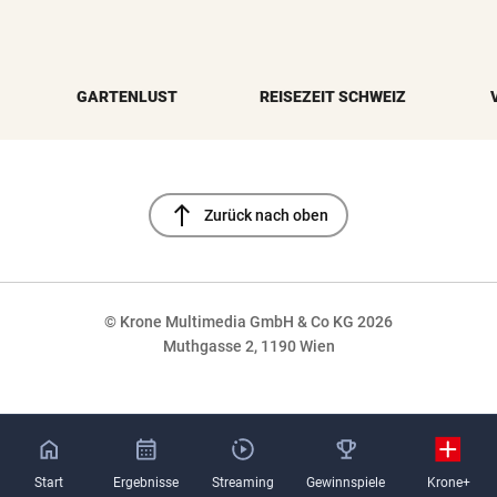
GARTENLUST
REISEZEIT SCHWEIZ
north
Zurück nach oben
© Krone Multimedia GmbH & Co KG 2026
Muthgasse 2, 1190 Wien
NaN%
Start
Ergebnisse
Streaming
Gewinnspiele
Krone+