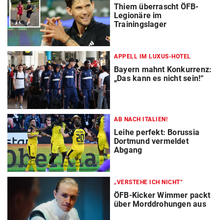
Thiem überrascht ÖFB-
Legionäre im
Trainingslager
APPELL IM LUXUS-HOTEL
Bayern mahnt Konkurrenz:
„Das kann es nicht sein!“
AB NACH ITALIEN!
Leihe perfekt: Borussia
Dortmund vermeldet
Abgang
„VERSTEHE ICH NICHT“
ÖFB-Kicker Wimmer packt
über Morddrohungen aus