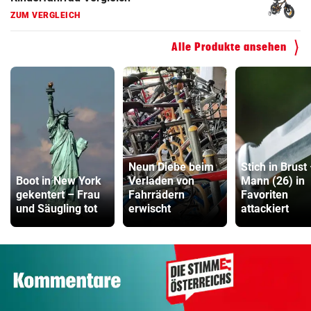
ZUM VERGLEICH
Alle Produkte ansehen
Neun Diebe beim
Stich in Brust
Boot in New York
Verladen von
Mann (26) in
gekentert – Frau
Fahrrädern
Favoriten
und Säugling tot
erwischt
attackiert