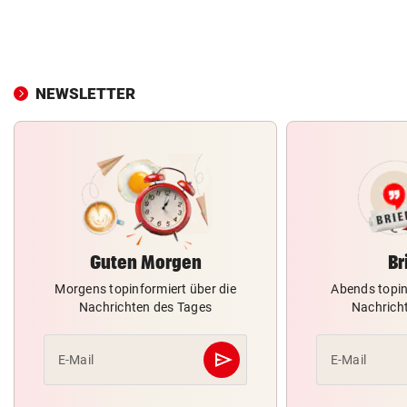
NEWSLETTER
Guten Morgen
Br
Morgens topinformiert über die
Abends topin
Nachrichten des Tages
Nachrich
send
E-Mail
E-Mail
Abschicken