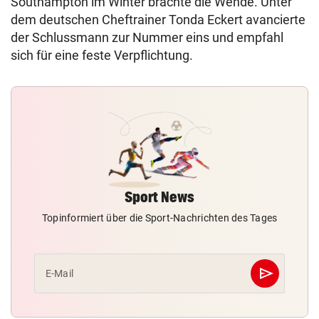
Southampton im Winter brachte die Wende. Unter
dem deutschen Cheftrainer Tonda Eckert avancierte
der Schlussmann zur Nummer eins und empfahl
sich für eine feste Verpflichtung.
Sport News
Topinformiert über die Sport-Nachrichten des Tages
send
E-Mail
Abschicken