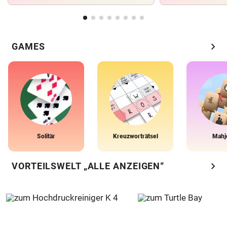
chevron_right
GAMES
Solitär
Kreuzworträtsel
Mahj
chevron_right
VORTEILSWELT „ALLE ANZEIGEN“