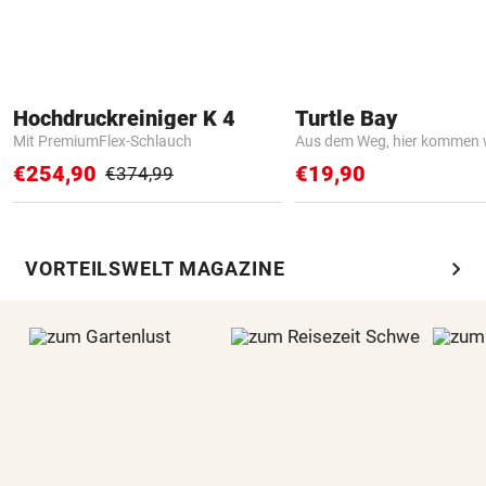
Hochdruckreiniger K 4
Turtle Bay
Mit PremiumFlex-Schlauch
Aus dem Weg, hier kommen w
€254,90
€19,90
€374,99
chevron_right
VORTEILSWELT MAGAZINE