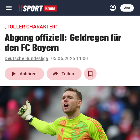
menu
account_circle
Navigation
Anmelden
Abo
close
Schließen
ein-/ausklappen
„TOLLER CHARAKTER“
Abonnieren
Abgang offiziell: Geldregen für
den FC Bayern
account_circle
arrow_right
Anmelden
Deutsche Bundesliga
05.06.2026 11:00
pin_drop
arrow_right
Bundesland auswäh
Wien
play_arrow
Anhören
Teilen
bookmark
Merkliste
Suchbegriff
search
eingeben