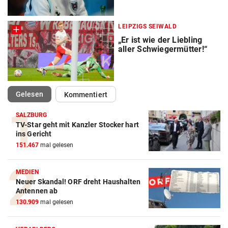
LEIPZIGS SEIWALD
„Er ist wie der Liebling
aller Schwiegermütter!“
(ausgewählt)
Gelesen
Kommentiert
SALZBURG
TV-Star geht mit Kanzler Stocker hart
Action-Cam Vergleich
ins Gericht
151.467
mal gelesen
ZUM VERGLEICH
Crosstrainer Vergleich
MEDIEN
Neuer Skandal! ORF dreht Haushalten
ZUM VERGLEICH
Antennen ab
130.909
mal gelesen
E-Bike Vergleich
ZUM VERGLEICH