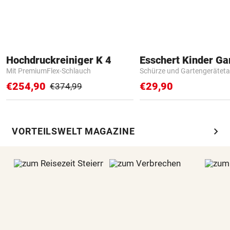
Hochdruckreiniger K 4
Mit PremiumFlex-Schlauch
Schürze und Gartengerätet
€254,90
€29,90
€374,99
chevron_right
VORTEILSWELT MAGAZINE