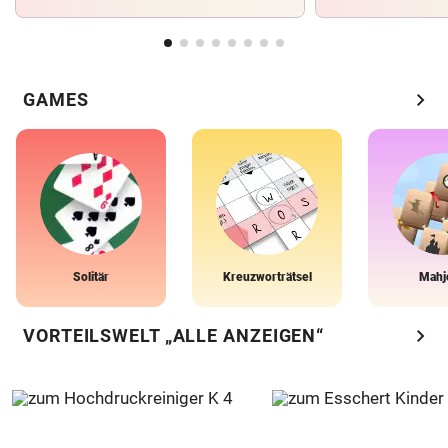
chevron_right
GAMES
Solitär
Kreuzworträtsel
Mahj
chevron_right
VORTEILSWELT „ALLE ANZEIGEN“