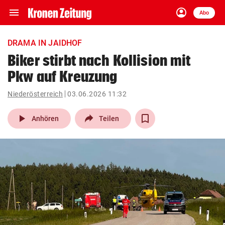
menu
account_circle
Navigation
Anmelden
Abo
close
Schließen
ein-/ausklappen
DRAMA IN JAIDHOF
Abonnieren
Biker stirbt nach Kollision mit
Pkw auf Kreuzung
account_circle
arrow_right
Anmelden
Niederösterreich
03.06.2026 11:32
pin_drop
arrow_right
Bundesland auswäh
Wien
play_arrow
Anhören
Teilen
bookmark
Merkliste
Suchbegriff
search
eingeben