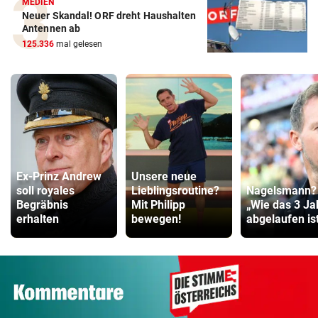
MEDIEN
Neuer Skandal! ORF dreht Haushalten
Antennen ab
125.336
mal gelesen
Ex-Prinz Andrew
Unsere neue
soll royales
Lieblingsroutine?
Nagelsmann?
Begräbnis
Mit Philipp
„Wie das 3 Ja
erhalten
bewegen!
abgelaufen ist 