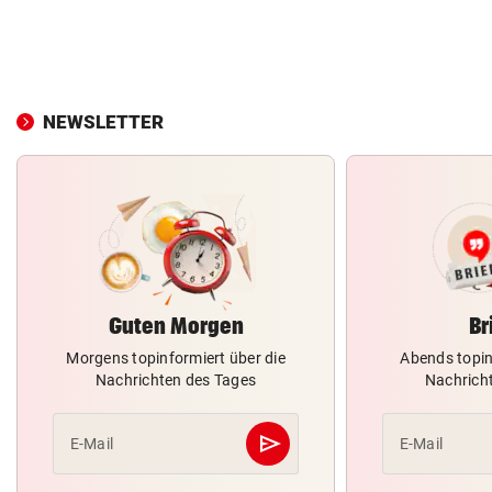
NEWSLETTER
Guten Morgen
Br
Morgens topinformiert über die
Abends topin
Nachrichten des Tages
Nachrich
send
E-Mail
E-Mail
Abschicken