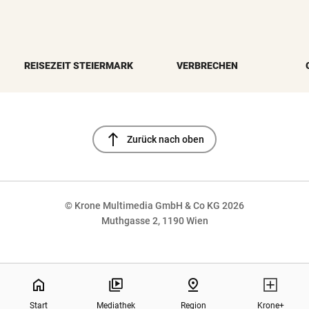
REISEZEIT STEIERMARK
VERBRECHEN
north
Zurück nach oben
© Krone Multimedia GmbH & Co KG 2026
Muthgasse 2, 1190 Wien
NaN%
home
pin_drop
Start
Mediathek
Region
Krone+