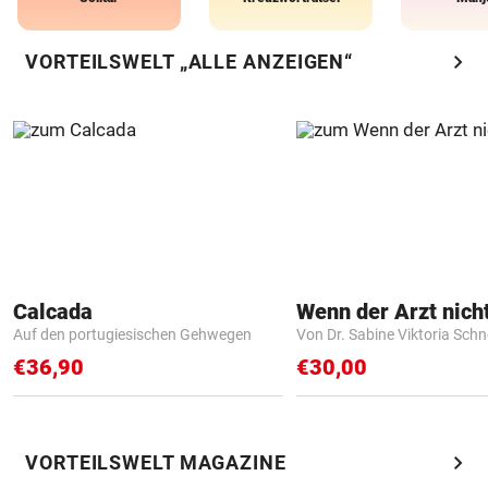
chevron_right
VORTEILSWELT „ALLE ANZEIGEN“
Calcada
Auf den portugiesischen Gehwegen
Von Dr. Sabine Viktoria Schn
€36,90
€30,00
chevron_right
VORTEILSWELT MAGAZINE