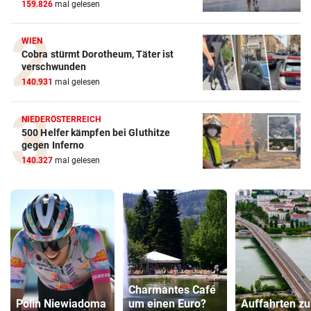
159.826
mal gelesen
WIEN
Cobra stürmt Dorotheum, Täter ist
verschwunden
140.931
mal gelesen
NIEDERÖSTERREICH
500 Helfer kämpfen bei Gluthitze
gegen Inferno
140.327
mal gelesen
Charmantes Café
Polin Niewiadoma
um einen Euro?
Auffahrten zu