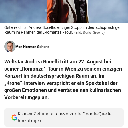
© Krone Multimedia GmbH & Co KG 2026
Muthgasse 2, 1190 Wien
Österreich ist Andrea Bocellis einziger Stopp im deutschsprachigen
Raum im Rahmen der „Romanza“-Tour.
(Bild: Skyler Greene)
Von
Norman Schenz
Weltstar Andrea Bocelli tritt am 22. August bei
seiner „Romanza“-Tour in Wien zu seinem einzigen
Konzert im deutschsprachigen Raum an. Im
„Krone“-Interview verspricht er ein Spektakel der
großen Emotionen und verrät seinen kulinarischen
Vorbereitungsplan.
Kronen Zeitung als bevorzugte Google-Quelle
hinzufügen