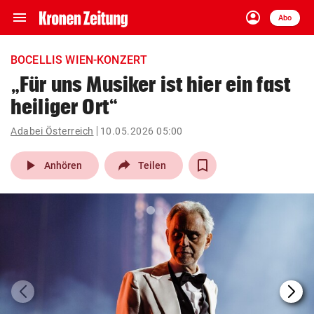
menu
account_circle
Navigation
Anmelden
Abo
close
Schließen
ein-/ausklappen
BOCELLIS WIEN-KONZERT
Abonnieren
„Für uns Musiker ist hier ein fast
heiliger Ort“
account_circle
arrow_right
Anmelden
Adabei Österreich
10.05.2026 05:00
pin_drop
arrow_right
Bundesland auswäh
Wien
play_arrow
Anhören
Teilen
bookmark
Merkliste
Suchbegriff
search
eingeben