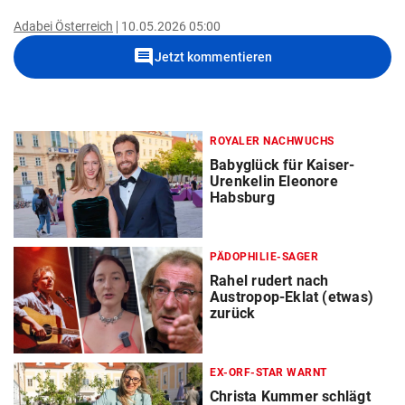
Adabei Österreich
10.05.2026 05:00
comment
Jetzt kommentieren
ROYALER NACHWUCHS
Babyglück für Kaiser-
Urenkelin Eleonore
Habsburg
PÄDOPHILIE-SAGER
Rahel rudert nach
Austropop-Eklat (etwas)
zurück
EX-ORF-STAR WARNT
Christa Kummer schlägt