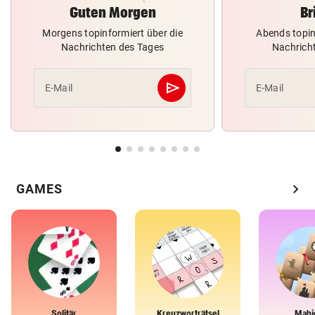
Guten Morgen
Br
Morgens topinformiert über die
Abends topin
Nachrichten des Tages
Nachrich
send
E-Mail
E-Mail
Abschicken
chevron_right
GAMES
Solitär
Kreuzworträtsel
Mahj