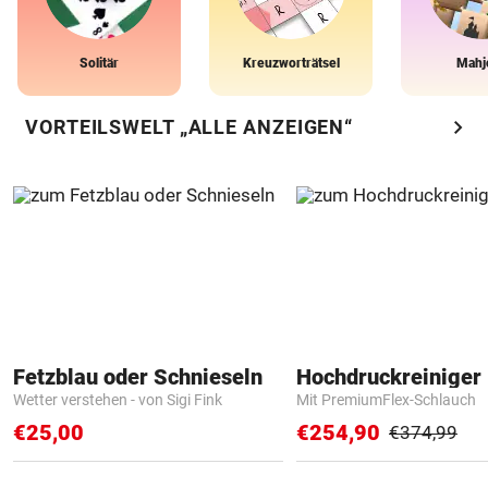
Solitär
Kreuzworträtsel
Mahj
chevron_right
VORTEILSWELT „ALLE ANZEIGEN“
Fetzblau oder Schnieseln
Hochdruckreiniger 
Wetter verstehen - von Sigi Fink
Mit PremiumFlex-Schlauch
€25,00
€254,90
€374,99