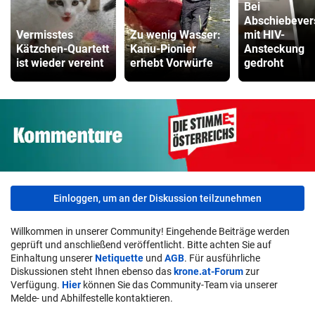
Bei
Abschiebever
Vermisstes
Zu wenig Wasser:
mit HIV-
Kätzchen-Quartett
Kanu-Pionier
Ansteckung
ist wieder vereint
erhebt Vorwürfe
gedroht
Einloggen, um an der Diskussion teilzunehmen
Willkommen in unserer Community! Eingehende Beiträge werden
geprüft und anschließend veröffentlicht. Bitte achten Sie auf
Einhaltung unserer
Netiquette
und
AGB
. Für ausführliche
Diskussionen steht Ihnen ebenso das
krone.at-Forum
zur
Verfügung.
Hier
können Sie das Community-Team via unserer
Melde- und Abhilfestelle kontaktieren.