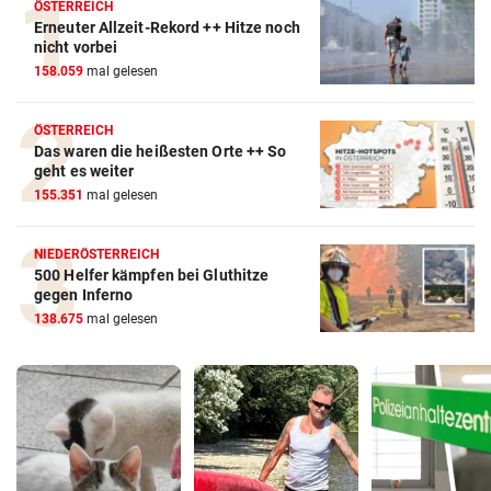
ÖSTERREICH
Erneuter Allzeit-Rekord ++ Hitze noch
nicht vorbei
158.059
mal gelesen
ÖSTERREICH
Das waren die heißesten Orte ++ So
geht es weiter
155.351
mal gelesen
NIEDERÖSTERREICH
500 Helfer kämpfen bei Gluthitze
gegen Inferno
138.675
mal gelesen