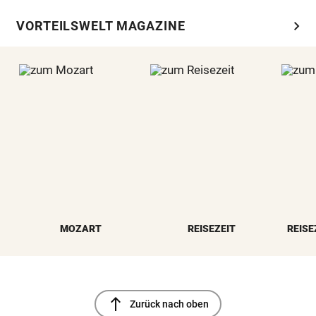
chevron_right
VORTEILSWELT MAGAZINE
MOZART
REISEZEIT
REISE
north
Zurück nach oben