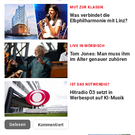
MUT ZUR KLASSIK
Was verbindet die
Elbphilharmonie mit Linz?
LIVE IN MÖRBISCH
Tom Jones: Man muss ihm
im Alter genauer zuhören
IST DAS NOTWENDIG?
Hitradio Ö3 setzt in
Werbespot auf KI-Musik
(ausgewählt)
Gelesen
Kommentiert