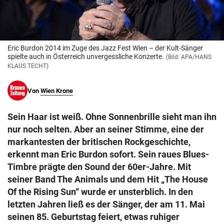
© Krone Multimedia GmbH & Co KG 2026
Muthgasse 2, 1190 Wien
Eric Burdon 2014 im Zuge des Jazz Fest Wien – der Kult-Sänger
spielte auch in Österreich unvergessliche Konzerte.
(Bild: APA/HANS
KLAUS TECHT)
Von
Wien Krone
Sein Haar ist weiß. Ohne Sonnenbrille sieht man ihn
nur noch selten. Aber an seiner Stimme, eine der
markantesten der britischen Rockgeschichte,
erkennt man Eric Burdon sofort. Sein raues Blues-
Timbre prägte den Sound der 60er-Jahre. Mit
seiner Band The Animals und dem Hit „The House
Of the Rising Sun“ wurde er unsterblich. In den
letzten Jahren ließ es der Sänger, der am 11. Mai
seinen 85. Geburtstag feiert, etwas ruhiger