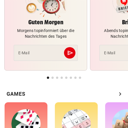
Guten Morgen
Br
Morgens topinformiert über die
Abends topin
Nachrichten des Tages
Nachrich
send
E-Mail
E-Mail
Abschicken
chevron_right
GAMES