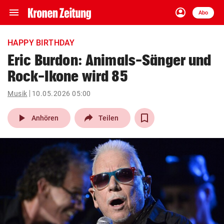
menu
account_circle
Navigation
Anmelden
Abo
close
Schließen
ein-/ausklappen
HAPPY BIRTHDAY
Abonnieren
Eric Burdon: Animals-Sänger und
Rock-Ikone wird 85
account_circle
arrow_right
Anmelden
Musik
10.05.2026 05:00
pin_drop
arrow_right
Bundesland auswäh
Wien
play_arrow
Anhören
Teilen
bookmark
Merkliste
Suchbegriff
search
eingeben