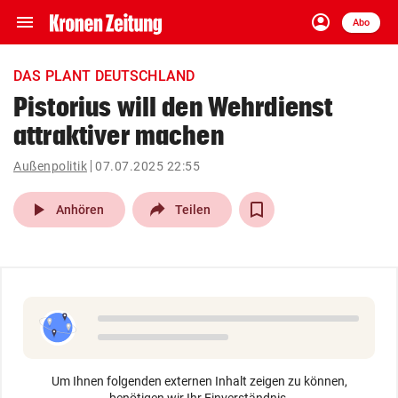
menu
account_circle
Navigation
Anmelden
Abo
close
Schließen
ein-/ausklappen
DAS PLANT DEUTSCHLAND
Abonnieren
Pistorius will den Wehrdienst
attraktiver machen
account_circle
arrow_right
Anmelden
Außenpolitik
07.07.2025 22:55
pin_drop
arrow_right
Bundesland auswäh
Wien
play_arrow
Anhören
Teilen
bookmark
Merkliste
Suchbegriff
search
eingeben
Um Ihnen folgenden externen Inhalt zeigen zu können,