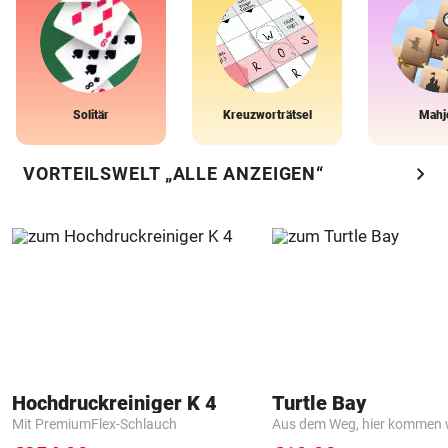
Solitär
Kreuzworträtsel
Mahj
chevron_right
VORTEILSWELT „ALLE ANZEIGEN“
Hochdruckreiniger K 4
Turtle Bay
Mit PremiumFlex-Schlauch
Aus dem Weg, hier kommen w