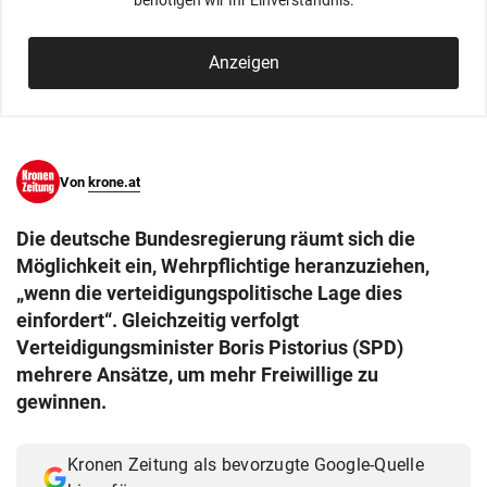
benötigen wir Ihr Einverständnis.
© Krone Multimedia GmbH & Co KG 2026
Muthgasse 2, 1190 Wien
Anzeigen
Von
krone.at
Die deutsche Bundesregierung räumt sich die
Möglichkeit ein, Wehrpflichtige heranzuziehen,
„wenn die verteidigungspolitische Lage dies
einfordert“. Gleichzeitig verfolgt
Verteidigungsminister Boris Pistorius (SPD)
mehrere Ansätze, um mehr Freiwillige zu
gewinnen.
Kronen Zeitung als bevorzugte Google-Quelle