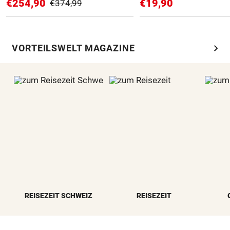
€254,90
€19,90
€374,99
chevron_right
VORTEILSWELT MAGAZINE
REISEZEIT SCHWEIZ
REISEZEIT