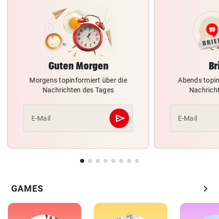
Guten Morgen
Br
Morgens topinformiert über die
Abends topin
Nachrichten des Tages
Nachrich
send
E-Mail
E-Mail
Abschicken
chevron_right
GAMES