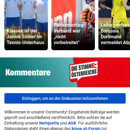
Ski-
Paukenschlag:
Leihe perfekt
Klassek ist der
Verband war
Borussia
Jannik Sinner im
„nicht
Dortmund
Tennis-Unterhaus
vorbeireitet“
vermeldet Ab
Einloggen, um an der Diskussion teilzunehmen
Willkommen in unserer Community! Eingehende Beiträge werden
geprüft und anschließend veröffentlicht. Bitte achten Sie auf
Einhaltung unserer
Netiquette
und
AGB
. Für ausführliche
Diskussionen steht Ihnen ebenso das
krone.at-Forum
zur