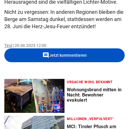
Herausragend sind die vielfältigen Lichter-Motive.
Nicht zu vergessen: In anderen Regionen bleiben die
Berge am Samstag dunkel, stattdessen werden am
28. Juni die Herz-Jesu-Feuer entzündet!
Tirol
20.06.2025 12:00
comment
Jetzt kommentieren
URSACHE WOHL BEKANNT
Wohnungsbrand mitten in
Nacht: Bewohner
evakuiert
MILLIONEN „VERPULVERT“
MCI: Tiroler Pfusch am