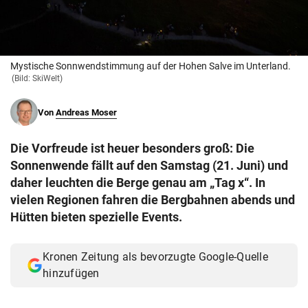
© Krone Multimedia GmbH & Co KG 2026
Muthgasse 2, 1190 Wien
Mystische Sonnwendstimmung auf der Hohen Salve im Unterland.
(Bild: SkiWelt)
Von
Andreas Moser
Die Vorfreude ist heuer besonders groß: Die
Sonnenwende fällt auf den Samstag (21. Juni) und
daher leuchten die Berge genau am „Tag x“. In
vielen Regionen fahren die Bergbahnen abends und
Hütten bieten spezielle Events.
Kronen Zeitung als bevorzugte Google-Quelle
hinzufügen