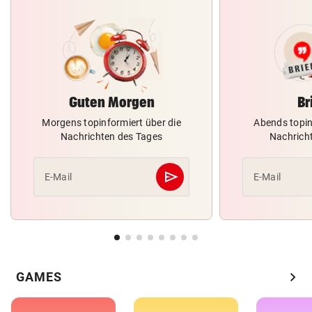
Guten Morgen
Br
Morgens topinformiert über die
Abends topin
Nachrichten des Tages
Nachrich
send
E-Mail
E-Mail
Abschicken
chevron_right
GAMES