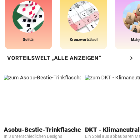
Solitär
Kreuzworträtsel
Mahj
chevron_right
VORTEILSWELT „ALLE ANZEIGEN“
Asobu-Bestie-Trinkflasche
In 3 unterschiedlichen Designs
Ein Spiel aus abbaubaren Ma