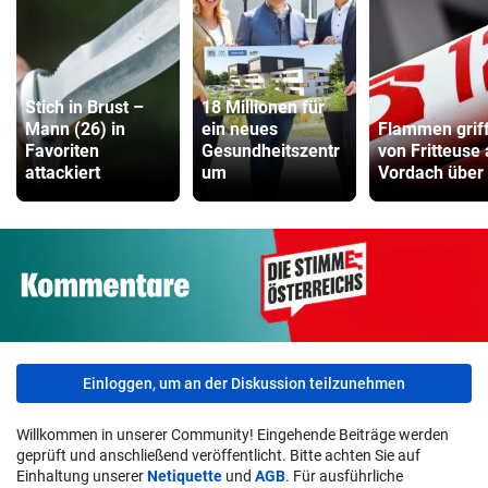
Stich in Brust –
18 Millionen für
Mann (26) in
ein neues
Flammen grif
Favoriten
Gesundheitszentr
von Fritteuse 
attackiert
um
Vordach über
Einloggen, um an der Diskussion teilzunehmen
Willkommen in unserer Community! Eingehende Beiträge werden
geprüft und anschließend veröffentlicht. Bitte achten Sie auf
Einhaltung unserer
Netiquette
und
AGB
. Für ausführliche