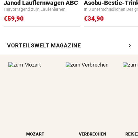
Janod Lauflernwagen ABC
Asobu-Bestie-Trin
Hervorragend zum Laufenlernen
In 3 unterschiedlichen Desig
€59,90
€34,90
chevron_right
VORTEILSWELT MAGAZINE
MOZART
VERBRECHEN
REISE