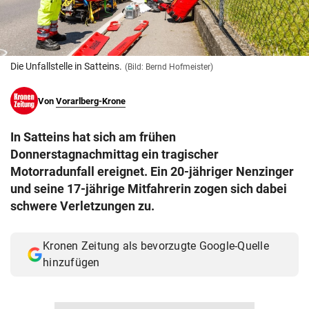
© Krone Multimedia GmbH & Co KG 2026
Muthgasse 2, 1190 Wien
Die Unfallstelle in Satteins.
(Bild: Bernd Hofmeister)
Von
Vorarlberg-Krone
In Satteins hat sich am frühen
Donnerstagnachmittag ein tragischer
Motorradunfall ereignet. Ein 20-jähriger Nenzinger
und seine 17-jährige Mitfahrerin zogen sich dabei
schwere Verletzungen zu.
Kronen Zeitung als bevorzugte Google-Quelle
hinzufügen