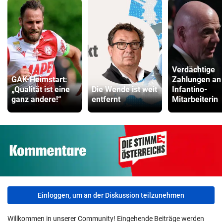
Verdächtige
GAK-Heimstart:
Zahlungen an
„Qualität ist eine
Die Wende ist weit
Infantino-
ganz andere!“
entfernt
Mitarbeiterin
Einloggen, um an der Diskussion teilzunehmen
Willkommen in unserer Community! Eingehende Beiträge werden