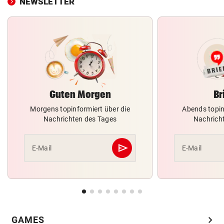
NEWSLETTER
Guten Morgen
Br
Morgens topinformiert über die
Abends topin
Nachrichten des Tages
Nachrich
send
E-Mail
E-Mail
Abschicken
chevron_right
GAMES