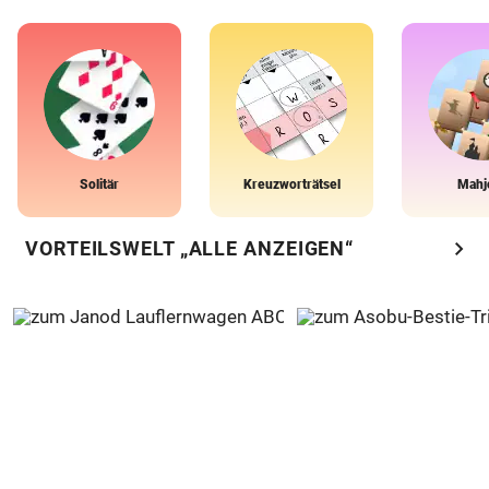
Solitär
Kreuzworträtsel
Mahj
chevron_right
VORTEILSWELT „ALLE ANZEIGEN“