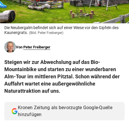
© Krone Multimedia GmbH & Co KG 2026
Muthgasse 2, 1190 Wien
Die Neubergalm befindet sich auf einer Wiese vor den Gipfeln des
Kaunergrats.
(Bild: Peter Freiberger)
Von
Peter Freiberger
Steigen wir zur Abwechslung auf das Bio-
Mountainbike und starten zu einer wunderbaren
Alm-Tour im mittleren Pitztal. Schon während der
Auffahrt wartet eine außergewöhnliche
Naturattraktion auf uns.
Kronen Zeitung als bevorzugte Google-Quelle
hinzufügen