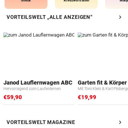
Solitär
Kreuzworträtsel
Mahj
chevron_right
VORTEILSWELT „ALLE ANZEIGEN“
Janod Lauflernwagen ABC
Garten fit & Körper 
Hervorragend zum Laufenlernen
Mit Toni Klein & Karl Ploberg
€59,90
€19,99
chevron_right
VORTEILSWELT MAGAZINE