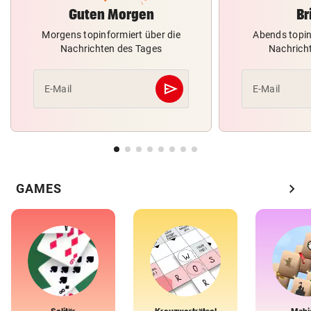
Guten Morgen
Br
Morgens topinformiert über die
Abends topin
Nachrichten des Tages
Nachrich
send
E-Mail
E-Mail
Abschicken
chevron_right
GAMES