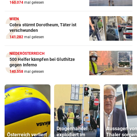
160.074
mal gelesen
WIEN
Cobra stürmt Dorotheum, Täter ist
verschwunden
141.282
mal gelesen
NIEDERÖSTERREICH
500 Helfer kämpfen bei Gluthitze
gegen Inferno
140.558
mal gelesen
Drogenhandel
Aussagen vo
Österreich verliert
explodiert im
Thaler sorgen