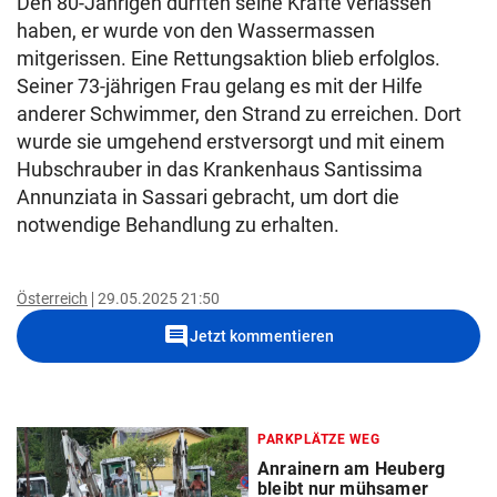
Den 80-Jährigen dürften seine Kräfte verlassen
haben, er wurde von den Wassermassen
mitgerissen. Eine Rettungsaktion blieb erfolglos.
Seiner 73-jährigen Frau gelang es mit der Hilfe
anderer Schwimmer, den Strand zu erreichen. Dort
wurde sie umgehend erstversorgt und mit einem
Hubschrauber in das Krankenhaus Santissima
Annunziata in Sassari gebracht, um dort die
notwendige Behandlung zu erhalten.
Österreich
29.05.2025 21:50
comment
Jetzt kommentieren
PARKPLÄTZE WEG
Anrainern am Heuberg
bleibt nur mühsamer