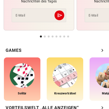
Nachrichten des Tages
Nachrich
send
E-Mail
E-Mail
Abschicken
chevron_right
GAMES
Solitär
Kreuzworträtsel
Mahj
chevron_right
VORTEILSWELT „ALLE ANZEIGEN“