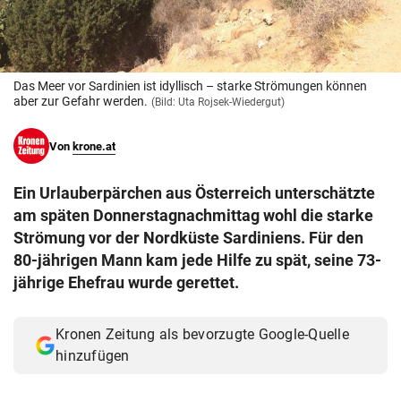
© Krone Multimedia GmbH & Co KG 2026
Muthgasse 2, 1190 Wien
Das Meer vor Sardinien ist idyllisch – starke Strömungen können
aber zur Gefahr werden.
(Bild: Uta Rojsek-Wiedergut)
Von
krone.at
Ein Urlauberpärchen aus Österreich unterschätzte
am späten Donnerstagnachmittag wohl die starke
Strömung vor der Nordküste Sardiniens. Für den
80-jährigen Mann kam jede Hilfe zu spät, seine 73-
jährige Ehefrau wurde gerettet.
Kronen Zeitung als bevorzugte Google-Quelle
hinzufügen