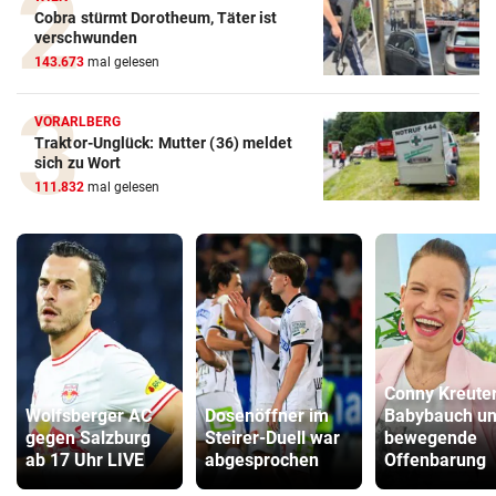
Cobra stürmt Dorotheum, Täter ist
verschwunden
143.673
mal gelesen
VORARLBERG
Traktor-Unglück: Mutter (36) meldet
sich zu Wort
111.832
mal gelesen
Conny Kreuter
Wolfsberger AC
Dosenöffner im
Babybauch u
gegen Salzburg
Steirer-Duell war
bewegende
ab 17 Uhr LIVE
abgesprochen
Offenbarung