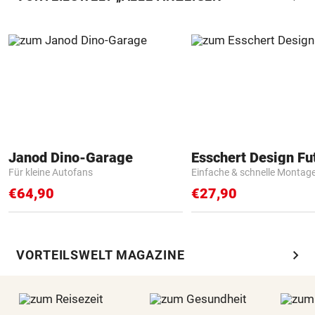
Janod Dino-Garage
Für kleine Autofans
Einfache & schnelle Montag
€64,90
€27,90
chevron_right
VORTEILSWELT MAGAZINE