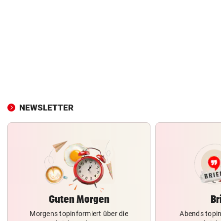
NEWSLETTER
Guten Morgen
Br
Morgens topinformiert über die
Abends topin