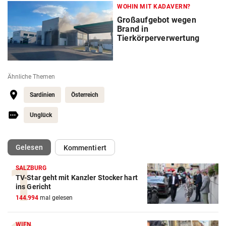
WOHIN MIT KADAVERN?
Großaufgebot wegen
Brand in
Tierkörperverwertung
Ähnliche Themen
Sardinien
Österreich
Unglück
(ausgewählt)
Gelesen
Kommentiert
SALZBURG
TV-Star geht mit Kanzler Stocker hart
ins Gericht
144.994
mal gelesen
WIEN